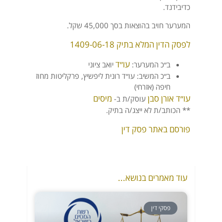
כדיבידנד.
המערער חויב בהוצאות בסך 45,000 שקל.
לפסק הדין המלא בתיק 1409-06-18
עו״ד
ב״כ המערער:
יואב ציוני
ב״כ המשיב: עו״ד רונית ליפשיץ, פרקליטות מחוז
חיפה (אזרחי)
עו״ד אורן סבן
מיסים
עוסק/ת ב-
** הכותב/ת לא ייצג/ה בתיק.
פורסם באתר פסק דין
עוד מאמרים בנושא...
פסקי דין