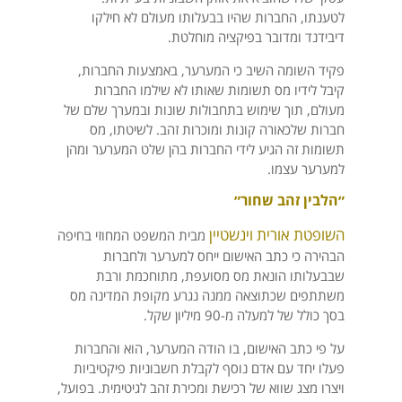
לטענתו, החברות שהיו בבעלותו מעולם לא חילקו
דיבידנד ומדובר בפיקציה מוחלטת.
פקיד השומה השיב כי המערער, באמצעות החברות,
קיבל לידיו מס תשומות שאותו לא שילמו החברות
מעולם, תוך שימוש בתחבולות שונות ובמערך שלם של
חברות שלכאורה קונות ומוכרות זהב. לשיטתו, מס
תשומות זה הגיע לידי החברות בהן שלט המערער ומהן
למערער עצמו.
״הלבין זהב שחור״
השופטת אורית וינשטיין
מבית המשפט המחוזי בחיפה
הבהירה כי כתב האישום ייחס למערער ולחברות
שבבעלותו הונאת מס מסועפת, מתוחכמת ורבת
משתתפים שכתוצאה ממנה נגרע מקופת המדינה מס
בסך כולל של למעלה מ-90 מיליון שקל.
על פי כתב האישום, בו הודה המערער, הוא והחברות
פעלו יחד עם אדם נוסף לקבלת חשבוניות פיקטיביות
ויצרו מצג שווא של רכישת ומכירת זהב לגיטימית. בפועל,