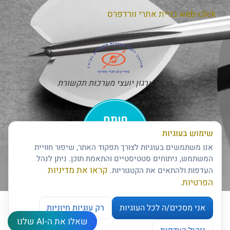
web-click
בניית אתרי וורדפרס
חבר בארגון יועצי מערכות תקשורת
שימוש בעוגיות
אנו משתמשים בעוגיות לצורך תפקוד האתר, שיפור חוויית
המשתמש, ניתוחים סטטיסטיים והתאמת תוכן. ניתן לנהל
קראו את מדיניות
העדפות ולהתאים את הקטגוריות.
חותם האמינות של דן אנד ברדסטריט
הפרטיות
.
אני מסכים/ה לכל העוגיות
רק עוגיות חיוניות
שאלו את ה-AI שלנו
צרו קשר