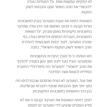
לא התקיימו עסקאות אמת וכל הפעילות נועדה
״להכשיר״ את הזהב השחור שקנו והכנסתו לשוק
המקומי.
השופטת דחתה את טענת המערער בעניין החשבוניות
הזרות וקבעה כי מכתב האישום וגזר הדין עולה שמדובר
בחשבוניות פיקטיביות באופן מובהק. ״כל הוצאות
החשבוניות, העברות הכספים והדיווחים נועדו, כפי
שהודה המערער, ליצור ״כסות חשבונאית״ להחדרת
הזהב השחור לשוק המקומי הישראלי״, כתבה.
היא הוסיפה כי כל מערך החברות והחשבוניות
שהמערער הוביל נועד ליצור מסך עשן במטרה ״להלבין״
את הזהב ״השחור״. ״המערער היה מ״אדריכלי״ התוכנית
הפלילית להונאת אוצר המדינה״.
זאת ועוד, המערער לא הוכיח שהסכום שנכנס לכיסו היה
נמוך יותר מסך ההכנסות שנוצרו לחברות שבשליטתו
בגין ניכוי התשומות בחשבוניות הפיקטיביות.
לפיכך דחתה השופטת את הערעור וקבעה כי את 47
מיליון השקלים שהגיעו לידי המערער יש למסות