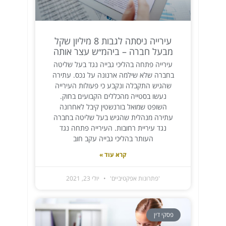
עירייה ניסתה לגבות 8 מיליון שקל
מבעל חברה – ביהמ״ש עצר אותה
עירייה פתחה בהליכי גבייה נגד בעל שליטה
בחברה שלא שילמה ארנונה על נכס. עתירה
שהגיש התקבלה ונקבע כי פעולות העירייה
נעשו בסטייה מהכללים הקבועים בחוק.
השופט שמואל בורנשטין קיבל לאחרונה
עתירה מנהלית שהגיש בעל שליטה בחברה
נגד עיריית רחובות. העירייה פתחה נגד
העותר בהליכי גבייה עקב חוב
קרא עוד »
'פתרונות אפקטיביים'
יולי 23, 2021
פסקי דין