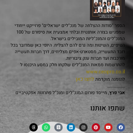
הספר "סודות ההצלחה של מנכ"לים ישראלים" פרוייקט ייחודי
שמפגיש בצורה אותנטית ובלתי אמצעית את סיפורם של 100
המנכ"לים והמנכ"ליות המובילים בישראל.
הטיפים, השיטות ומה גרם להם להצליח. היופי כאן שמדובר בכל
רובד התעשייה, מסטארט-אפים מצליחים, דרך חברות תעשייה
מורכבות ועד חברות ענק ציבוריות.
להתרשמות ממאות המנכ"לים שלקחו חלק במסע היכנסו ל
www.ceopro.co.il
לחצו כאן
להזמנה מוקדמת
...............
אבי פרץ
, מייסד פורום המנכ"לים ומנכ"ל פתרונות אפקטיביים
שתפו אותנו