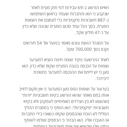
האיש הורשע ב-69 עבירות לפי חוק מע״מ לאחר
שנקבע כי הוא והחברות שעמד בראשן השתמשו
ב-887 חשבוניות פיקטיביות כדי לצמצם את הוצאות
המע״מ. בסך הכל עמד סכום המע״מ שנוכה שלא כדין
על כ-47 מיליון שקל.
על המנהל הושת עונש מאסר בפועל של 54 חודשים
וקנס בסך 700,000 שקל.
לאחר ההרשעה פקיד שומה חיפה הוציא למערער
שומות על הכנסה בגובה המע״מ שקוזז שלא כדין. הוא
טען כי יש לייחס את ההכנסה למערער כמשיכת
דיבידנד.
בערעור על שומות המס טען המערער כי אין מקום לחייב
אותו במס מאחר שהוא הורשע בקיזוז חשבוניות ״זרות״
(שהוצאו לא בין הצדדים האמיתיים לעסקה) ולא בקיזוז
חשבוניות ״פיקטיביות״. הוא הוסיף כי במסגרת ההליך
הפלילי לא הוכח שהכספים שקוזזו נשארו בידי החברות
או הועברו אליו. הוא הבהיר כי הכספים שולמו לשותף
עסקי שלו שהוציא את אותן חשבוניות בעייתיות.