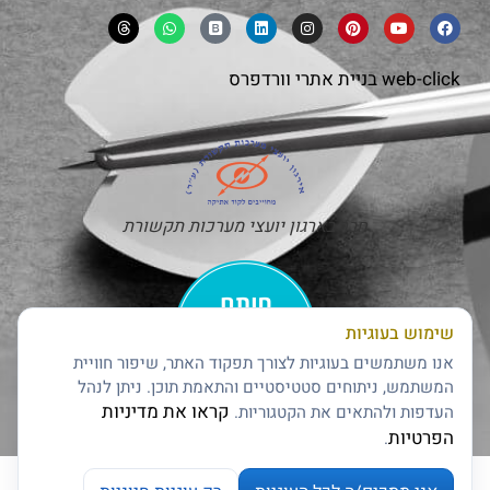
web-click
בניית אתרי וורדפרס
חבר בארגון יועצי מערכות תקשורת
שימוש בעוגיות
אנו משתמשים בעוגיות לצורך תפקוד האתר, שיפור חוויית
המשתמש, ניתוחים סטטיסטיים והתאמת תוכן. ניתן לנהל
קראו את מדיניות
העדפות ולהתאים את הקטגוריות.
חותם האמינות של דן אנד ברדסטריט
הפרטיות
.