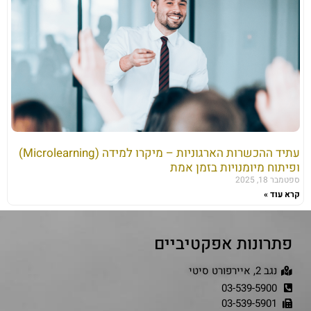
עתיד ההכשרות הארגוניות – מיקרו למידה (Microlearning)
ופיתוח מיומנויות בזמן אמת
ספטמבר 18, 2025
קרא עוד »
פתרונות אפקטיביים
נגב 2, איירפורט סיטי
03-539-5900
03-539-5901