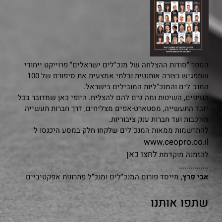
הספר "סודות ההצלחה של מנכ"לים ישראלים" פרוייקט ייחודי
שמפגיש בצורה אותנטית ובלתי אמצעית את סיפורם של 100
המנכ"לים והמנכ"ליות המובילים בישראל.
הטיפים, השיטות ומה גרם להם להצליח. היופי כאן שמדובר בכל
רובד התעשייה, מסטארט-אפים מצליחים, דרך חברות תעשייה
מורכבות ועד חברות ענק ציבוריות.
להתרשמות ממאות המנכ"לים שלקחו חלק במסע היכנסו ל
www.ceopro.co.il
לחצו כאן
להזמנה מוקדמת
...............
אבי פרץ
, מייסד פורום המנכ"לים ומנכ"ל פתרונות אפקטיביים
שתפו אותנו