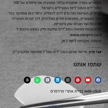
שמפגיש בצורה אותנטית ובלתי אמצעית את סיפורם של 100
המנכ"לים והמנכ"ליות המובילים בישראל.
הטיפים, השיטות ומה גרם להם להצליח. היופי כאן שמדובר בכל
רובד התעשייה, מסטארט-אפים מצליחים, דרך חברות תעשייה
מורכבות ועד חברות ענק ציבוריות.
להתרשמות ממאות המנכ"לים שלקחו חלק במסע היכנסו ל
www.ceopro.co.il
לחצו כאן
להזמנה מוקדמת
...............
אבי פרץ
, מייסד פורום המנכ"לים ומנכ"ל פתרונות אפקטיביים
שתפו אותנו
web-click
בניית אתרי וורדפרס