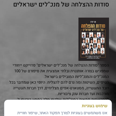
סודות ההצלחה של מנכ"לים ישראלים
הספר "סודות ההצלחה של מנכ"לים ישראלים" פרוייקט ייחודי
שמפגיש בצורה אותנטית ובלתי אמצעית את סיפורם של 100
המנכ"לים והמנכ"ליות המובילים בישראל.
הטיפים, השיטות ומה גרם להם להצליח. היופי כאן שמדובר בכל
רובד התעשייה, מסטארט-אפים מצליחים, דרך חברות תעשייה
מורכבות ועד חברות ענק ציבוריות.
להתרשמות ממאות המנכ"לים שלקחו חלק במסע היכנסו ל
www.ceopro.co.il
שימוש בעוגיות
לחצו כאן
להזמנה מוקדמת
אנו משתמשים בעוגיות לצורך תפקוד האתר, שיפור חוויית