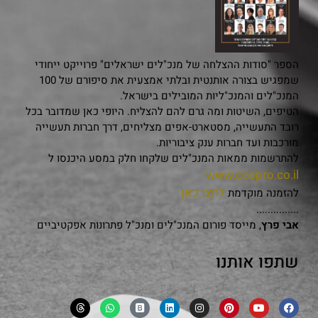
הספר "סודות ההצלחה של מנכ"לים ישראלים" פרוייקט ייחודי
שמפגיש בצורה אותנטית ובלתי אמצעית את סיפורם של 100
המנכ"לים והמנכ"ליות המובילים בישראל.
הטיפים, השיטות ומה גרם להם להצליח. היופי כאן שמדובר בכל
רובד התעשייה, מסטארט-אפים מצליחים, דרך חברות תעשייה
מורכבות ועד חברות ענק ציבוריות.
להתרשמות ממאות המנכ"לים שלקחו חלק במסע היכנסו ל
www.ceopro.co.il
לחצו כאן
להזמנה מוקדמת
...............
אבי פרץ
, מייסד פורום המנכ"לים ומנכ"ל פתרונות אפקטיביים
שתפו אותנו