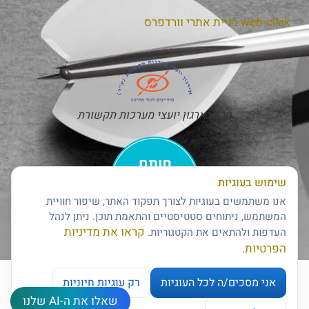
web-click
בניית אתרי וורדפרס
חבר בארגון יועצי מערכות תקשורת
שימוש בעוגיות
אנו משתמשים בעוגיות לצורך תפקוד האתר, שיפור חוויית
המשתמש, ניתוחים סטטיסטיים והתאמת תוכן. ניתן לנהל
קראו את מדיניות
העדפות ולהתאים את הקטגוריות.
חותם האמינות של דן אנד ברדסטריט
הפרטיות
.
אני מסכים/ה לכל העוגיות
רק עוגיות חיוניות
שאלו את ה-AI שלנו
צרו קשר