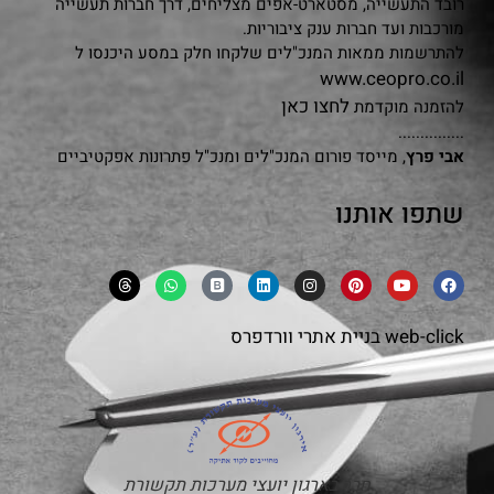
רובד התעשייה, מסטארט-אפים מצליחים, דרך חברות תעשייה
מורכבות ועד חברות ענק ציבוריות.
להתרשמות ממאות המנכ"לים שלקחו חלק במסע היכנסו ל
www.ceopro.co.il
לחצו כאן
להזמנה מוקדמת
...............
אבי פרץ
, מייסד פורום המנכ"לים ומנכ"ל פתרונות אפקטיביים
שתפו אותנו
web-click
בניית אתרי וורדפרס
חבר בארגון יועצי מערכות תקשורת