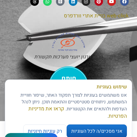
web-click
בניית אתרי וורדפרס
חבר בארגון יועצי מערכות תקשורת
שימוש בעוגיות
אנו משתמשים בעוגיות לצורך תפקוד האתר, שיפור חוויית
המשתמש, ניתוחים סטטיסטיים והתאמת תוכן. ניתן לנהל
קראו את מדיניות
העדפות ולהתאים את הקטגוריות.
חותם האמינות של דן אנד ברדסטריט
הפרטיות
.
אני מסכים/ה לכל העוגיות
רק עוגיות חיוניות