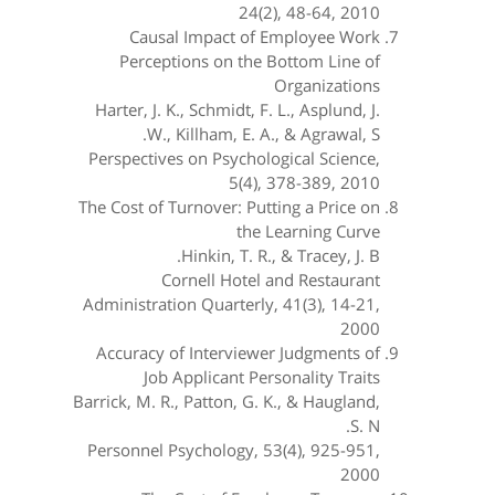
24(2), 48-64, 2010
Causal Impact of Employee Work
Perceptions on the Bottom Line of
Organizations
Harter, J. K., Schmidt, F. L., Asplund, J.
W., Killham, E. A., & Agrawal, S.
Perspectives on Psychological Science,
5(4), 378-389, 2010
The Cost of Turnover: Putting a Price on
the Learning Curve
Hinkin, T. R., & Tracey, J. B.
Cornell Hotel and Restaurant
Administration Quarterly, 41(3), 14-21,
2000
Accuracy of Interviewer Judgments of
Job Applicant Personality Traits
Barrick, M. R., Patton, G. K., & Haugland,
S. N.
Personnel Psychology, 53(4), 925-951,
2000