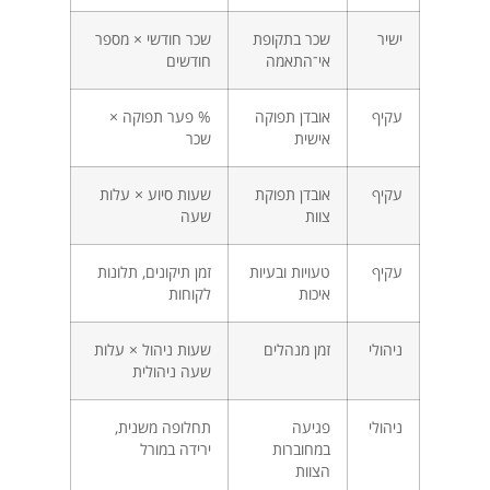
ישיר
שכר בתקופת
שכר חודשי × מספר
אי־התאמה
חודשים
עקיף
אובדן תפוקה
% פער תפוקה ×
אישית
שכר
עקיף
אובדן תפוקת
שעות סיוע × עלות
צוות
שעה
עקיף
טעויות ובעיות
זמן תיקונים, תלונות
איכות
לקוחות
ניהולי
זמן מנהלים
שעות ניהול × עלות
שעה ניהולית
ניהולי
פגיעה
תחלופה משנית,
במחוברות
ירידה במורל
הצוות