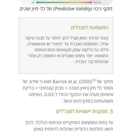
תוקף ניבוי (Predictive Validity) של כלי מיון שונים
המשמעות למנהלים
קיצור תהליך המיון מוביל לרוב לויתור על מבנה וניקוד
אחיד, הסתמכות מוגברת על "כימיה" או אינטואיציה,
ודילוג על בדיקות עומק מקצועיות והתנהגותיות.
התוצאה: יותר גיוסים שמגלים אי-התאמה רק אחרי
שהעלות כבר נצברה.
10
מחקר של Barrick et al. (2000)
מצא כי שילוב של
מספר כלי מיון (ראיון מובנה + מבחן קוגניטיבי + בדיקת
אישיות) מעלה את התוקף הכולל ל-0.63, הפחתה
משמעותית בסיכון לגיוס כושל.
5. מסקנות יישומיות למנכ"לים
על בסיס הממצאים המחקריים והניתוח הכלכלי, להלן
תשע החלטות ניהוליות שיכולות להפחית באופן