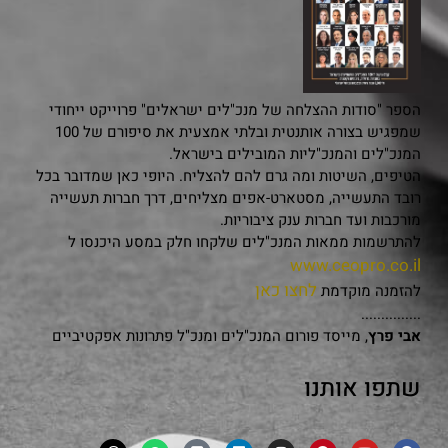
הספר "סודות ההצלחה של מנכ"לים ישראלים" פרוייקט ייחודי
שמפגיש בצורה אותנטית ובלתי אמצעית את סיפורם של 100
המנכ"לים והמנכ"ליות המובילים בישראל.
הטיפים, השיטות ומה גרם להם להצליח. היופי כאן שמדובר בכל
רובד התעשייה, מסטארט-אפים מצליחים, דרך חברות תעשייה
מורכבות ועד חברות ענק ציבוריות.
להתרשמות ממאות המנכ"לים שלקחו חלק במסע היכנסו ל
www.ceopro.co.il
לחצו כאן
להזמנה מוקדמת
...............
אבי פרץ
, מייסד פורום המנכ"לים ומנכ"ל פתרונות אפקטיביים
שתפו אותנו