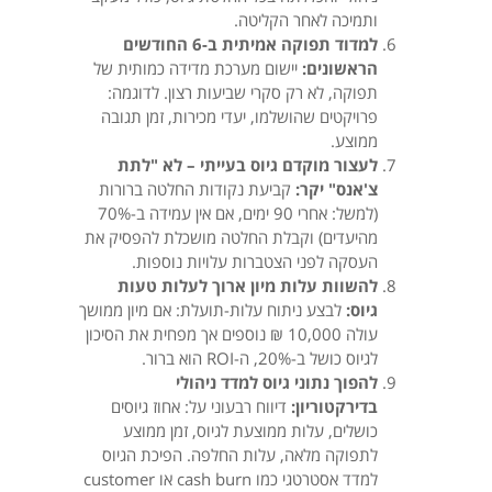
ותמיכה לאחר הקליטה.
למדוד תפוקה אמיתית ב-6 החודשים
הראשונים:
יישום מערכת מדידה כמותית של
תפוקה, לא רק סקרי שביעות רצון. לדוגמה:
פרויקטים שהושלמו, יעדי מכירות, זמן תגובה
ממוצע.
לעצור מוקדם גיוס בעייתי – לא "לתת
צ'אנס" יקר:
קביעת נקודות החלטה ברורות
(למשל: אחרי 90 ימים, אם אין עמידה ב-70%
מהיעדים) וקבלת החלטה מושכלת להפסיק את
העסקה לפני הצטברות עלויות נוספות.
להשוות עלות מיון ארוך לעלות טעות
גיוס:
לבצע ניתוח עלות-תועלת: אם מיון ממושך
עולה 10,000 ₪ נוספים אך מפחית את הסיכון
לגיוס כושל ב-20%, ה-ROI הוא ברור.
להפוך נתוני גיוס למדד ניהולי
בדירקטוריון:
דיווח רבעוני על: אחוז גיוסים
כושלים, עלות ממוצעת לגיוס, זמן ממוצע
לתפוקה מלאה, עלות החלפה. הפיכת הגיוס
למדד אסטרטגי כמו cash burn או customer