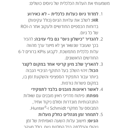
משמעותי את העלות הכלכלית של גיוסים כושלים:
למדוד גיוס כעלות כלכלית – לא כאירוע
HR:
לשלב את עלויות הגיוס (כולל עקיפות)
בדוחות הכספיים החודשיים ולעקוב אחר ה-ROI
של כל גיוס.
להגדיר "כישלון גיוס" גם בלי עזיבה:
להכיר
בכך שעובד שנשאר אך לא מייצר ערך מהווה
עלות כלכלית מתמשכת. לקבוע KPIs ברורים ל-6
החודשים הראשונים.
להאריך שלב מיון קריטי אחד במקום לקצר
הכול:
זיהוי השלב בעל התוקף הניבויי הגבוה
ביותר עבור התפקיד הספציפי והשקעת זמן בו,
במקום פשרות גורפות.
לאשר ראיונות מובנים בלבד לתפקידי
מפתח:
פיתוח מדריכי ראיון מובנים עם שאלות
התנהגותיות מוגדרות וסולם ניקוד אחיד,
9
המבוסס על מחקרי Schmidt ו-Hunter
.
לתמחר זמן מנהלים כחלק מעלות
הגיוס:
חישוב עלות השעה האמיתית של זמן
ניהולי והכללתה בכל החלטת גיוס, כולל מעקב