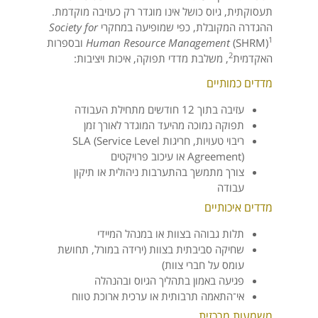
תעסוקתית, גיוס כושל אינו מוגדר רק כעזיבה מוקדמת.
ההגדרה המקובלת, כפי שמופיעה במחקרי
Society for
1
(SHRM)
Human Resource Management
ובספרות
2
האקדמית
, משלבת מדדי תפוקה, איכות ויציבות:
מדדים כמותיים
עזיבה בתוך 12 חודשים מתחילת העבודה
תפוקה נמוכה מהיעד המוגדר לאורך זמן
ריבוי טעויות, חריגות SLA (Service Level
Agreement) או עיכוב פרויקטים
צורך מתמשך בהתערבות ניהולית או תיקון
עבודה
מדדים איכותיים
תלות גבוהה בצוות או במנהל המיידי
שחיקה סביבתית בצוות (ירידה במורל, תחושת
עומס על חברי צוות)
פגיעה באמון בתהליך הגיוס ובהנהלה
אי־התאמה תרבותית או ערכית ארוכת טווח
משמעות מרכזית