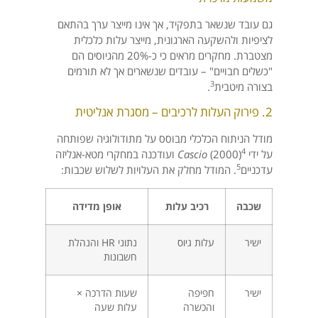
גם עובד שנשאר בתפקיד, אך אינו מייצר ערך בהתאם
לציפיות ולהשקעה הארגונית, מייצר עלות כלכלית
מצטברת. מחקרים מראים כי כ-20% מהגיוסים הם
"כשלים חבויים" – עובדים שנשארים אך לא תורמים
3
בצורה מיטבית
.
2. פירוק העלות לרכיבים – מסגרת אנליטית
מודל הניתוח הכלכלי מבוסס על מתודולוגיה שפותחה
4
על ידי
(2000)
Cascio
ועודכנה במחקרי מטא-אנליזה
5
עדכניים
. המודל מחלק את העלויות לשלוש שכבות:
שכבה
רכיב עלות
אופן מדידה
ישיר
עלות גיוס
נתוני HR והנהלת
חשבונות
ישיר
חפיפה
שעות הדרכה ×
והכשרה
עלות שעה