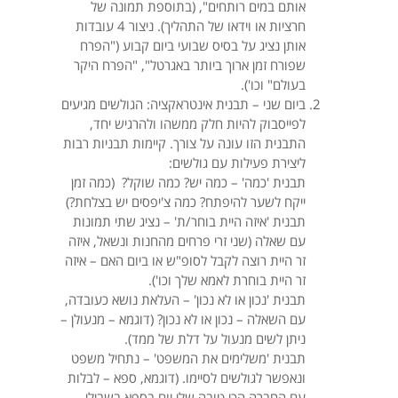
אותם במים רותחים", (בתוספת תמונה של
חרציות או וידאו של התהליך). ניצור 4 עובדות
אותן נציג על בסיס שבועי ביום קבוע ("הפרח
שפורח זמן ארוך ביותר באגרטל", "הפרח היקר
בעולם" וכו').
​ביום שני – תבנית אינטראקציה: הגולשים מגיעים
לפייסבוק להיות חלק ממשהו ולהרגיש יחד,
התבנית הזו עונה על צורך. קיימות תבניות רבות
ליצירת פעילות עם גולשים:
תבנית 'כמה' – כמה יש? כמה שוקל? (כמה זמן
ייקח לשער להיפתח? כמה צ'יפסים יש בצלחת?)
תבנית 'איזה היית בוחר/ת' – נציג שתי תמונות
עם שאלה (שני זרי פרחים מהחנות ונשאל, איזה
זר היית רוצה לקבל לסופ"ש או ביום האם – איזה
זר היית בוחרת לאמא שלך וכו').
תבנית 'נכון או לא נכון' – העלאת נושא כעובדה,
עם השאלה – נכון או לא נכון? (דוגמא – מנעולן –
ניתן לשים מנעול על דלת של ממד).
תבנית 'משלימים את המשפט' – נתחיל משפט
ונאפשר לגולשים לסיימו. (דוגמא,​ ספא – לבלות
עם החברה הכי טובה שלי יום בספא בשבילי