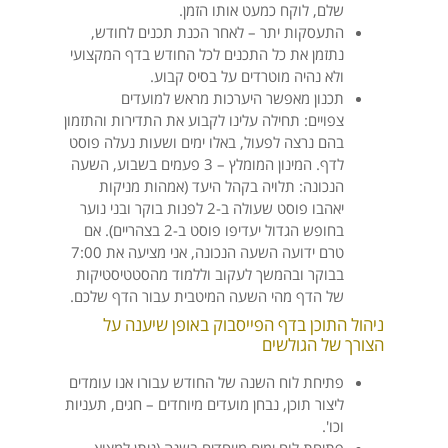
שלם, לוקח כמעט אותו הזמן.
התעסקות יתר – לאחר הכנת תכנים לחודש,
נתזמן את כל התכנים לכל החודש בדף המקצועי
ולא נהיה מוטרדים על בסיס קבוע.
תכנון מאפשר היערכות מראש למועדים
צפויים: תחילה עלינו לקבוע את התדירות והתזמון
בהם נרצה לפעול, באלו ימים ושעות נעלה פוסט
לדף. המינון המומלץ – 3 פעמים בשבוע, השעה
הנכונה: תלויה בקהל היעד (אמהות מניקות
יאהבו פוסט שעולה ב-2 לפנות בוקר ובני נוער
בחופש הגדול יעדיפו פוסט ב-2 בצהריים). אם
טרם ידועה השעה הנכונה, אני מציעה את 7:00
בבוקר ובהמשך לעקוב וללמוד מהסטטיסטיקות
של הדף מהי השעה המיטבית עבור הדף שלכם.
ניהול התוכן בדף הפייסבוק באופן שיענה על
הצורך של הגולשים
פתיחת לוח השנה של החודש עבורו אנו עומדים
ליצור תוכן, נבחן מועדים מיוחדים – חגים, תעניות
וכו'.