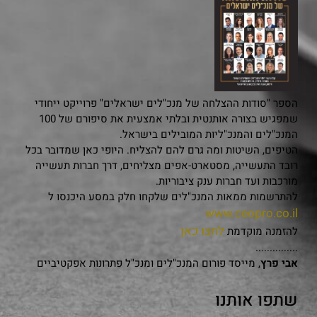
הספר "סודות ההצלחה של מנכ"לים ישראלים" פרוייקט ייחודי
שמפגיש בצורה אותנטית ובלתי אמצעית את סיפורם של 100
המנכ"לים והמנכ"ליות המובילים בישראל.
הטיפים, השיטות ומה גרם להם להצליח. היופי כאן שמדובר בכל
רובד התעשייה, מסטארט-אפים מצליחים, דרך חברות תעשייה
מורכבות ועד חברות ענק ציבוריות.
להתרשמות ממאות המנכ"לים שלקחו חלק במסע היכנסו ל
www.ceopro.co.il
לחצו כאן
להזמנה מוקדמת
...............
אבי פרץ
, מייסד פורום המנכ"לים ומנכ"ל פתרונות אפקטיביים
שתפו אותנו