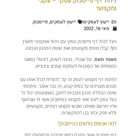
ניהול דף פייסבוק עסקי – עקבי
ומקצועי
ייעוץ לעסקים
ייעוץ לעסקים
,
פייסבוק
מאי 16, 2022
כיצד לנהל דף פייסבוק עסקי עם ניהול אפקטיבי ולאורך
זמן? קבלו טיפים מקצועיים ואת שיטת התכנון הנכונה.
מאמר מאת
: יעל אנגלר, מרצה לשיווק דיגיטלי במאגר
המומחים של הסוכנות לעסקים קטנים ובינוניים.
​​​​לפתוח דף מקצועי לעסק זה קל. להצליח לנהל אותו עם
תכנים מעניינים על בסיס קבוע, זה כבר אתגר. פיתחתי
שיטה הכוללת תכנון ותבניות לתוכן, באמצעותה יכול כל
בעל עסק ליצור אזור מקצועי בפייסבוק אשר מי שנחשף
אליו יתרשם מאיתנו כאנשי מקצוע רציניים, מקצועיים
וללא ספק יבחר בנו להתקשרות.
למה אנשים גולשים בפייסבוק?
דפי פייסבוק אשר עיקרם ניסיון מכירה/ פרסומות/ לוח