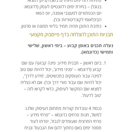
פתיחת לוח ימים מיוחדים בשנה (ניתן למצוא
בגוגל) – בחירת ימים רלוונטיים לעסק (לדוגמא:
יום הכפתורים למעצבי אופנה, יופ הפאי
הבינלאומי לקונדיטוריות וכו').
כתיבת התוכן תהיה תמיד בליווי תמונה או סרטון.
תבניות התוכן להצלחה בדף פייסבוק מקצועי​
נעלה תכנים באופן קבוע – בימי ראשון, שלישי
וחמישי (כדוגמא).
​ביום ראשון – תבנית מידע: פינה קבועה עם שם
קבוע (לדוגמא – 'פניני מידע', יכול להיות שם טוב
לפינה עבור העוסקים בתכשיטים, 'מידע לדרך',
יכול להיות שם עבור מורי דרך וכו'). אם לא נצליח
למצוא שם המקשר לעיסוק, כדאי לקרוא לזה –
'טוב לדעת'.
ננסח 4 עובדות קצרות מתחום העיסוק שלנו:
למשל, חנות פרחים כדוגמא – "פרחי מידע –
פרחי החרצית שעומדים לנבול, יפרחו לעוד
מספר ימים באם נחתוך להם את הגבעול ונניח