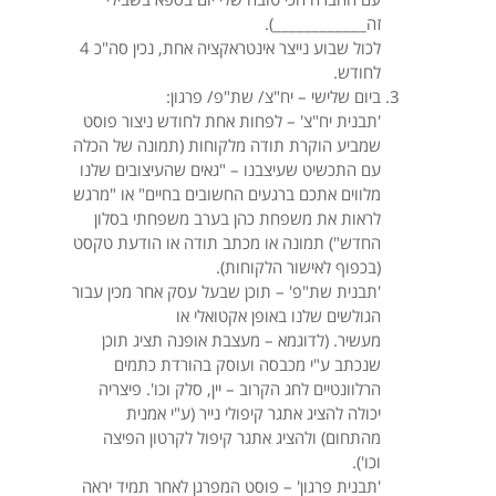
זה____________).
לכול שבוע נייצר אינטראקציה אחת, נכין סה"כ 4
לחודש.
ביום שלישי – יח"צ/ שת"פ/ פרגון:
'תבנית יח"צ' – לפחות אחת לחודש ניצור פוסט
שמביע הוקרת תודה מלקוחות (תמונה של הכלה
עם התכשיט שעיצבנו – "גאים שהעיצובים שלנו
מלווים אתכם ברגעים החשובים בחיים" או "מרגש
לראות את משפחת כהן בערב משפחתי בסלון
החדש") תמונה או מכתב תודה או הודעת טקסט
(בכפוף לאישור הלקוחות).
'תבנית שת"פ' – תוכן שבעל עסק אחר מכין עבור
הגולשים שלנו באופן אקטואלי או
מעשיר. (לדוגמא – מעצבת אופנה תציג תוכן
שנכתב ע"י מכבסה ועוסק בהורדת כתמים
הרלוונטיים לחג הקרוב – יין, סלק וכו'. פיצריה
יכולה להציג אתגר קיפולי נייר (ע"י אמנית
מהתחום) ולהציג אתגר קיפול לקרטון הפיצה
וכו').
​'תבנית פרגון' – פוסט המפרגן לאחר תמיד יראה