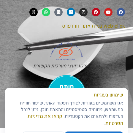
web-click
בניית אתרי וורדפרס
חבר בארגון יועצי מערכות תקשורת
שימוש בעוגיות
אנו משתמשים בעוגיות לצורך תפקוד האתר, שיפור חוויית
המשתמש, ניתוחים סטטיסטיים והתאמת תוכן. ניתן לנהל
קראו את מדיניות
העדפות ולהתאים את הקטגוריות.
חותם האמינות של דן אנד ברדסטריט
הפרטיות
.