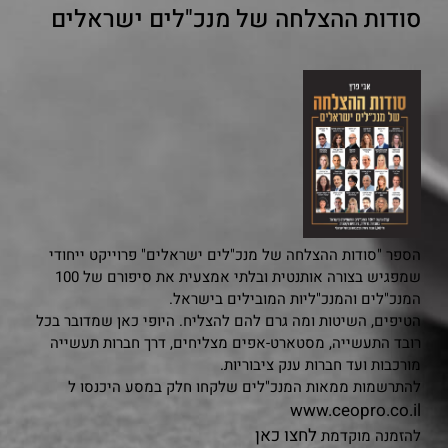
סודות ההצלחה של מנכ"לים ישראלים
הספר "סודות ההצלחה של מנכ"לים ישראלים" פרוייקט ייחודי
שמפגיש בצורה אותנטית ובלתי אמצעית את סיפורם של 100
המנכ"לים והמנכ"ליות המובילים בישראל.
הטיפים, השיטות ומה גרם להם להצליח. היופי כאן שמדובר בכל
רובד התעשייה, מסטארט-אפים מצליחים, דרך חברות תעשייה
מורכבות ועד חברות ענק ציבוריות.
להתרשמות ממאות המנכ"לים שלקחו חלק במסע היכנסו ל
www.ceopro.co.il
לחצו כאן
להזמנה מוקדמת