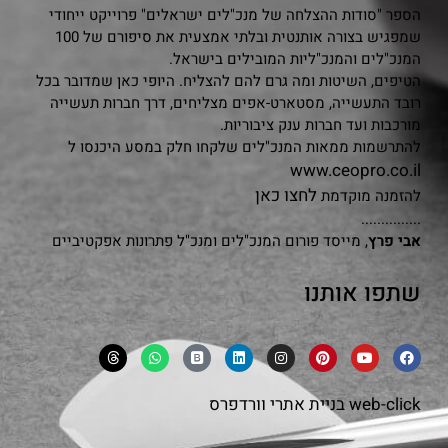
הספר "סודות ההצלחה של מנכ"לים ישראלים" פרוייקט ייחודי
שמפגיש בצורה אותנטית ובלתי אמצעית את סיפורם של 100
המנכ"לים והמנכ"ליות המובילים בישראל.
הטיפים, השיטות ומה גרם להם להצליח. היופי כאן שמדובר בכל
רובד התעשייה, מסטארט-אפים מצליחים, דרך חברות תעשייה
מורכבות ועד חברות ענק ציבוריות.
להתרשמות ממאות המנכ"לים שלקחו חלק במסע היכנסו ל
www.ceopro.co.il
לחצו כאן
להזמנה מוקדמת
...............
אבי פרץ
, מייסד פורום המנכ"לים ומנכ"ל פתרונות אפקטיביים
שתפו אותנו
web-click
בניית אתרי וורדפרס