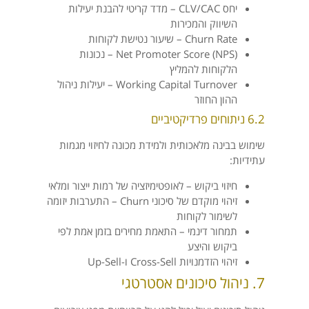
יחס CLV/CAC – מדד קריטי להבנת יעילות
השיווק והמכירות
Churn Rate – שיעור נטישת לקוחות
Net Promoter Score (NPS) – נכונות
הלקוחות להמליץ
Working Capital Turnover – יעילות ניהול
ההון החוזר
6.2 ניתוחים פרדיקטיביים
שימוש בבינה מלאכותית ולמידת מכונה לחיזוי מגמות
עתידיות:
חיזוי ביקוש – לאופטימיזציה של רמות ייצור ומלאי
זיהוי מוקדם של סיכוני Churn – התערבות יזומה
לשימור לקוחות
תמחור דינמי – התאמת מחירים בזמן אמת לפי
ביקוש והיצע
זיהוי הזדמנויות Cross-Sell ו-Up-Sell
7. ניהול סיכונים אסטרטגי