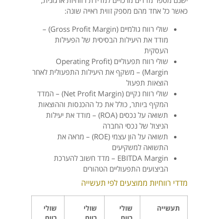
ישנם מספר מדדים מרכזיים למדידת רווחיות ארגונית,
כאשר כל אחד מהם מספק זווית ראייה שונה:
שולי רווח גולמיים (Gross Profit Margin) –
מודד את היעילות הבסיסית של הפעילות
העסקית
שולי רווח תפעוליים (Operating Profit
Margin) – משקף את היעילות התפעולית לאחר
הוצאות תפעול
שולי רווח נקיים (Net Profit Margin) – המדד
המקיף ביותר, כולל את כל ההכנסות וההוצאות
תשואה על נכסים (ROA) – מודד את יעילות
הניצול של נכסי החברה
תשואה על הון עצמי (ROE) – מראה את
התשואה למשקיעים
EBITDA Margin – מדד חשוב להערכת
הביצועים התפעוליים הטהורים
מדדי רווחיות ממוצעים לפי תעשייה
תעשייה
שולי
שולי
שולי
רווח
רווח
רווח