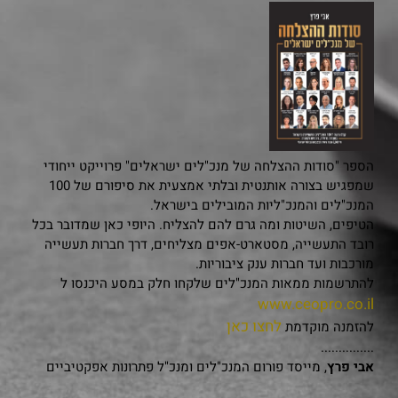
הספר "סודות ההצלחה של מנכ"לים ישראלים" פרוייקט ייחודי
שמפגיש בצורה אותנטית ובלתי אמצעית את סיפורם של 100
המנכ"לים והמנכ"ליות המובילים בישראל.
הטיפים, השיטות ומה גרם להם להצליח. היופי כאן שמדובר בכל
רובד התעשייה, מסטארט-אפים מצליחים, דרך חברות תעשייה
מורכבות ועד חברות ענק ציבוריות.
להתרשמות ממאות המנכ"לים שלקחו חלק במסע היכנסו ל
www.ceopro.co.il
לחצו כאן
להזמנה מוקדמת
...............
אבי פרץ
, מייסד פורום המנכ"לים ומנכ"ל פתרונות אפקטיביים