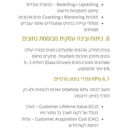
Upskilling ו-Reskilling – הכשרת עובדים
קיימים למיומנויות חדשות
תוכניות Mentoring ו-Coaching פנים-ארגוניות
מסלולי קריירה ברורים שמעודדים שימור עובדים
מצטיינים
6. ניתוח ובינה עסקית מבוססת נתונים
בעידן המידע, ארגונים שמנצלים נתונים בצורה יעילה
נהנים מיתרון תחרותי משמעותי. מחקרים מראים
שארגונים מונעי-נתונים (Data-Driven) רווחיים ב-5-
6% יותר מהממוצע.
6.1 KPIs ומדדי ביצוע מרכזיים
חשוב לבחור KPIs שמתאמים ישירות לרווחיות ולא רק
למדדי ביניים. לדוגמה:
Customer Lifetime Value (CLV) – הערך
הכולל של לקוח לאורך כל מחזור חייו
Customer Acquisition Cost (CAC) – עלות
רכישת לקוח חדש