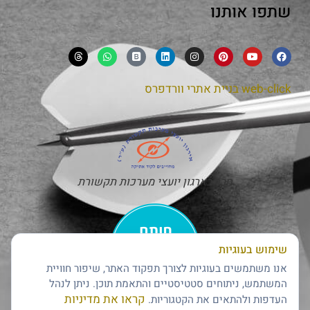
שתפו אותנו
web-click
בניית אתרי וורדפרס
חבר בארגון יועצי מערכות תקשורת
שימוש בעוגיות
אנו משתמשים בעוגיות לצורך תפקוד האתר, שיפור חוויית
המשתמש, ניתוחים סטטיסטיים והתאמת תוכן. ניתן לנהל
קראו את מדיניות
העדפות ולהתאים את הקטגוריות.
חותם האמינות של דן אנד ברדסטריט