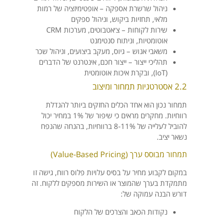
ניהול שרשרת אספקה – אופטימיזציה של רמות
מלאי, תחזיות ביקוש, וניהול ספקים
שירות לקוחות – צ׳אטבוטים, מערכות CRM
אוטומטיות, וניתוח סנטימנט
משאבי אנוש – גיוס, מעקב ביצועים, וניהול שכר
תהליכי ייצור – ייצור חכם, אינטרנט של הדברים
(IoT), ובקרת איכות אוטומטית
2.2 אסטרטגיות תמחור ומיצוב
תמחור נכון הוא אחד הכלים החזקים ביותר להגדלת
רווחיות. מחקרים מראים כי שיפור של 1% במחיר יכול
להוביל לעלייה של 8-11% ברווחיות, בהנחה שהנפח
נשאר יציב.
תמחור מבוסס ערך (Value-Based Pricing)
במקום לקבוע מחיר על בסיס עלויות פלוס רווח, גישה זו
מתמקדת בערך שהמוצר או השירות מספקים ללקוח. זה
דורש הבנה עמוקה של:
נקודות הכאב והצרכים של הלקוח