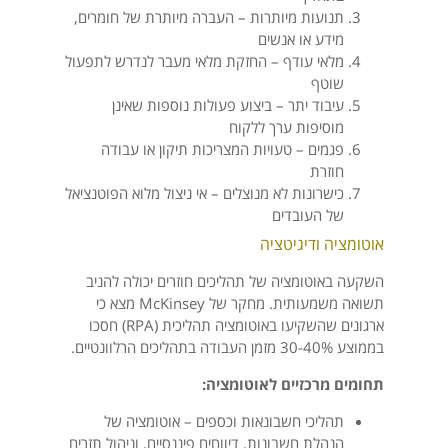
תנועות מיותרות – העברה מיותרת של חומרים,
מידע או אנשים
מלאי עודף – החזקת מלאי מעבר לנדרש לתפעול
שוטף
עיבוד יתר – ביצוע פעולות נוספות שאינן
מוסיפות ערך ללקוח
פגמים – טעויות המצריכות תיקון או עבודה
חוזרת
כישרונות לא מנוצלים – אי ניצול מלוא הפוטנציאל
של העובדים
אוטומציה ודיגיטציה
השקעה באוטומציה של תהליכים חוזרים יכולה להניב
תשואה משמעותית. מחקר של McKinsey מצא כי
ארגונים שהשקיעו באוטומציה תהליכית (RPA) חסכו
בממוצע 30-40% מזמן העבודה בתהליכים הרלוונטיים.
תחומים מרכזיים לאוטומציה:
תהליכי חשבונאות וכספים – אוטומציה של
הנהלת חשבונות, דיווחים פיננסיים, וניהול תזרים