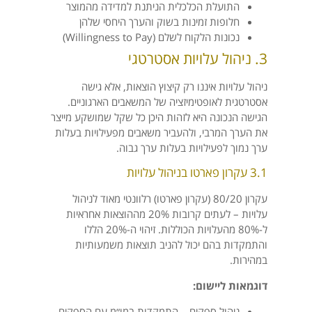
התועלת הכלכלית הניתנת למדידה מהמוצר
חלופות זמינות בשוק והערך היחסי שלהן
נכונות הלקוח לשלם (Willingness to Pay)
3. ניהול עלויות אסטרטגי
ניהול עלויות איננו רק קיצוץ הוצאות, אלא גישה
אסטרטגית לאופטימיזציה של המשאבים הארגוניים.
הגישה הנכונה היא לזהות היכן כל שקל שמושקע מייצר
את הערך המרבי, ולהעביר משאבים מפעילויות בעלות
ערך נמוך לפעילויות בעלות ערך גבוה.
3.1 עקרון פארטו בניהול עלויות
עקרון 80/20 (עקרון פארטו) רלוונטי מאוד לניהול
עלויות – לעתים קרובות 20% מההוצאות אחראיות
ל-80% מהעלויות הכוללות. זיהוי ה-20% הללו
והתמקדות בהם יכול להניב תוצאות משמעותיות
במהירות.
דוגמאות ליישום:
ניהול ספקים – התמקדות במו״מ עם הספקים