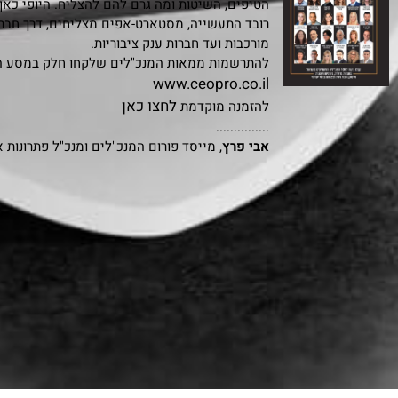
הטיפים, השיטות ומה גרם להם להצליח. היופי כאן
רובד התעשייה, מסטארט-אפים מצליחים, דרך חבר
מורכבות ועד חברות ענק ציבוריות.
להתרשמות ממאות המנכ"לים שלקחו חלק במסע הי
www.ceopro.co.il
לחצו כאן
להזמנה מוקדמת
...............
אבי פרץ
, מייסד פורום המנכ"לים ומנכ"ל פתרונות 