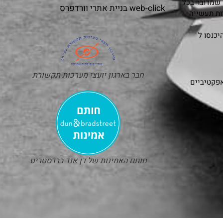
 שמדובר בכל
web-click
בניית אתרי וורדפרס
ות תעשייה
כנסו ל
חבר בארגון יועצי מערכות תקשורת
אפקטיביים
חותם האמינות של דן אנד ברדסטריט