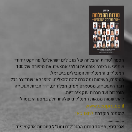
הספר "סודות ההצלחה של מנכ"לים ישראלים" פרוייקט ייחודי
שמפגיש בצורה אותנטית ובלתי אמצעית את סיפורם של 100
המנכ"לים והמנכ"ליות המובילים בישראל.
הטיפים, השיטות ומה גרם להם להצליח. היופי כאן שמדובר בכל
רובד התעשייה, מסטארט-אפים מצליחים, דרך חברות תעשייה
מורכבות ועד חברות ענק ציבוריות.
להתרשמות ממאות המנכ"לים שלקחו חלק במסע היכנסו ל
www.ceopro.co.il
לחצו כאן
להזמנה מוקדמת
...............
אבי פרץ
, מייסד פורום המנכ"לים ומנכ"ל פתרונות אפקטיביים