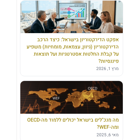
אפקט הדירקטוריון בישראל: כיצד הרכב
הדירקטוריון (גיוון, עצמאות, מומחיות) משפיע
על קבלת החלטות אסטרטגיות ועל תוצאות
פיננסיות?
מרץ 1, 2026
מה מנכ"לים בישראל יכולים ללמוד מה-OECD
ומה-WEF?
מאי 6, 2025