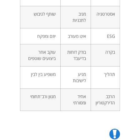
אסטרטגיה
מגיב
שותף לגיבוש
לתכניות
ESG
אינו מעורב
יוזם ומפקח
בקרה
בודק דוחות
עוקב אחר
בדיעבד
ביצועים שוטפים
תהליך
מגיע
משפיע בין לבין
לישיבות
הרכב
אחיד
מגוון ורב־תחומי
הדירקטוריון
ומסורתי