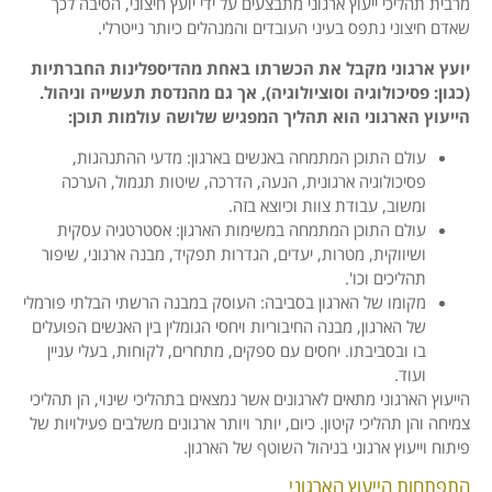
מרבית תהליכי ייעוץ ארגוני מתבצעים על ידי יועץ חיצוני, הסיבה לכך
שאדם חיצוני נתפס בעיני העובדים והמנהלים כיותר נייטרלי.
יועץ ארגוני מקבל את הכשרתו באחת מהדיספלינות החברתיות
(כגון: פסיכולוגיה וסוציולוגיה), אך גם מהנדסת תעשייה וניהול.
הייעוץ הארגוני הוא תהליך המפגיש שלושה עולמות תוכן:
עולם התוכן המתמחה באנשים בארגון: מדעי ההתנהגות,
פסיכולוגיה ארגונית, הנעה, הדרכה, שיטות תגמול, הערכה
ומשוב, עבודת צוות וכיוצא בזה.
עולם התוכן המתמחה במשימות הארגון: אסטרטגיה עסקית
ושיווקית, מטרות, יעדים, הגדרות תפקיד, מבנה ארגוני, שיפור
תהליכים וכו'.
מקומו של הארגון בסביבה: העוסק במבנה הרשתי הבלתי פורמלי
של הארגון, מבנה החיבוריות ויחסי הגומלין בין האנשים הפועלים
בו ובסביבתו. יחסים עם ספקים, מתחרים, לקוחות, בעלי עניין
ועוד.
הייעוץ הארגוני מתאים לארגונים אשר נמצאים בתהליכי שינוי, הן תהליכי
צמיחה והן תהליכי קיטון. כיום, יותר ויותר ארגונים משלבים פעילויות של
פיתוח וייעוץ ארגוני בניהול השוטף של הארגון.
התפתחות הייעוץ הארגוני