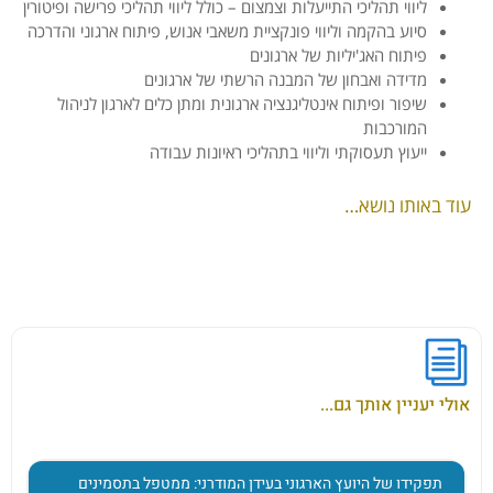
ליווי תהליכי התייעלות וצמצום – כולל ליווי תהליכי פרישה ופיטורין
סיוע בהקמה וליווי פונקציית משאבי אנוש, פיתוח ארגוני והדרכה
פיתוח האג'יליות של ארגונים
מדידה ואבחון של המבנה הרשתי של ארגונים
שיפור ופיתוח אינטליגנציה ארגונית ומתן כלים לארגון לניהול
המורכבות
ייעוץ תעסוקתי וליווי בתהליכי ראיונות עבודה
עוד באותו נושא…
אולי יעניין אותך גם...
תפקידו של היועץ הארגוני בעידן המודרני: ממטפל בתסמינים