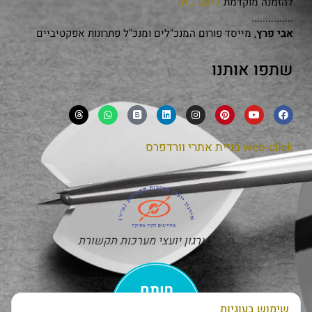
לחצו כאן
להזמנה מוקדמת
...............
אבי פרץ
, מייסד פורום המנכ"לים ומנכ"ל פתרונות אפקטיביים
שתפו אותנו
web-click
בניית אתרי וורדפרס
חבר בארגון יועצי מערכות תקשורת
שימוש בעוגיות