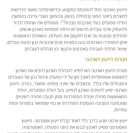
הייעוץ הארגוני החל להתפתח כמקצוע וכדיסציפלינה כאשר הדרישות
למוצרים בייצור המוני (בתחילה בנשק ובהמשך מוצרי צריכה בהמשך)
[1]
הולידו מפעלים בעלי מורכבות מבנית
. מפעילים אלו שהחלו לגדול
ולהעסיק אלפי עובדים חדשים לא הייתה מומחיות בארגון אנשים,
תהליכים ומכונות על מנת למקסם את היעילות. השאלות הראשונות
איתן התמודדו הארגונים נגעו בסוגיות פנים ארגוניות כגון הנעת עובדים,
שיפור תהליכי העבודה בארגונים והקשר בין מנהלים לעובדים.
מטרות הייעוץ הארגוני
מטרת הייעוץ הארגוני היא לסייע להנהלת הארגון להביא את הארגון
לתוצאות אופטימליות לאורך זמן על ידי הפעלה וניהול נכון של העובדים
והמנהלים שלו בכלל, ובמצבים של שינוי, צמיחה ומשבר, בפרט. היועץ
הארגוני יסייע להפיכת הארגון לגמיש, בעל יכולת הסתגלות, יכולת
התאוששות מהירה ויכולת התמודדות ומתן תגובה מהירה לשינויים
שמכתיבה הסביבה העסקית המודרנית או כפי שמתואר בספרות יפתח
עמידות.
ייעוץ ארגוני מגיע בדרך כלל לאחר קבלת ייעוץ אסטרטגי. הייעוץ
האסטרטגי מסייע לארגון לגבש את כיווני הפעולה, האסטרטגיה