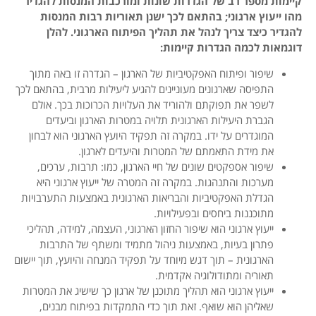
קיימות מספר רב של הגדרות שונות ומורכבות המנסות להגדיר
מהו ייעוץ ארגוני; בהתאם לכך ישנן תאוריות רבות המנסות
להגדיר כיצד צריך לנהל את תהליך הפיתוח הארגוני. להלן
דוגמאות לכמה הגדרות קיימות:
שיפור ופיתוח האפקטיביות של הארגון – הגדרה זו באה מתוך
התפיסה שארגונים מעוניינים להגיע ליעילות מרבית, בהתאם לכך
לשפר את תפוקתם ולהוריד את העלויות הכרוכות בכך. אולם
הגברת היעילות הארגונית תלויה במטרות הארגון וביעדים
המוגדרים על ידו. במקרה זה תפקיד היועץ הארגוני הוא לבחון
את מידת התאמתם של המטרות והיעדים לארגון.
שיפור אספקטים שונים של חיי הארגון, כמו: תרבות, ערכים,
מערכות והתנהגות. במקרה זה המטרה של ייעוץ ארגוני היא
הגדלת האפקטיביות והבריאות הארגונית באמצעות התערבויות
מתוכננות ביחסים ובפעילויות.
ייעוץ ארגוני הוא שיפור החזון הארגוני, העצמה, למידה, תהליכי
פתרון בעיות, באמצעות ניהול מתמיד ומשתף של התרבות
הארגונית – תוך דגש מיוחד על תפקיד המנחה והיועץ, תוך יישום
תאוריה ומתודולוגיה אקדמית.
ייעוץ ארגוני הוא תהליך מתוכנן של ארגון כך שישיג את המטרות
שאליהן הוא שואף. זאת תוך כדי התמקדות בפיתוח מבנים,