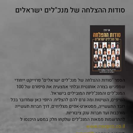
סודות ההצלחה של מנכ"לים ישראלים
הספר "סודות ההצלחה של מנכ"לים ישראלים" פרוייקט ייחודי
שמפגיש בצורה אותנטית ובלתי אמצעית את סיפורם של 100
המנכ"לים והמנכ"ליות המובילים בישראל.
הטיפים, השיטות ומה גרם להם להצליח. היופי כאן שמדובר בכל
רובד התעשייה, מסטארט-אפים מצליחים, דרך חברות תעשייה
מורכבות ועד חברות ענק ציבוריות.
להתרשמות ממאות המנכ"לים שלקחו חלק במסע היכנסו ל
www.ceopro.co.il