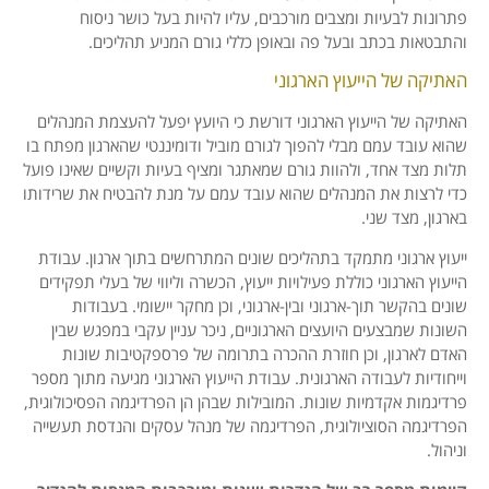
פתרונות לבעיות ומצבים מורכבים, עליו להיות בעל כושר ניסוח
והתבטאות בכתב ובעל פה ובאופן כללי גורם המניע תהליכים.
האתיקה של הייעוץ הארגוני
האתיקה של הייעוץ הארגוני דורשת כי היועץ יפעל להעצמת המנהלים
שהוא עובד עמם מבלי להפוך לגורם מוביל ודומיננטי שהארגון מפתח בו
תלות מצד אחד, ולהוות גורם שמאתגר ומציף בעיות וקשיים שאינו פועל
כדי לרצות את המנהלים שהוא עובד עמם על מנת להבטיח את שרידותו
בארגון, מצד שני.
ייעוץ ארגוני מתמקד בתהליכים שונים המתרחשים בתוך ארגון. עבודת
הייעוץ הארגוני כוללת פעילויות ייעוץ, הכשרה וליווי של בעלי תפקידים
שונים בהקשר תוך-ארגוני ובין-ארגוני, וכן מחקר יישומי. בעבודות
השונות שמבצעים היועצים הארגוניים, ניכר עניין עקבי במפגש שבין
האדם לארגון, וכן חוזרת ההכרה בתרומה של פרספקטיבות שונות
וייחודיות לעבודה הארגונית. עבודת הייעוץ הארגוני מגיעה מתוך מספר
פרדיגמות אקדמיות שונות. המובילות שבהן הן הפרדיגמה הפסיכולוגית,
הפרדיגמה הסוציולוגית, הפרדיגמה של מנהל עסקים והנדסת תעשייה
וניהול.