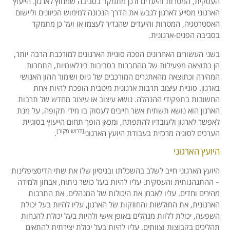
העסקית, המטרות והיעדים ולכן מתמקד בסביבה שמחוץ לארגון. הייעוץ
הארגוני מסייע לארגון לגבש את הדרך הנכונה למימוש הכיוונים וליישום
האסטרטגיה, המטרות והיעדים שהגדיר לעצמו או ועל כן מתמקד
בסביבה הפנים-ארגונית.
בשני העשורים האחרונים הפכה סוגיית הארגונים למורכבת הרבה יותר,
הן כתוצאה מפעילות של מהחברות בסביבות בינלאומיות, התחרות
המהירה וכתוצאה מהאתגרים המורכבים של גיוס ושימור ההון האנושי
בארגון. סוגיית עיצוב תרבות ארגונית מיטבית הופכת להיות אחת
החשובות בתפקידי ההנהלה. נושא עיצוב או עיצוב מחדש של תרבות
הארגון הוא נושא תשתית אשר חייבים לעסוק בו מידי תקופה, על מנת
לאפשר לארגון ולעובדיו להתפתח, ומכאן הופך תחום הייעוץ בסוגיית
[
דרוש מקור]
הערכים לסוגיה מרכזית בעבודת היועץ הארגוני
.
היועץ הארגוני
היועץ הארגוני חייב לשלב בהשכלתו ובניסיון שלו את שתי הדיסציפלינות
– ההתנהגותית והעסקית. עליו להיות בעל כושר ניתוח, אבחון ולמידה
מהירים וחדים. עליו לאבחן את היכולות של המנהלים, את התרבות
הארגונית, את החולשות והחוזקות של הארגון, עליו להיות בעל יכולת
השפעה, יכולת ללוות מנהלים באופן אישי ולהיות בעל יכולת להנחות
תהליכים בקבוצות וצוותים. עליו להיות בעל יכולת יצירתית להתאים