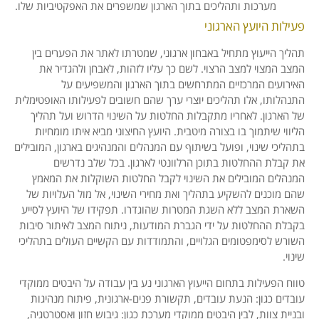
מערכות ותהליכים בתוך הארגון שמשפרים את האפקטיביות שלו.
פעילות היועץ הארגוני
תהליך הייעוץ מתחיל באבחון ארגוני, שמטרתו לאתר את הפערים בין
המצב המצוי למצב הרצוי. לשם כך עליו לזהות, לאבחן ולהגדיר את
האירועים המרכזיים המתרחשים בתוך הארגון והמשפיעים על
התנהלותו, אלו תהליכים יוצרי ערך שהם חשובים לפעילותו האופטימלית
של הארגון. לאחריו מתקבלות החלטות על השינוי הדרוש ועל תהליך
הליווי שיתמוך בו בצורה מיטבית. היועץ החיצוני מביא איתו מומחיות
בתהליכי שינוי, ופועל בשיתוף עם המנהלים והמנהיגים בארגון, המובילים
את קבלת ההחלטות בתוכן הרלוונטי לארגון. בכל שלב נדרשים
המנהלים המובילים את השינוי לקבל החלטות השוקלות את המאמץ
שהם מוכנים להשקיע בתהליך ואת מחירי השינוי, אל מול העלויות של
השארת המצב ללא השגת המטרות שהוגדרו. תפקידו של היועץ לסייע
בקבלת ההחלטות על ידי הגברת המודעות, ניתוח המצב לאיתור סיבות
השורש לסימפטומים הגלויים, והתמודדות עם הקשיים העולים בתהליכי
שינוי.
טווח הפעילות בתחום הייעוץ הארגוני נע בין עבודה על היבטים ממוקדי
עובדים כגון: הנעת עובדים, תקשורת פנים-ארגונית, פיתוח מנהיגות
ובניית צוות, לבין היבטים ממוקדי מערכת כגון: גיבוש חזון ואסטרטגיה,