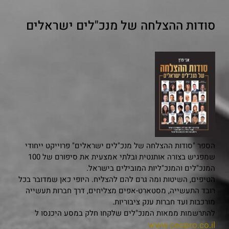
סודות ההצלחה של מנכ"לים ישראלים
הספר "סודות ההצלחה של מנכ"לים ישראלים" פרוייקט ייחודי
שמפגיש בצורה אותנטית ובלתי אמצעית את סיפורם של 100
המנכ"לים והמנכ"ליות המובילים בישראל.
הטיפים, השיטות ומה גרם להם להצליח. היופי כאן שמדובר בכל
רובד התעשייה, מסטארט-אפים מצליחים, דרך חברות תעשייה
מורכבות ועד חברות ענק ציבוריות.
להתרשמות ממאות המנכ"לים שלקחו חלק במסע היכנסו ל
www.ceopro.co.il