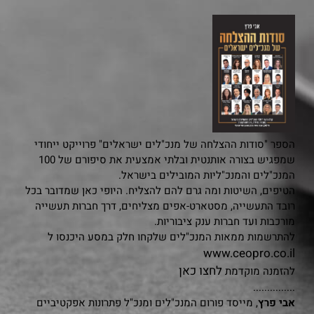
הספר "סודות ההצלחה של מנכ"לים ישראלים" פרוייקט ייחודי
שמפגיש בצורה אותנטית ובלתי אמצעית את סיפורם של 100
המנכ"לים והמנכ"ליות המובילים בישראל.
הטיפים, השיטות ומה גרם להם להצליח. היופי כאן שמדובר בכל
רובד התעשייה, מסטארט-אפים מצליחים, דרך חברות תעשייה
מורכבות ועד חברות ענק ציבוריות.
להתרשמות ממאות המנכ"לים שלקחו חלק במסע היכנסו ל
www.ceopro.co.il
לחצו כאן
להזמנה מוקדמת
...............
אבי פרץ
, מייסד פורום המנכ"לים ומנכ"ל פתרונות אפקטיביים