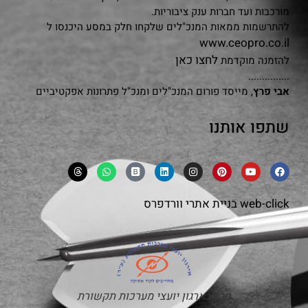
מורכבות ועד חברות ענק ציבוריות.
להתרשמות ממאות המנכ"לים שלקחו חלק במסע היכנסו ל
www.ceopro.co.il
לחצו כאן
להזמנה מוקדמת
...............
אבי פרץ
, מייסד פורום המנכ"לים ומנכ"ל פתרונות אפקטיביים
שתפו אותנו
web-click
בניית אתרי וורדפרס
חבר בארגון יועצי מערכות תקשורת