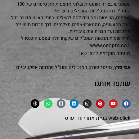
שמפגיש בצורה אותנטית ובלתי אמצעית את סיפורם של 100
המנכ"לים והמנכ"ליות המובילים בישראל.
הטיפים, השיטות ומה גרם להם להצליח. היופי כאן שמדובר בכל
רובד התעשייה, מסטארט-אפים מצליחים, דרך חברות תעשייה
מורכבות ועד חברות ענק ציבוריות.
להתרשמות ממאות המנכ"לים שלקחו חלק במסע היכנסו ל
www.ceopro.co.il
לחצו כאן
להזמנה מוקדמת
...............
אבי פרץ
, מייסד פורום המנכ"לים ומנכ"ל פתרונות אפקטיביים
שתפו אותנו
web-click
בניית אתרי וורדפרס