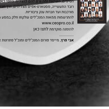
הטיפים, השיטות ומה גרם להם להצליח. היופי כאן
רובד התעשייה, מסטארט-אפים מצליחים, דרך חבר
מורכבות ועד חברות ענק ציבוריות.
להתרשמות ממאות המנכ"לים שלקחו חלק במסע הי
www.ceopro.co.il
לחצו כאן
להזמנה מוקדמת
...............
אבי פרץ
, מייסד פורום המנכ"לים ומנכ"ל פתרונות 