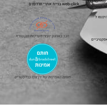
 שמדובר בכל
web-click
בניית אתרי וורדפרס
ות תעשייה
כנסו ל
חבר בארגון יועצי מערכות תקשורת
אפקטיביים
חותם האמינות של דן אנד ברדסטריט