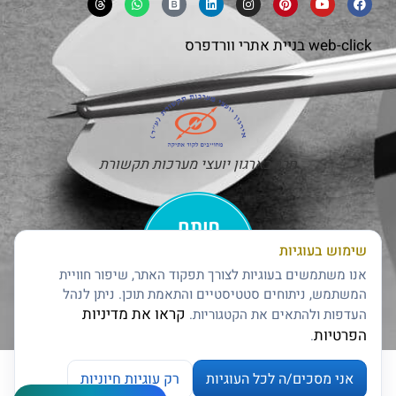
web-click
בניית אתרי וורדפרס
חבר בארגון יועצי מערכות תקשורת
שימוש בעוגיות
אנו משתמשים בעוגיות לצורך תפקוד האתר, שיפור חוויית
המשתמש, ניתוחים סטטיסטיים והתאמת תוכן. ניתן לנהל
קראו את מדיניות
העדפות ולהתאים את הקטגוריות.
חותם האמינות של דן אנד ברדסטריט
הפרטיות
.
אני מסכים/ה לכל העוגיות
רק עוגיות חיוניות