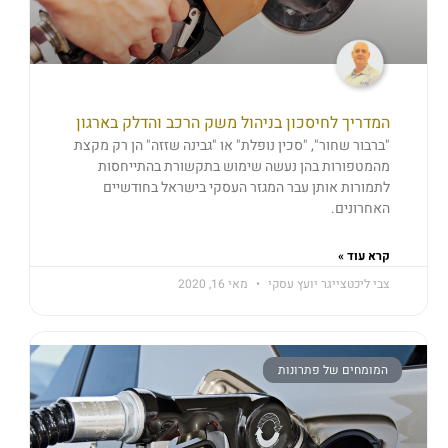
המדריך לחיסכון בניהול משק הרכב והדלק בארגון
"ברבור שחור", "סכין נופלת" או "גבינה שזזה" הן רק מקצת
מהמטפורות בהן נעשה שימוש בתקשורת בהתייחסות
לתמורות אותן עבר המגזר העסקי בישראל בחודשיים
האחרונים.
קרא עוד »
צבי ליכטצייגר יועץ עסקי
מאי 16, 2020
המומחים של פתרונות