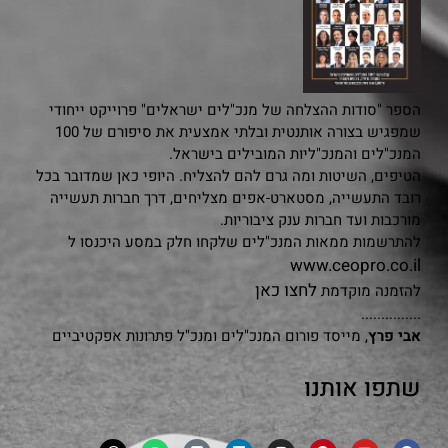
הספר "סודות ההצלחה של מנכ"לים ישראלים" פרוייקט ייחודי
שמפגיש בצורה אותנטית ובלתי אמצעית את סיפורם של 100
המנכ"לים והמנכ"ליות המובילים בישראל.
הטיפים, השיטות ומה גרם להם להצליח. היופי כאן שמדובר בכל
רובד התעשייה, מסטארט-אפים מצליחים, דרך חברות תעשייה
מורכבות ועד חברות ענק ציבוריות.
להתרשמות ממאות המנכ"לים שלקחו חלק במסע היכנסו ל
www.ceopro.co.il
לחצו כאן
להזמנה מוקדמת
...............
אבי פרץ
, מייסד פורום המנכ"לים ומנכ"ל פתרונות אפקטיביים
שתפו אותנו