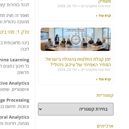
מעמיק
לנהל בזהירות קיצו
'פתרונות אפקטיביים'
יולי 26, 2026
מאמר זה מציג מחק
קרא עוד »
מהפכה ניהולית זו.
פרק 1: מהי בינה מלאכותית בניהול עובדים – אקו-סיסטם טכנולוגי שלם
בינה מלאכותית בע
ליבה:
זמן קבלת החלטות בהנהלה בישראל:
Machine Learning (למידת
המחיר האמיתי של עיכוב ניהולי?
כל חיכוך נתונים 
'פתרונות אפקטיביים'
יולי 22, 2026
חדשים.
קרא עוד »
Predictive Analytics (ני
והיסטוריים. שימוש אופיינ
קטגוריות
al Language Processing
וכוונות. מיושם בנ
Behavioral Analytics (נית
מגמות, חריגות והז
ארכיונים