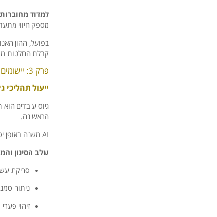
למדוד מחוברות 
מספק חיווי מתעדכן
בפועל, ההון האנו
קבלת החלטות מבו
פרק 3: יישומים מעשיים – מפירוט גיוס עד אופטימיזציה ארגונית
ייעול תהליכי גי
הראשונה.
AI משנה באופן יסודי כל שלב בתהליך:
שלב הסינון והמי
סריקת עשרו
ניתוח סמנט
זיהוי פערי