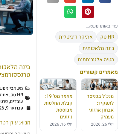
עוד באותו נושא…
HR טק
אתיקה דיגיטלית
בינה מלאכותית
הטיה אלגוריתמית
בינה מלאכות
מאמרים קשורים
טרנספורמציה 
משאבי אנוש
HR טק
,
אתיק
מנכ"ל בכניסה
מאמר מס' 19:
עובדים
,
פרטי
לתפקיד:
קבלת החלטות
פברואר 9, 2026
אבחון ארגוני
מבוססת
מעמיק
נתונים
מבוא: עידן הטר
יולי 26, 2026
יולי 16, 2026
העשור האחרון אינ