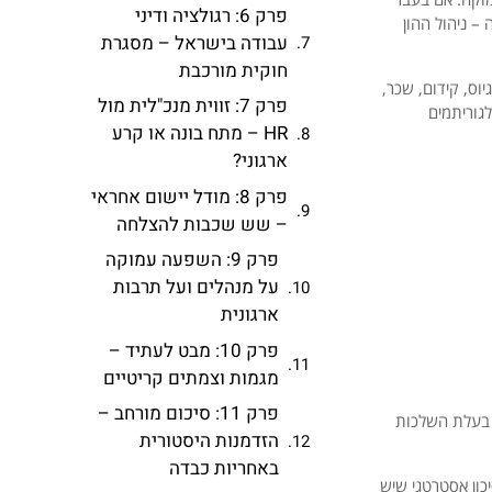
פרק 6: רגולציה ודיני
– ניהול ההון
עבודה בישראל – מסגרת
חוקית מורכבת
וס, קידום, שכר,
פרק 7: זווית מנכ"לית מול
לגוריתמים
HR – מתח בונה או קרע
ארגוני?
פרק 8: מודל יישום אחראי
– שש שכבות להצלחה
פרק 9: השפעה עמוקה
על מנהלים ועל תרבות
ארגונית
פרק 10: מבט לעתיד –
מגמות וצמתים קריטיים
פרק 11: סיכום מורחב –
ה בעלת השלכות
הזדמנות היסטורית
באחריות כבדה
כון אסטרטגי שיש