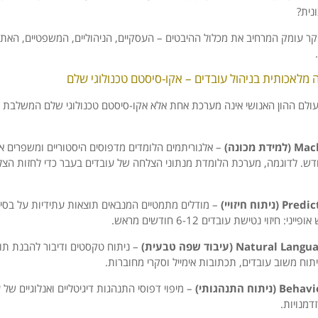
נית?
ר עומק המרחיב את מכלול ההיבטים – העסקיים, הניהוליים, המשפטיים, האתיי
ולם ההון האנושי אינה מערכת אחת אלא אקו-סיסטם טכנולוגי שלם המשלבת מ
 מכונה)
– אלגוריתמים הלומדים מדפוסים היסטוריים ומשפרים א
חדש. לדוגמה, מערכת הלומדת מנתוני הצלחה של עובדים בעבר כדי לחזות הצ
תוח חיזויי)
– מודלים מתמטיים המנבאים תוצאות עתידיות על בסיס 
י: חיזוי נטישת עובדים 6-12 חודשים מראש.
Natur (עיבוד שפה טבעית)
– ניתוח טקסטים ודיבור להבנת תוכ
יתוח משוב עובדים, תכתובות אימייל וסקרי מחוברות.
וח התנהגותי)
– מיפוי דפוסי התנהגות דיגיטליים ואנלוגיים של ע
דמנויות.