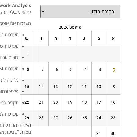
tional Network Analysis
לזיהוי מובילי דעה
מערכות אלו אוספו
אוגוסט 2026
מערכות נוכ
א
ב
ג
ד
ה
ו
ש
מערכות שכ
1
דוא"ל ארגו
מערכות CRM ו-ERP
8
7
6
5
4
3
2
כלי ניהול משימות 
15
14
13
12
11
10
9
פלטפורמות 
22
21
20
19
18
17
16
סקרים פנים-ארג
מערכות למי
29
28
27
26
25
24
23
הצלבת המידע ממקו
נוצרת "טביעת אצב
31
30