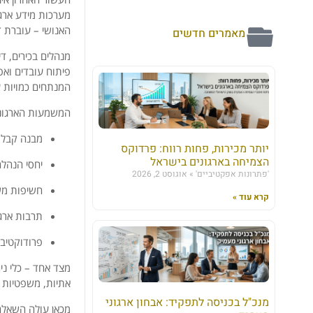
מערכות מידע ארגו
האנושי – עוברת 
מאמרים חדשים
מנהלים בכירים, ד
פיתוח עובדים ואפי
המנתחים כמויות 
המשמעות הארגוני
מבנה קבלת
יותר מכירות, פחות רווח: פרדוקס
הצמיחה בארגונים בישראל
יחסי הנהל
'פתרונות אפקטיביים'
אוגוסט 2, 2026
חשיפות מש
קרא עוד »
תרבות ארגו
פרודוקטיבי
מצד אחד – כלי ני
אתיות, משפטיות ו
מנכ"ל בכניסה לתפקיד: אבחון ארגוני
מכאן עולה השאלה 