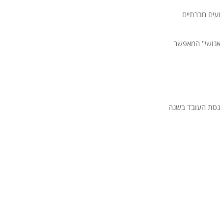
עים חברתיים
 אנושי" המאפשר
תיר עלויות, זמן וסיכון, עם טעות גיוס ממוצעת העולה לארגון 30% מהכנסת העובד בשנה