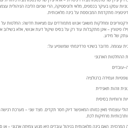
ניות עסקו בעיקר בכספים, מלאי ולוגיסטיקה, הרי שכיום הליבה הניהולית עצמה 
דיגיטציה מתקדמת המבוססת על בינה מלאכותית.
ירקטוריונים ומחלקות משאבי אנוש מתמודדים עם מציאות חדשה: החלטות על גי
לו פיטורין – אינן מתקבלות עוד רק על בסיס שיקול דעת אנושי, אלא בשילוב א
עתק של מידע.
ת עצומה. מדובר בשינוי פרדיגמתי שמשפיע על:
 ההחלטות הארגוני
ה–עובדים
פטיות ועמידה ברגולציה
נית וזהות תאגידית
ות ורווחיות בסיסית
הולי עוצמתי מאין כמותו המאפשר דיוק חסר תקדים. מצד שני – מערכת רגיש
תרבותיות מרחיקות לכת.
המרכזית: האם בינה מלאכותית בניהול עובדים היא מנוע צמיחה ארגוני – או סי