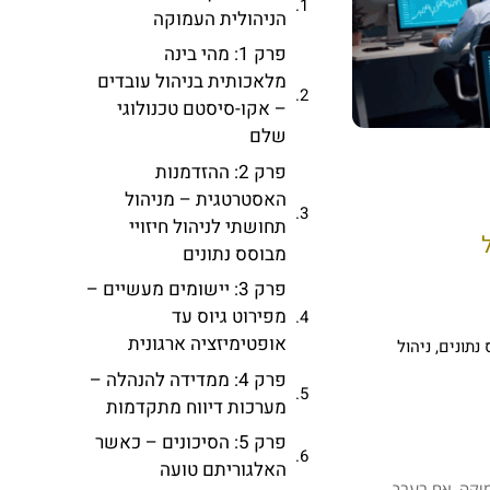
הניהולית העמוקה
פרק 1: מהי בינה
מלאכותית בניהול עובדים
– אקו-סיסטם טכנולוגי
שלם
פרק 2: ההזדמנות
האסטרטגית – מניהול
תחושתי לניהול חיזויי
מבוסס נתונים
פרק 3: יישומים מעשיים –
מפירוט גיוס עד
אופטימיזציה ארגונית
 נתונים
,
ניהול
פרק 4: ממדידה להנהלה –
מערכות דיווח מתקדמות
פרק 5: הסיכונים – כאשר
האלגוריתם טועה
מוקה. אם בעבר