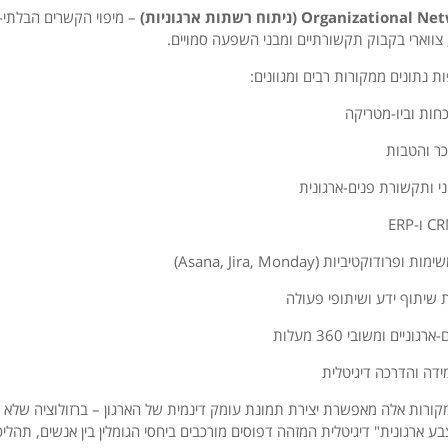
Organiza (ניתוח רשתות ארגוניות)
– מיפוי הקשרים הבלתי-פ
, צווארי בקבוק תקשורתיים ומבני השפעה סמויים.
ת נתונים ממקורות רבים ומגוונים:
חות וביו-מטריקה
ר והטבות
ני ותקשורת פנים-ארגונית
ופרודוקטיביות (Asana, Jira, Monday)
שיתוף ידע ושיתופי פעולה
וניים ומשובי 360 מעלות
דה והדרכה דיגיטלית
רות אלה מאפשרת יצירת תמונת עומק דינמית של הארגון – ברזולוציה שלא ה
ע ארגונית" דיגיטלית המזהה דפוסים מורכבים ביחסי הגומלין בין אנשים, תהליכ