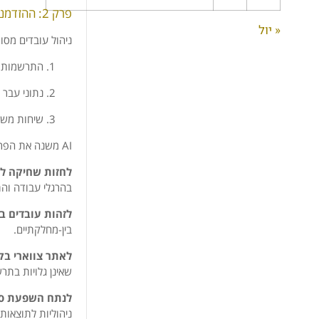
פרק 2: ההזדמנות האסטרטגית – מניהול תחושתי לניהול חיזויי מבוסס נתונים
« יול
ניהול עובדים מסו
התרשמות ס
נתוני עבר 
שיחות משו
AI משנה את הפרדיגמה באופן יסודי, ומאפשר מעבר מניהול ראקטיבי לניהול פרואקטיבי וחיזויי. כיום ניתן:
לחזות שחיקה ל
בהרגלי עבודה והת
לזהות עובדים ב
בין-מחלקתיים.
לאתר צווארי בקב
שאינן גלויות בתרש
לנתח השפעת סגנ
ניהוליות לתוצאות 