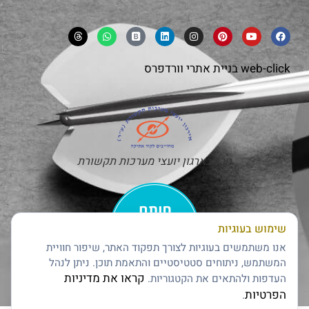
web-click
בניית אתרי וורדפרס
חבר בארגון יועצי מערכות תקשורת
שימוש בעוגיות
אנו משתמשים בעוגיות לצורך תפקוד האתר, שיפור חוויית
המשתמש, ניתוחים סטטיסטיים והתאמת תוכן. ניתן לנהל
קראו את מדיניות
העדפות ולהתאים את הקטגוריות.
חותם האמינות של דן אנד ברדסטריט
הפרטיות
.