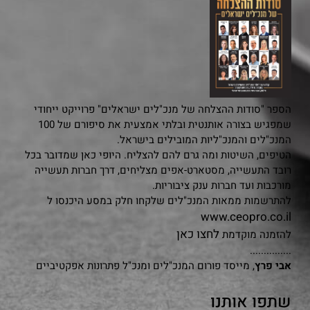
הספר "סודות ההצלחה של מנכ"לים ישראלים" פרוייקט ייחודי
שמפגיש בצורה אותנטית ובלתי אמצעית את סיפורם של 100
המנכ"לים והמנכ"ליות המובילים בישראל.
הטיפים, השיטות ומה גרם להם להצליח. היופי כאן שמדובר בכל
רובד התעשייה, מסטארט-אפים מצליחים, דרך חברות תעשייה
מורכבות ועד חברות ענק ציבוריות.
להתרשמות ממאות המנכ"לים שלקחו חלק במסע היכנסו ל
www.ceopro.co.il
לחצו כאן
להזמנה מוקדמת
...............
אבי פרץ
, מייסד פורום המנכ"לים ומנכ"ל פתרונות אפקטיביים
שתפו אותנו