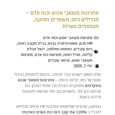
פתרונות משאבי אנוש וכוח אדם –
מגדילים גיוס, משפרים תפוקה,
מצמצמים טעויות
פתרונות משאבי אנוש וכוח אדם
HR חכם
,
אופטימיזציה בגיוס
,
בניית תקציב רווחה
,
גיוס עובדים
,
הפחתת תחלופה
,
ייעול תהליך
קליטה
,
מודל רווחה
,
פתרונות כוח אדם
,
פתרונות
משאבי אנוש
,
שימור עובדים
יולי 7, 2025
עולם משאבי האנוש עובר מהפכה. במקום להסתפק בניהול
שוטף של גיוס, קליטה ורווחה –
פתרונות משאבי אנוש
מתקדמים
מתמקדים ביצירת ערך אמיתי לארגון: הם
מגייסים נכון יותר, משמרים טוב יותר ומביאים לתפוקות
מדידות בשטח.
בממוצע, ארגונים שמיישמים פתרונות HR חכמים מצליחים
להגדיל ב־
120% את קצב גיוס כוח האדם האיכותי
,