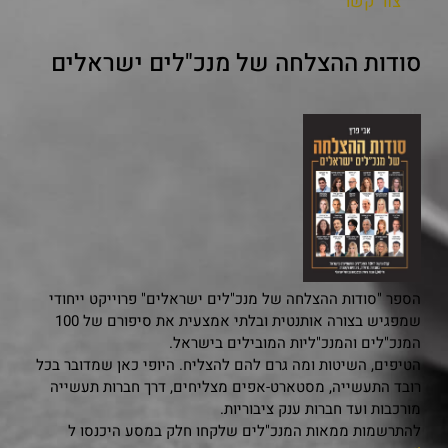
צור קשר
סודות ההצלחה של מנכ"לים ישראלים
הספר "סודות ההצלחה של מנכ"לים ישראלים" פרוייקט ייחודי
שמפגיש בצורה אותנטית ובלתי אמצעית את סיפורם של 100
המנכ"לים והמנכ"ליות המובילים בישראל.
הטיפים, השיטות ומה גרם להם להצליח. היופי כאן שמדובר בכל
רובד התעשייה, מסטארט-אפים מצליחים, דרך חברות תעשייה
מורכבות ועד חברות ענק ציבוריות.
להתרשמות ממאות המנכ"לים שלקחו חלק במסע היכנסו ל