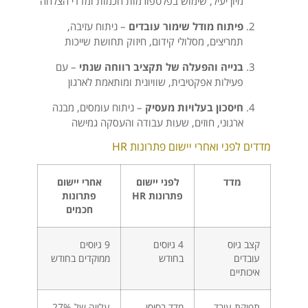
מיון יעיל, שימוש בפלטפורמות חכמות ומדדי הצלחה
פיתוח מודל שימור עובדים
– ניתוח עזיבה,
תמריצים, מסלולי קידום, חיזוק תחושת שייכות
בנייה והפעלה של תקציב רווחה שנתי
– עם
פעילות אפקטיבית, שוויונית ומותאמת לארגון
חיסכון בעלויות מעסיק
– ניתוח עומסים, מבנה
ארגוני, חוזים, שעות עבודה והעסקה גמישה
מדדים לפני ואחרי יישום פתרונות HR
מדד
לפני יישום
אחרי יישום
פתרונות HR
פתרונות
חכמים
קצב גיוס
4 גיוסים
9 גיוסים
עובדים
בחודש
ממוקדים בחודש
איכותיים
תפוקת עובד
מדד בסיסי
עלייה של 27%