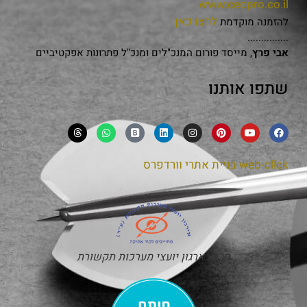
www.ceopro.co.il
לחצו כאן
להזמנה מוקדמת
...............
אבי פרץ
, מייסד פורום המנכ"לים ומנכ"ל פתרונות אפקטיביים
שתפו אותנו
web-click
בניית אתרי וורדפרס
חבר בארגון יועצי מערכות תקשורת