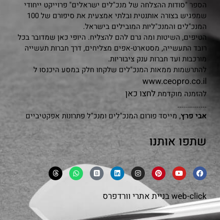
הספר "סודות ההצלחה של מנכ"לים ישראלים" פרוייקט ייחודי
שמפגיש בצורה אותנטית ובלתי אמצעית את סיפורם של 100
המנכ"לים והמנכ"ליות המובילים בישראל.
הטיפים, השיטות ומה גרם להם להצליח. היופי כאן שמדובר בכל
רובד התעשייה, מסטארט-אפים מצליחים, דרך חברות תעשייה
מורכבות ועד חברות ענק ציבוריות.
להתרשמות ממאות המנכ"לים שלקחו חלק במסע היכנסו ל
www.ceopro.co.il
לחצו כאן
להזמנה מוקדמת
...............
אבי פרץ
, מייסד פורום המנכ"לים ומנכ"ל פתרונות אפקטיביים
שתפו אותנו
web-click
בניית אתרי וורדפרס