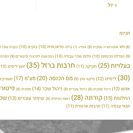
« יול
תגיות
בינה מלאכותית
(10)
בנקים
(10)
בקרת שכר
(9)
(8)
KPI
אסטרטגיה עסקית
(8)
אפליה
(7)
הגדלת הכנסות
(10)
הלנת שכר עבודה
(10)
(9)
הפרשות לפיצויי פיטורים
(9)
הפרת ז
חרבות ברזל
(35)
בעלויות
(25)
חקיקה
(11)
יועץ ליסינג
(10)
(30)
מס הכנסה
(20)
מע"מ
(17)
ליסינג
(12)
מיקור חוץ
(9)
מעסיקים
פיטורי
ניהול שכר
(14)
אנוש
(12)
ניהול ספקים
(8)
ניהול עובדים
(8)
ספקים
(8)
קורונה
(28)
שכר
החלטות
(15)
שימור עובדים
(13)
רשות המיסים
(8)
תנאי עבודה
(11)
תרבות ארגונית
(11)