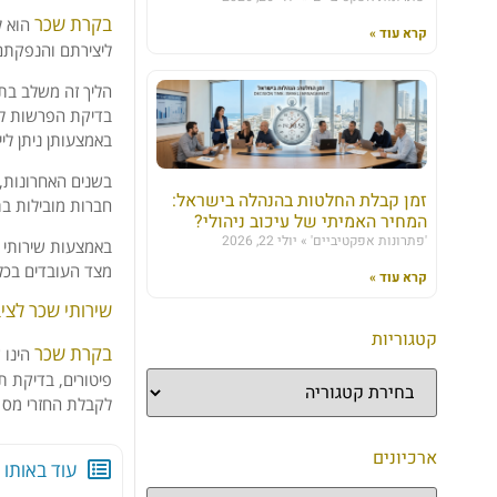
בקרת שכר
הוא ל
קרא עוד »
ליצירתם והנפקתם
הליך זה משלב בתו
בדיקת הפרשות למט
באמצעותן ניתן ל
בשנים האחרונות, י
זמן קבלת החלטות בהנהלה בישראל:
חברות מובילות בת
המחיר האמיתי של עיכוב ניהולי?
'פתרונות אפקטיביים'
יולי 22, 2026
באמצעות שירותי 
מצד העובדים בכל 
קרא עוד »
שירותי שכר לצי
קטגוריות
בקרת שכר
הינו 
פיטורים, בדיקת ת
לקבלת החזרי מס 
ארכיונים
עוד באותו נ