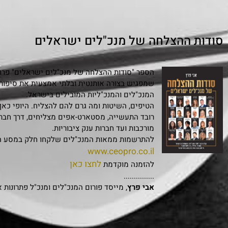
סודות ההצלחה של מנכ"לים ישראלים
הספר "סודות ההצלחה של מנכ"לים ישראלים" פרויי
המנכ"לים והמנכ"ליות המובילים בישראל.
הטיפים, השיטות ומה גרם להם להצליח. היופי כאן
רובד התעשייה, מסטארט-אפים מצליחים, דרך חבר
מורכבות ועד חברות ענק ציבוריות.
להתרשמות ממאות המנכ"לים שלקחו חלק במסע הי
www.ceopro.co.il
לחצו כאן
להזמנה מוקדמת
...............
אבי פרץ
, מייסד פורום המנכ"לים ומנכ"ל פתרונות 