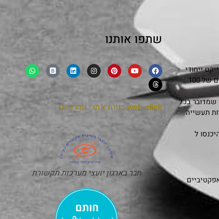
שתפו אותנו
קט ייחודי
שמפגיש בצורה אותנטית ובלתי אמצעית את סיפורם של 100
 שמדובר בכל
web-click
בניית אתרי וורדפרס
ות תעשייה
כנסו ל
חבר בארגון יועצי מערכות תקשורת
אפקטיביים