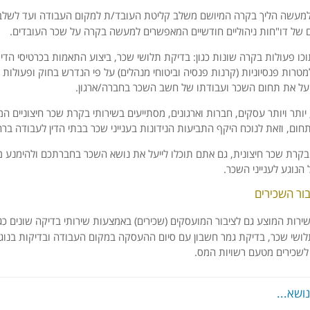
מעשה הליך בקרה המיושם משלב קליטת העובד/ת למקום העבודה ועד לשלב
 של דו"חות ניהוליים חודשיים המאפשרים למעשה בקרה על שכר העובדים.
כו פעולות בקרה שונות כגון: בדיקת תלושי שכר, ביצוע התאמות בכרטיסי הדיו
רות פנסיוניות (קרנות פנסיה וביטוחי מנהלים) על פי הנדרש בחוק ופעולות 
ייעל את תחום השכר ועבודתו של חשב השכר בחברה/ארגון.
ותר ויותר עסקים, חברות וארגונים, מסתייעים בשירותי בקרת שכר חיצוניים המי
חום, וזאת לנוכח היקף התביעות הנידונות בענייני שכר בבתי הדין לעבודה ברח
בקרת שכר חיצונית, גם אתם תוכלו לייעל את נושא השכר בחברתכם ולהימנע 
הנוגע לענייני השכר.
בור השכירים
שירות המוצע גם לציבור המועסקים (שכירים) באמצעות שירותי בדיקה שונים כגון
לושי שכר, בדיקת גמר חשבון עם סיום ההעסקה במקום העבודה ובדיקות בנוג
לשכירים מטעם רשויות המס.
ושא...