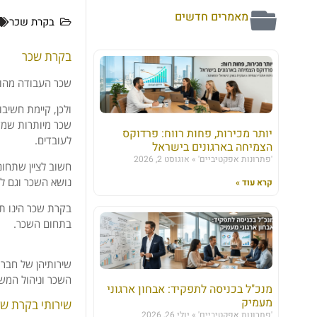
מאמרים חדשים
בקרת שכר
בקרת שכר
שכר העבודה מהוו
ולכן, קיימת חשיב
שכר מיותרות שמקו
יותר מכירות, פחות רווח: פרדוקס
לעובדים.
הצמיחה בארגונים בישראל
'פתרונות אפקטיביים'
אוגוסט 2, 2026
חשוב לציין שתחום 
נושא השכר וגם לצ
קרא עוד »
בקרת שכר הינו ת
בתחום השכר.
שירותיהן של חברו
השכר וניהול המש
מנכ"ל בכניסה לתפקיד: אבחון ארגוני
מעמיק
שירותי בקרת שכ
'פתרונות אפקטיביים'
יולי 26, 2026