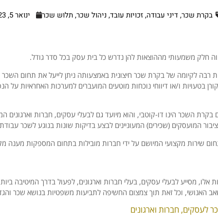
בקרת שכר
,
דיני עבודה
,
זכויות עובד
,
ניהול שכר
,
תלוש שכר
ינואר 5, 2023
ה חלק משמעותי מההוצאות להן נדרש כל בית עסק בכל סדר גודל.
ות רבה לקיומה של בקרת שכר חיצונית באמצעותה ניתן לייעל את תחום השכר ו
רן בטעויות ו/או דיווחי נוכחות מוטעים המועברים למערכות האחראיות על הנ
בקרת השכר הינו דו-קוטבי, והוא מיועד גם לבעלי עסקים, חברות וארגונים המעו
יבור המועסקים (שכירים) המעוניינים לבצע בדיקות שונות בנוגע לשכר עבודת
חום שירות מקצועי המיושם על ידי חברות מובילות בתחום המספקות מענה מקצ
ת אלו, מסייע לבעלי עסקים, בעלי חברות וארגונים, לפעול בדרך המיטיבה ביות
אב האנושי, וכל זאת תוך צמצום החשיפה לתביעות משפטיות בנושא שכר והגד
ר לעסקים, חברות וארגונים