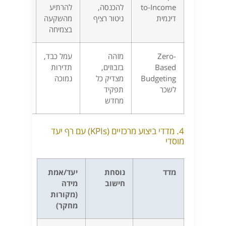
to-Income
להכנסה,
להרתיע
קמעונאות
דינמית
ניטור רציף
מהשקעה
עונתיים
בצמיחה
Zero-
מזהה
עמל כבד,
שינוי ארגונ
Based
בזבוזים,
תדירות
מיזוגים,
Budgeting
מצדיק כל
נמוכה
משברים
לשכר
תפקיד
מחדש
4. מדדי ביצוע מרכזיים (KPIs) עם רף יעד
מוסדי
מדד
נוסחת
יעד/אמת
חישוב
מידה
(מקורות
מחקר)