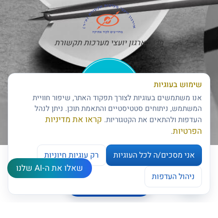
חבר בארגון יועצי מערכות תקשורת
שימוש בעוגיות
אנו משתמשים בעוגיות לצורך תפקוד האתר, שיפור חוויית
המשתמש, ניתוחים סטטיסטיים והתאמת תוכן. ניתן לנהל
קראו את מדיניות
העדפות ולהתאים את הקטגוריות.
חותם האמינות של דן אנד ברדסטריט
הפרטיות
.
אני מסכים/ה לכל העוגיות
רק עוגיות חיוניות
שאלו את ה-AI שלנו
צרו קשר
ניהול העדפות
ניהול העדפות עוגיות
Open chaty