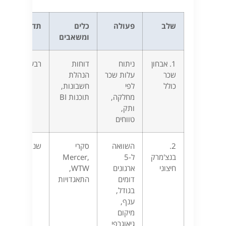
שלב
פעולה
כלים
תדירות
ומשאבים
1. אבחון
ניתוח
דוחות
רבעוני
שכר
עלות שכר
הנהלת
כולל
לפי
חשבונות,
מחלקה,
תוכנות BI
ותק,
טווחים
2.
השוואה
סקרי
שנתי
בנצ'מרק
ל-5
Mercer,
חיצוני
ארגונים
WTW,
דומים
התאגדויות
בגודל,
ענף,
מיקום
גיאוגרפי