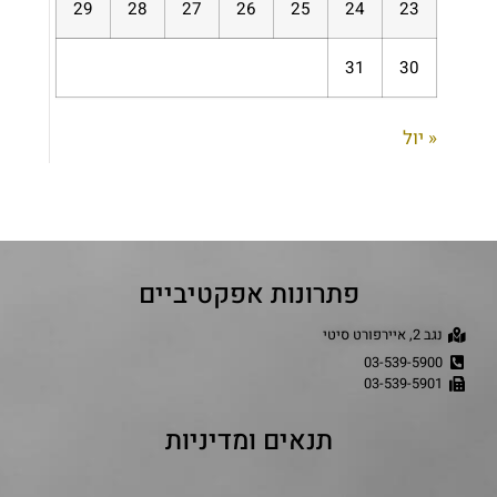
29
28
27
26
25
24
23
31
30
« יול
פתרונות אפקטיביים
נגב 2, איירפורט סיטי
03-539-5900
03-539-5901
תנאים ומדיניות