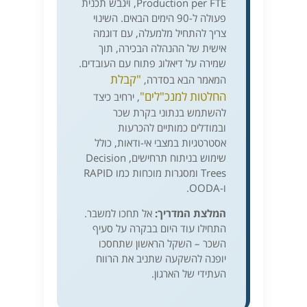
Production per FTE, ויגבש תכנית
פעולה ל-90 הימים הבאים. השינוי
צריך להתחיל מלמעלה, עם דוגמה
אישית של ההנהלה הבכירה, תוך
שמירה על דיאלוג פתוח עם העובדים.
"קבלת
המאמר הבא בסדרה,
החלטות למנכ"לים"
, ירחיב כיצד
להשתמש בנתוני בקרת שכר
ובמודלים כמותיים להכרעות
אסטרטגיות במצבי אי-ודאות, כולל
שימוש בניתוח תרחישים, Decision
Trees ומסגרות מוכחות כמו RAPID
ו-OODA.
המלצת המדריך:
אל תחכו למשבר.
התחילו עוד היום בבקרה על סעיף
השכר – השקל הראשון שתחסכו
יופנה להשקעה שתניב את הרווח
העתידי של הארגון.