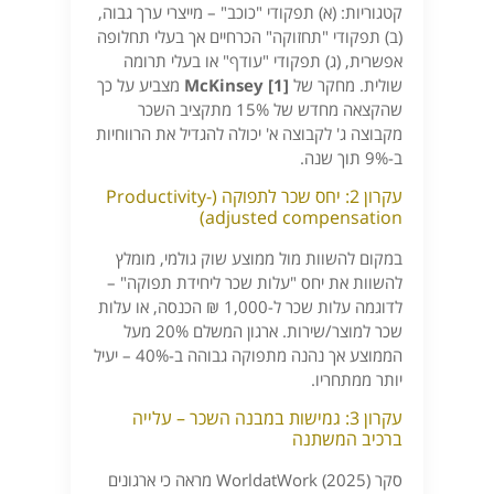
קטגוריות: (א) תפקודי "כוכב" – מייצרי ערך גבוה,
(ב) תפקודי "תחזוקה" הכרחיים אך בעלי תחלופה
אפשרית, (ג) תפקודי "עודף" או בעלי תרומה
שולית. מחקר של
McKinsey [1]
מצביע על כך
שהקצאה מחדש של 15% מתקציב השכר
מקבוצה ג' לקבוצה א' יכולה להגדיל את הרווחיות
ב-9% תוך שנה.
עקרון 2: יחס שכר לתפוקה (Productivity-
adjusted compensation)
במקום להשוות מול ממוצע שוק גולמי, מומלץ
להשוות את יחס "עלות שכר ליחידת תפוקה" –
לדוגמה עלות שכר ל-1,000 ₪ הכנסה, או עלות
שכר למוצר/שירות. ארגון המשלם 20% מעל
הממוצע אך נהנה מתפוקה גבוהה ב-40% – יעיל
יותר ממתחריו.
עקרון 3: גמישות במבנה השכר – עלייה
ברכיב המשתנה
סקר WorldatWork (2025) מראה כי ארגונים