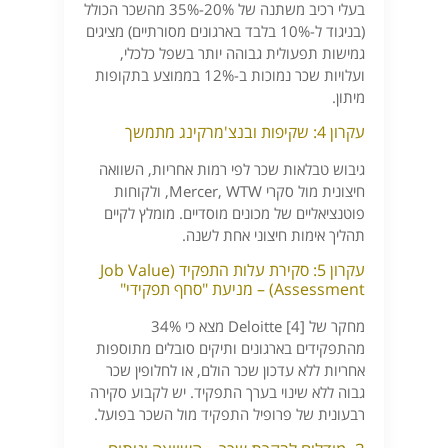
בעלי רכיב משתנה של 20%-35% מהשכר הכולל
(בניגוד ל-10% בלבד בארגונים מסורתיים) מציגים
גמישות תפעולית גבוהה יותר בשפל כלכלי,
ועלויות שכר נמוכות ב-12% בממוצע בתקופות
מיתון.
עקרון 4: שקיפות ובנצ'מרקינג מתמשך
גיבוש טבלאות שכר לפי רמות אחריות, השוואה
חיצונית מול סקרי Mercer, WTW, ולקוחות
פוטנציאליים של מכונים מוסדיים. מומלץ לקיים
תהליך אימות חיצוני אחת לשנה.
עקרון 5: סקירת עלות התפקיד (Job Value
Assessment) – מניעת "סחף תפקידי"
מחקר של Deloitte [4] מצא כי 34%
מהתפקידים בארגונים ותיקים סובלים מתוספות
אחריות ללא עדכון שכר הולם, או לחלופין שכר
גבוה ללא שינוי בערך התפקיד. יש לקבוע סקירה
רבעונית של פרופיל התפקיד מול השכר בפועל.