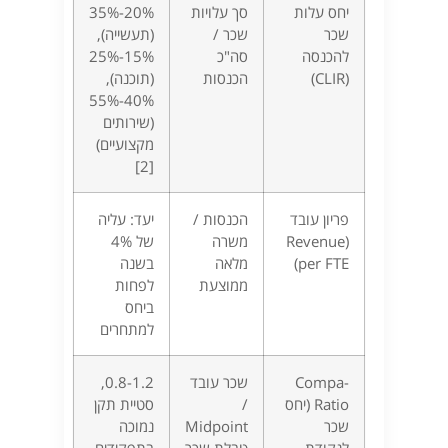
יחס עלות
סך עלויות
20%-35%
שכר
שכר /
(תעשייה),
להכנסה
סה"כ
15%-25%
(CLIR)
הכנסות
(תוכנה),
40%-55%
(שירותים
מקצועיים)
[2]
פריון עובד
הכנסות /
יעד: עליה
(Revenue
משרה
של 4%
per FTE)
מלאה
בשנה
ממוצעת
לפחות
ביחס
למתחרים
Compa-
שכר עובד
0.8-1.2,
Ratio (יחס
/
סטיית תקן
שכר
Midpoint
נמוכה