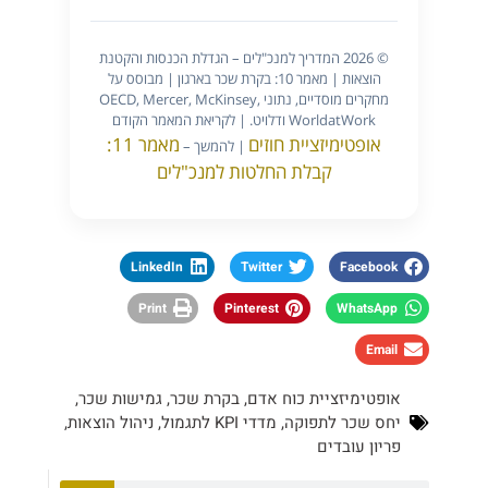
© 2026 המדריך למנכ"לים – הגדלת הכנסות והקטנת
הוצאות | מאמר 10: בקרת שכר בארגון | מבוסס על
מחקרים מוסדיים, נתוני OECD, Mercer, McKinsey,
WorldatWork ודלויט. | לקריאת המאמר הקודם
אופטימיזציית חוזים
מאמר 11:
| להמשך –
קבלת החלטות למנכ"לים
LinkedIn
Twitter
Facebook
Print
Pinterest
WhatsApp
Email
אופטימיזציית כוח אדם
,
בקרת שכר
,
גמישות שכר
,
יחס שכר לתפוקה
,
מדדי KPI לתגמול
,
ניהול הוצאות
,
פריון עובדים