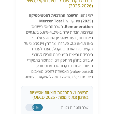
1. למה בקרת שכר קריטית דווקא עכשיו?
(2025-2026)
לפי נתוני
הלשכה המרכזית לסטטיסטיקה
(2025)
ומחקר של
Mercer Total
Remuneration
, השכר הריאלי בישראל
ובארצות הברית עלה ב-4.2%-5.8% בשנתיים
האחרונות, בעוד שהפריון הממוצע עלה רק
ב-1.9%-2.3%. פער זה יוצר לחץ אינפלציוני על
תקציבי כוח האדם. במקביל, מעבר לעבודה
היברידית והאצת הדיגיטציה הובילו לעודפי
עובדים בחלק מהתפקידים ולמחסור בתפקודי
מפתח באחרים. בקרת שכר מבוססת ערך
(value-based) מאפשרת להסיט משאבים
מאזורים בעלי תשואה נמוכה להשקעה בצמיחה.
תרשים 1: התפלגות הוצאות אופייניות
בארגון (נתוני מופת - OECD 2025)
שכר והטבות נלוות
61%