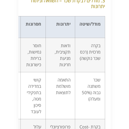
3. מודלים לבקרת שכר – השוואה וניתוח
יתרונות
מודל/שיטה
יתרונות
חסרונות
התאמה
לארגונים
בקרה
ודאות
חוסר
מגזר ציבור
מרכזית (רכס
תקציבית,
גמישות,
יצרנות
שכר נוקשה)
מניעת
בריחת
מסורתית
חריגות
כישרונות
שכר
התאמה
קושי
מכירות,
משתנה
מושלמת
במדידה
הייטק,
גבוה (50%
לתוצאות
בתפקידי
פרויקטים
ומעלה)
מטה,
סיכון
לעובד
בקרת Cost-
פרופורציונלי
עלול
סטארט-אפ