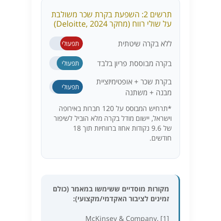
תרשים 2: השפעת בקרת שכר משולבת
על שולי רווח (מחקר Deloitte, 2024)
רווח
ללא בקרה שיטתית
תפעולי
רווח
8.3%
בקרה מבוססת פריון בלבד
תפעולי
רווח
12.1%
בקרת שכר + אופטימיזציית
תפעולי
מבנה + משתנה
17.9%
*תרחיש המבוסס על 120 חברות באירופה
וישראל, יישום מודל בקרה מלא הוביל לשיפור
של 9.6 נקודות אחוז ברווחיות תוך 18
חודשים.
מקורות מוסדיים ששימשו במאמר (כולם
זמינים לציבור האקדמי/מקצועי):
[1] McKinsey & Company,