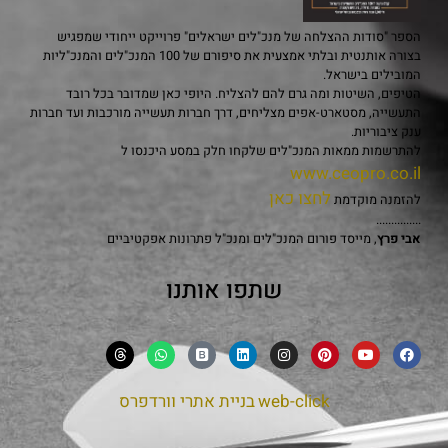
הספר "סודות ההצלחה של מנכ"לים ישראלים" פרוייקט ייחודי שמפגיש
בצורה אותנטית ובלתי אמצעית את סיפורם של 100 המנכ"לים והמנכ"ליות
המובילים בישראל.
הטיפים, השיטות ומה גרם להם להצליח. היופי כאן שמדובר בכל רובד
התעשייה, מסטארט-אפים מצליחים, דרך חברות תעשייה מורכבות ועד חברות
ענק ציבוריות.
להתרשמות ממאות המנכ"לים שלקחו חלק במסע היכנסו ל
www.ceopro.co.il
לחצו כאן
להזמנה מוקדמת
...............
אבי פרץ
, מייסד פורום המנכ"לים ומנכ"ל פתרונות אפקטיביים
שתפו אותנו
web-click
בניית אתרי וורדפרס