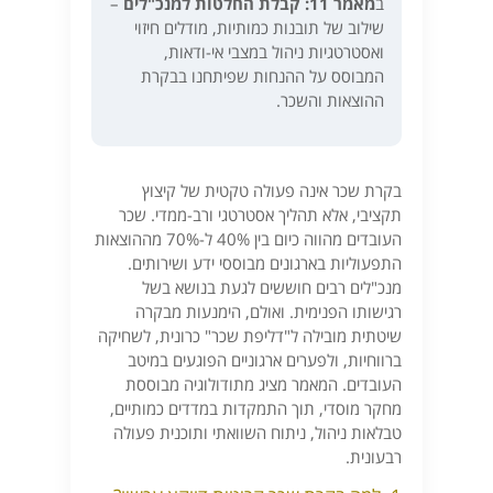
ב
מאמר 11: קבלת החלטות למנכ"לים
–
שילוב של תובנות כמותיות, מודלים חיזוי
ואסטרטגיות ניהול במצבי אי-ודאות,
המבוסס על ההנחות שפיתחנו בבקרת
ההוצאות והשכר.
בקרת שכר אינה פעולה טקטית של קיצוץ
תקציבי, אלא תהליך אסטרטגי ורב-ממדי. שכר
העובדים מהווה כיום בין 40% ל-70% מההוצאות
התפעוליות בארגונים מבוססי ידע ושירותים.
מנכ"לים רבים חוששים לגעת בנושא בשל
רגישותו הפנימית. ואולם, הימנעות מבקרה
שיטתית מובילה ל"דליפת שכר" כרונית, לשחיקה
ברווחיות, ולפערים ארגוניים הפוגעים במיטב
העובדים. המאמר מציג מתודולוגיה מבוססת
מחקר מוסדי, תוך התמקדות במדדים כמותיים,
טבלאות ניהול, ניתוח השוואתי ותוכנית פעולה
רבעונית.