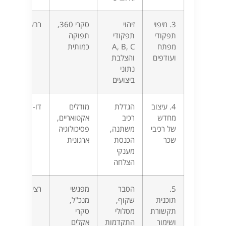
3. מיפוי
זיהוי
סקרי 360,
רבעוני
תפקודי
תפקודי
תפוקה
מפתח
A, B, C
כמותית
ועודפים
והצלבת
נתוני
ביצועים
4. עיצוב
הגדלת
מודלים
דו-שנתי
מחדש
רכיב
אקטואריים,
של רכיבי
משתנה,
פסיכולוגיה
שכר
הכנסת
ארגונית
מענקי
הצלחה
5.
הסבר
מפגשי
רציף
תוכנית
שקוף,
מנכ"ל,
תקשורת
מסלולי
סקרי
ושימור
התקדמות
אקלים