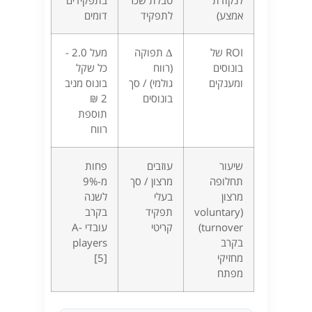
לנקודת
טבלת שכר
בתפקידים
אמצע)
לתפקיד
דומים
ROI של
Δ תפוקה
מעל 2.0 -
בונוסים
(רווח
כל שקל
ומענקים
גולמי) / סך
בונוס מניב
בונוסים
2 ₪
תוספת
רווח
שיעור
עוזבים
פחות
תחלופה
מרצון / סך
מ-9%
מרצון
בעלי
לשנה
(voluntary
תפקיד
בקרב
turnover)
קריטי
עובדי A-
בקרב
players
מחזיקי
[5]
מפתח