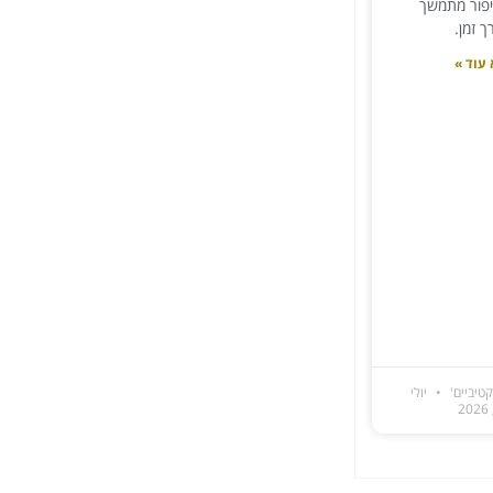
יפור מתמשך
ך זמן.
עוד »
טיביים'
יולי