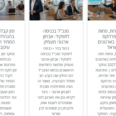
רות, פחות
מנכ"ל בכניסה
זמן קבל
פרדוקס
לתפקיד: אבחון
בהנהלה 
בארגונים
ארגוני מעמיק
המחיר ה
ראל
עיכוב 
ניהול בכיר • כניסה
, פחות רווח:
לתפקיד מנכ"ל בכניסה
מחקר זמן
יחה בארגונים
לתפקיד: אבחון ארגוני
הנהלות 
בישראל – 2027 מחקר
מעמיק שלושת החודשים
פתרונות אפ
ים | פתרונות
הראשונים בכיסא המנכ"ל
זמן לוקח ל
יותר מכירות,
הם החלון שבו נקבע רוב
לקבל הח
ח: פרדוקס
מסלול הקדנציה. מאמר זה
המחיר של ע
בארגונים
מציג מתודולוגיה מובנית
מסגרת מחק
נסות יכולות
לאבחון ארגוני – כיצד
הזמן שעובר
מן שהרווח
לקרוא נכון את הארגון לפני
ועד החלטה, 
זומן נתקע
שממהרים לשנות אותו,
תוצאה 
התפעולית
ולהבחין בין תסמינים לבין
משפחתיי
צה. המחקר
שורשי
עמותות, רש