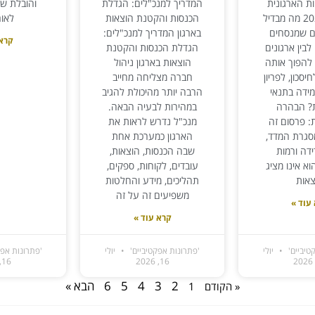
ת הארגונית
המדריך למנכ"לים: הגדלת
והובלת ש
בישראל 2026 מה מבדיל
הכנסות והקטנת הוצאות
לאור
ים שמנסחים
בארגון המדריך למנכ"לים:
קרא 
בין ארגונים
הגדלת הכנסות והקטנת
להפוך אותה
הוצאות בארגון ניהול
יסכון, לפריון
חברה מצליחה מחייב
מידה בתנאי
הרבה יותר מהיכולת להגיב
ת? הבהרה
במהירות לבעיה הבאה.
ת: פרסום זה
מנכ"ל נדרש לראות את
סגרת המדד,
הארגון כמערכת אחת
ידה ורמות
שבה הכנסות, הוצאות,
א אינו מציג
עובדים, לקוחות, ספקים,
צאות
תהליכים, מידע והחלטות
משפיעים זה על זה
עוד »
קרא עוד »
טיביים'
יולי
'פתרונות אפקטיביים'
יולי
'פתרונות אפק
16, 2026
16, 2026
2
3
4
5
6
הבא »
« הקודם
1