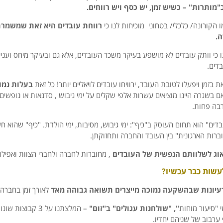
ותרות" – כשיש זמן, יש כסף ויש רווחים.
הקורונה/ כלכלי/ בטחוני מוכיחות לנו כי
רווחת עובדים היא זאת שמשמרת
ה.
 כי וותק עובדים לא מושפע בעיקר משכר העובדים, אלא גם ובעיקר מיחס ועניי
דים.
ת בזמן ויפעלו לטובת העובד, ירוויחו עובדים לויאליים יותר! כל זאת
בעלות נמו
אם בשגרה היינו מוציאים עשרות אלפי שקלים על ימי גיבוש , סדנאות או נופשים 
בה פחות.
דים" הוא תחום העוסק ב"כיף": ימי גיבוש, מסיבות, ימי הולדת. "כיף" שהוא חש
ברות הארגונית" בין העובד והחברה ותחזוקתן.
אוג לשלוותם הנפשית של העובדים
, מחוברות לחברה ולחברי הצוות ואפיל
עשות כבר עכשיו?
רעיונות שבהשקעה נמוכה מייצרים תשואה גבוהה מאד
לאורך זמן בחברה 
י "סיעור מוחות
", "שולחנות עגולים" ב"זום"
– המלצתנו על 3 קבוצ
 ערבוב של שניהם יחדיו.