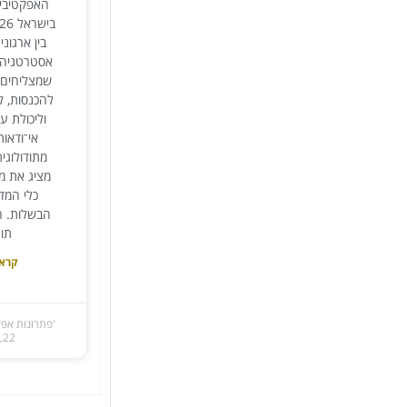
האפקטיביו
בין ארגונ
אסטרטגיה ל
שמצליחים 
להכנסות, לח
וליכולת ע
אי־ודאו
מתודולוגי
מציג את מ
כלי המד
הבשלות. הו
תו
קרא 
'פתרונות אפק
22, 2026