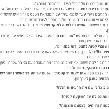
חת
שניתן לפנות אליה בכל בעיה – "המבוגר האחראי".
עובדים בירוקרטיה
והנגישו להם במקסימום את הדרך למילוי טפסים מול מש
ו ממליצים לייעד עובד שימלא ביחד עם העובד את הטפסים ויהיה איש הקשר ל
קיימת אי וודאות גדולה ועזרה שלכם תחסוך לעובד טרטור מיותר.
בד ובני משפחתו
אפשרות לפניה למוקד פסיכולוגי.
כיום ישנם ארגוני "חינם"
.
ע אחת לתקופה
מפגש "זום" חברתי
בשעות הערב ואף להפתיע עם סדנא כמו
ת בית או כל אומן אחר.
שוברי קניות להצטיידות במזון
וכו'.
יזיה
Netflix
– כן, כן. רעיון יצירתי שיקנה את עולמכם בקרב העובדים. הם לא
חברים ולסביבה.
 החיבור לבית חשוב ואף חשוב לנו לחבר את העובדים עם בני המשפחה , ניתן
ה כמו טאקי , מונופול
וכו'.
ה אין לנו ספק
שהנגיעות ה"קטנות" ישפיעו על העובד כאשר נחזור לש
תרוויח בענק
לאורך זמן.
ם כיצד ליישם את הרעיונות הללו?
ואה כפולה על השקעה קטנה?
כנסות ורווחים ולצמצם הוצאות?