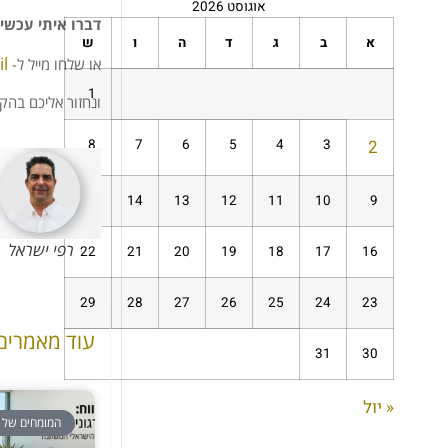
אוגוסט 2026
דברו איתי עכשי
א
ב
ג
ד
ה
ו
ש
il
או שלחו מייל ל-
1
ונחזור אליכם בה
8
7
6
5
4
3
2
15
14
13
12
11
10
9
רפי ישראל
22
21
20
19
18
17
16
29
28
27
26
25
24
23
עוד מאמרים
31
30
« יול
המומחים של 