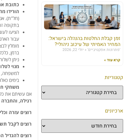
כתובת א
הורידו מה
(חל"ת). אנ
בתקופה זו 
הציעו לעו
זמן קבלת החלטות בהנהלה בישראל:
עבור הארגון
המחיר האמיתי של עיכוב ניהולי?
מומלץ לבצ
'פתרונות אפקטיביים'
יולי 22, 2026
ברמן, כלכל
ניתן לשלוח
קרא עוד »
מנוי לטלוו
למשפחה, ל
קטגוריות
בימים כאלה
משחקי חבר
אם עשיתם את כל ז
רגילה, והחברה 
ארכיונים
רוצים עזרה וכלי
רוצים לקבל תש
רוצים להגדיל ה