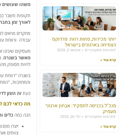
משהו שעושים כ"מ
תקופות משבר כמו 
לאורך זמן בחבר
מחקרים מראים לנו
יותר מכירות, פחות רווח: פרדוקס
עבודה ורווחת עוב
הצמיחה בארגונים בישראל
'פתרונות אפקטיביים'
אוגוסט 2, 2026
מעסיקים שיבינו זא
מאשר בשגרה
. 
קרא עוד »
להיות מסופק מהר
בשגרה "רווחת עוב
והמחויבות, "המחו
כעת
זה הזמן לד
מה כדאי לכם ל
מנכ"ל בכניסה לתפקיד: אבחון ארגוני
מעמיק
הנה כמה
כלים ו
'פתרונות אפקטיביים'
יולי 26, 2026
ייצרו מפגש
קרא עוד »
צוותים ואף