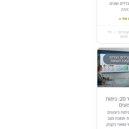
גדלים שונים.
הרה
עוד »
טיביים'
יולי
כ"לים: הגדלת
קטנת הוצאות
מאמר מס' 20: ניתוח
ועים
יתוח ביצועים
ית תמונת מצב
י צווארי בקבוק