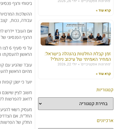
'פתרונות אפקטיביים'
יולי 26, 2026
ביטוחי ורצף פנסיוני.
קרא עוד »
ההשלכות המרכזיות 
עבודה, נכות, קצבת 
אם העובד יידרש ל
הרצף הפנסיוני של 
על פי 
זמן קבלת החלטות בהנהלה בישראל:
הראשון להעסקתו וזאת כל ע
המחיר האמיתי של עיכוב ניהולי?
'פתרונות אפקטיביים'
יולי 22, 2026
מהיום הראשון להעס
קרא עוד »
יוער כי ישנן קופות רבות בהן נק
קטגוריות
חשוב לציין שישנם 
לדאוג להפרשות לקו
מעסיק רשאי להגיע
החל"ת. אם הצדדים 
ארכיונים
החלק של הפרשות 