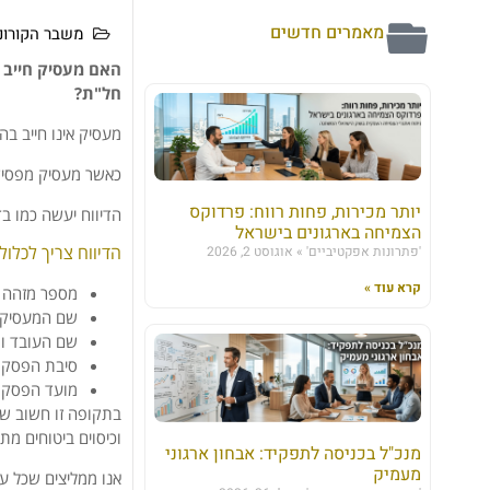
מאמרים חדשים
משבר הקורונ
האם מעסיק חייב 
חל"ת?
מעסיק אינו חייב ב
כאשר מעסיק מפסיק 
יותר מכירות, פחות רווח: פרדוקס
הדיווח יעשה כמו בד
הצמיחה בארגונים בישראל
הדיווח צריך לכלו
'פתרונות אפקטיביים'
אוגוסט 2, 2026
קרא עוד »
מספר מזהה 
שם המעסיק 
שם העובד ומ
סיבת הפסקת
מועד הפסקת
בתקופה זו חשוב שה
וכיסוים ביטוחים מת
מנכ"ל בכניסה לתפקיד: אבחון ארגוני
מעמיק
אנו ממליצים שכל ע