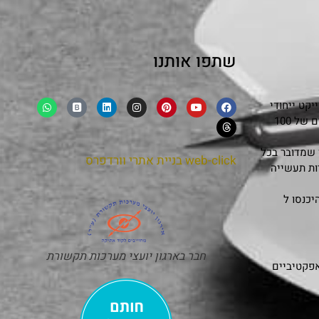
שתפו אותנו
קט ייחודי
שמפגיש בצורה אותנטית ובלתי אמצעית את סיפורם של 100
 שמדובר בכל
web-click
בניית אתרי וורדפרס
ות תעשייה
כנסו ל
חבר בארגון יועצי מערכות תקשורת
אפקטיביים