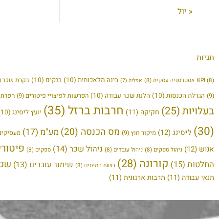
« יול
תגיות
בינה מלאכותית
(10)
בנקים
(10)
בקרת שכר
(9)
(8)
KPI
אסטרטגיה עסקית
(8)
אפליה
(7)
הגדלת הכנסות
(10)
הלנת שכר עבודה
(10)
(9)
הפרשות לפיצויי פיטורים
(9)
הפרת ז
חרבות ברזל
(35)
בעלויות
(25)
חקיקה
(11)
יועץ ליסינג
(10)
(30)
מס הכנסה
(20)
מע"מ
(17)
ליסינג
(12)
מיקור חוץ
(9)
מעסיקים
פיטורי
ניהול שכר
(14)
אנוש
(12)
ניהול ספקים
(8)
ניהול עובדים
(8)
ספקים
(8)
קורונה
(28)
שכר
החלטות
(15)
שימור עובדים
(13)
רשות המיסים
(8)
תנאי עבודה
(11)
תרבות ארגונית
(11)