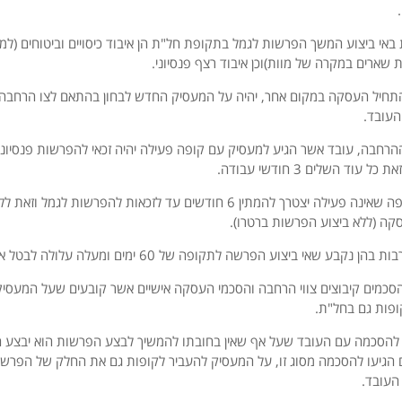
באי ביצוע המשך הפרשות לגמל בתקופת חל"ת הן איבוד כיסויים וביטוחים (למש
שארים במקרה של מוות)וכן איבוד רצף פנסיוני.
התחיל העסקה במקום אחר, יהיה על המעסיק החדש לבחון בהתאם לצו הרחבה 
העובד.
סעיף 6 לצו ההרחבה, עובד אשר הגיע למעסיק עם קופה פעילה יהיה זכאי להפרשות פנסיו
וד השלים 3 חודשי עבודה.
עובד שהגיע עם קופה שאינה פעילה יצטרך להמתין 6 חודשים עד לזכאות להפרשו
קה (ללא ביצוע הפרשות ברטרו).
בע שאי ביצוע הפרשה לתקופה של 60 ימים ומעלה עלולה לבטל את הכיסוי הביטוחי.
הסכמים קיבוצים צווי הרחבה והסכמי העסקה אישיים אשר קובעים שעל המעסי
פות גם בחל"ת.
 להסכמה עם העובד שעל אף שאין בחובתו להמשיך לבצע הפרשות הוא יבצע
הגיעו להסכמה מסוג זו, על המעסיק להעביר לקופות גם את החלק של הפרש
העובד.