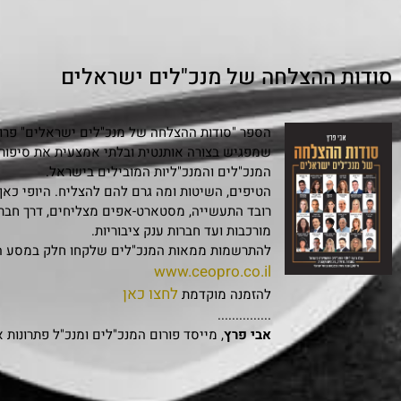
סודות ההצלחה של מנכ"לים ישראלים
הספר "סודות ההצלחה של מנכ"לים ישראלים" פרויי
המנכ"לים והמנכ"ליות המובילים בישראל.
הטיפים, השיטות ומה גרם להם להצליח. היופי כאן
רובד התעשייה, מסטארט-אפים מצליחים, דרך חבר
מורכבות ועד חברות ענק ציבוריות.
להתרשמות ממאות המנכ"לים שלקחו חלק במסע הי
www.ceopro.co.il
לחצו כאן
להזמנה מוקדמת
...............
אבי פרץ
, מייסד פורום המנכ"לים ומנכ"ל פתרונות 