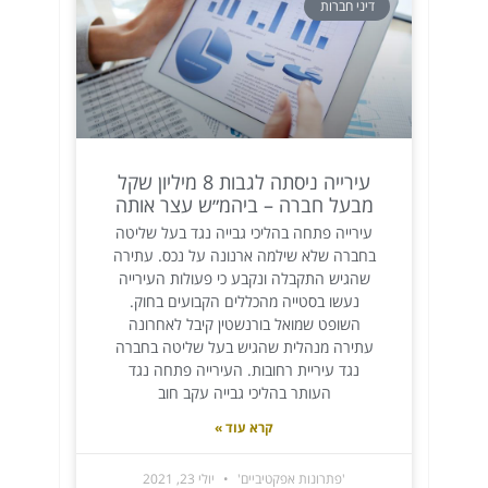
דיני חברות
עירייה ניסתה לגבות 8 מיליון שקל
מבעל חברה – ביהמ״ש עצר אותה
עירייה פתחה בהליכי גבייה נגד בעל שליטה
בחברה שלא שילמה ארנונה על נכס. עתירה
שהגיש התקבלה ונקבע כי פעולות העירייה
נעשו בסטייה מהכללים הקבועים בחוק.
השופט שמואל בורנשטין קיבל לאחרונה
עתירה מנהלית שהגיש בעל שליטה בחברה
נגד עיריית רחובות. העירייה פתחה נגד
העותר בהליכי גבייה עקב חוב
קרא עוד »
'פתרונות אפקטיביים'
יולי 23, 2021