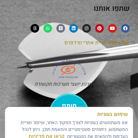
שתפו אותנו
web-click
בניית אתרי וורדפרס
חבר בארגון יועצי מערכות תקשורת
שימוש בעוגיות
אנו משתמשים בעוגיות לצורך תפקוד האתר, שיפור חוויית
המשתמש, ניתוחים סטטיסטיים והתאמת תוכן. ניתן לנהל
קראו את מדיניות
העדפות ולהתאים את הקטגוריות.
חותם האמינות של דן אנד ברדסטריט