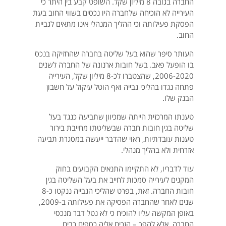
החברה בגובה 8 מיליון שקל. השופט קבע בין היתר כי
העירייה לא הוכיחה שלחברה היו נכסים בשווי החוב בעת
הפסקת פעילותה וכי ההליך המנהלי אינו מתאים לגביית
החוב.
העותר סיפר שהוא בעל שליטה בחברה שהחזיקה בנכס
בו הופעל פאב. בשל חובות ארנונה של החברה לשנים
2006-2020, שהצטברו לכ-8 מיליון שקל, העירייה
פתחה נגדו בהליכי גבייה ואף הוטל עיקול על חשבון
הבנק שלו.
טענתו המרכזית הייתה שמכיוון שתביעה כנגד בעל
שליטה בגין חובות חברה שבשליטתו מחייבת בירור
טענות עובדתיות, ראוי שהדבר ייעשה במסגרת תביעה
אזרחית ולא בהליך מנהלי.
עוד לדבריו, לא התקיימו התנאים הקבועים בחוק
המקנים לעירייה סמכות לחייב את בעל השליטה בגין
חובות החברה. זאת, בפרט שהליכי הגבייה ננקטו כ-8
שנים לאחר שהחברה הפסיקה את פעילותה ב-2009,
באופן המקשה עליו להוכיח כי לא נטל דבר מנכסי
החברה, אלא להפך – הזרים אליה כספים רבים.