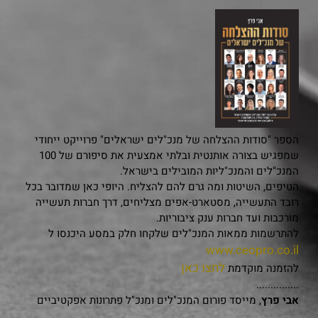
הספר "סודות ההצלחה של מנכ"לים ישראלים" פרוייקט ייחודי
שמפגיש בצורה אותנטית ובלתי אמצעית את סיפורם של 100
המנכ"לים והמנכ"ליות המובילים בישראל.
הטיפים, השיטות ומה גרם להם להצליח. היופי כאן שמדובר בכל
רובד התעשייה, מסטארט-אפים מצליחים, דרך חברות תעשייה
מורכבות ועד חברות ענק ציבוריות.
להתרשמות ממאות המנכ"לים שלקחו חלק במסע היכנסו ל
www.ceopro.co.il
לחצו כאן
להזמנה מוקדמת
...............
אבי פרץ
, מייסד פורום המנכ"לים ומנכ"ל פתרונות אפקטיביים