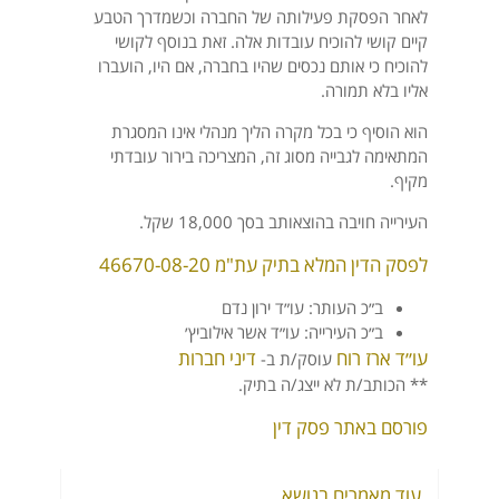
לאחר הפסקת פעילותה של החברה וכשמדרך הטבע
קיים קושי להוכיח עובדות אלה. זאת בנוסף לקושי
להוכיח כי אותם נכסים שהיו בחברה, אם היו, הועברו
אליו בלא תמורה.
הוא הוסיף כי בכל מקרה הליך מנהלי אינו המסגרת
המתאימה לגבייה מסוג זה, המצריכה בירור עובדתי
מקיף.
העירייה חויבה בהוצאותב בסך 18,000 שקל.
לפסק הדין המלא בתיק עת"מ 46670-08-20
ב״כ העותר: עו״ד ירון נדם
ב״כ העירייה: עו״ד אשר אילוביץ׳
עו״ד ארז רוח
דיני חברות
עוסק/ת ב-
** הכותב/ת לא ייצג/ה בתיק.
פורסם באתר פסק דין
עוד מאמרים בנושא...