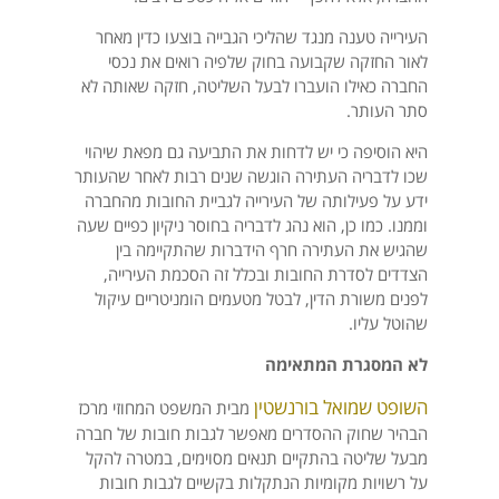
העירייה טענה מנגד שהליכי הגבייה בוצעו כדין מאחר
לאור החזקה שקבועה בחוק שלפיה רואים את נכסי
החברה כאילו הועברו לבעל השליטה, חזקה שאותה לא
סתר העותר.
היא הוסיפה כי יש לדחות את התביעה גם מפאת שיהוי
שכו לדבריה העתירה הוגשה שנים רבות לאחר שהעותר
ידע על פעילותה של העירייה לגביית החובות מהחברה
וממנו. כמו כן, הוא נהג לדבריה בחוסר ניקיון כפיים שעה
שהגיש את העתירה חרף הידברות שהתקיימה בין
הצדדים לסדרת החובות ובכלל זה הסכמת העירייה,
לפנים משורת הדין, לבטל מטעמים הומניטריים עיקול
שהוטל עליו.
לא המסגרת המתאימה
השופט שמואל בורנשטין
מבית המשפט המחוזי מרכז
הבהיר שחוק ההסדרים מאפשר לגבות חובות של חברה
מבעל שליטה בהתקיים תנאים מסוימים, במטרה להקל
על רשויות מקומיות הנתקלות בקשיים לגבות חובות