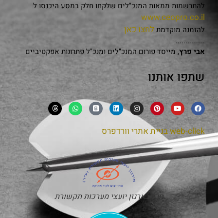
להתרשמות ממאות המנכ"לים שלקחו חלק במסע היכנסו ל
www.ceopro.co.il
לחצו כאן
להזמנה מוקדמת
...............
אבי פרץ
, מייסד פורום המנכ"לים ומנכ"ל פתרונות אפקטיביים
שתפו אותנו
web-click
בניית אתרי וורדפרס
חבר בארגון יועצי מערכות תקשורת