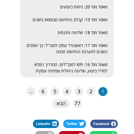
מאמר מס' 20: ניתוח ביצועים
מאמר מס' 19: קבלת החלטות מבוססת נתונים
מאמר מס' 18: שליטה פיננסית
מאמר מס' 17: דאשבורד עסקי למנכ"ל: כך הופכים
נתונים למערכת החלטות חכמה
מאמר מס' 16: KPI למנכ"לים: המדריך המלא
למדדי ביצוע, שליטה ניהולית וצמיחה עסקית
6
5
4
3
2
…
1
77
הבא
LinkedIn
Twitter
Facebook