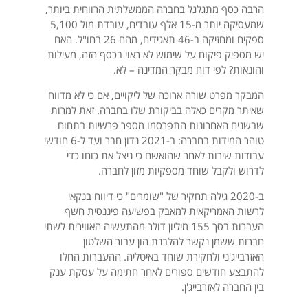
הרבה כסף מתגלגל בחברה הממשלתית הרווחית ביותר,
שמעסיקה יותר מ-15 אלף עובדים, עובדת מול 5,100
ספקים ומחזיקה ב-46 תאגידים, מהם 26 בחו"ל. האם
יש מספיק פיקוח על שימוש לא ראוי בכסף הזה, מעילות
והונאות? לפי דוח מבקר המדינה – לא.
המבקר מפרט שורה ארוכה של ליקויים, אם כי לא מדווח
שאיתר מקרים כאלה בביקורת שלו בחברה. זאת למרות
שבשנים האחרונות התפרסמו מספר פרשיות בתחום
טוהר המידות בחברה: ב-2021 נדון חבר ועד ל-6 חודשי
עבודות שירות לאחר שהואשם כי ניצל את כוחו כדי
לדרוש ולקבל שוחד מספקיות מזון לחברה.
ב-2020 גילה תחקיר של "שומרים" כי דיווח בנקאי
לרשות האמריקאית למאבק בפשיעה פיננסית חשף
העברות בסך 155 מיליון דולר מהתעשיה האווירית לשתי
חברות ששמן נקשר להלבנת הון עבור השלטון
האזרבייג'ני ולחקירת שוחד באיטליה. ההעברות החלו
להתבצע חודשים ספורים לאחר חתימה על עסקת ענק
בין החברה לאזרבייג'ן.