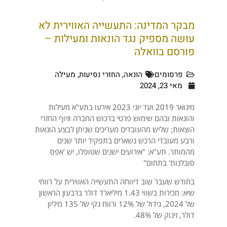
מבקר המדינה: התעשייה האווירית לא
עושה מספיק נגד הונאות ומעילות –
פורסם בוואלה
פרסומים
הונאה
,
החזרי נסיעות
,
מעילה
מאי 23, 2024
מינואר 2019 ועד יוני 2023 אירעו בתע"א מעילות
והונאות ובהם שימוש פרטי ברכוש החברה וזיוף החזרי
הוצאות; שליש מהעובדים מעריכים שניתן לבצע הונאות
ורבע מעובדי הרכש נשארים בתפקיד יותר שנים
מהמותר. תע"א: "אירועים ישנים שטופלו, יש 'אפס
סובלנות' בתחום"
בחודש שעבר שוב דיווחה התעשייה האווירית על רווחי
שיא: מכירות בשווי 1.43 מיליארד דולר ברבעון הראשון
של 2024, גידול של 12% ורווח נקי של 135 מיליון
דולר, זינוק של 48%.