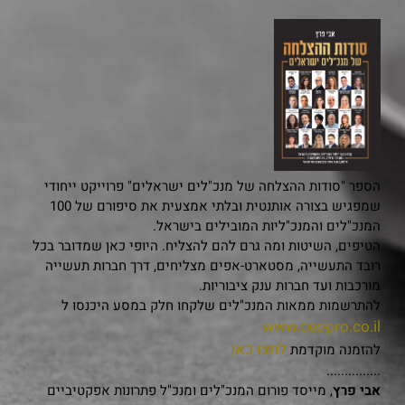
הספר "סודות ההצלחה של מנכ"לים ישראלים" פרוייקט ייחודי
שמפגיש בצורה אותנטית ובלתי אמצעית את סיפורם של 100
המנכ"לים והמנכ"ליות המובילים בישראל.
הטיפים, השיטות ומה גרם להם להצליח. היופי כאן שמדובר בכל
רובד התעשייה, מסטארט-אפים מצליחים, דרך חברות תעשייה
מורכבות ועד חברות ענק ציבוריות.
להתרשמות ממאות המנכ"לים שלקחו חלק במסע היכנסו ל
www.ceopro.co.il
לחצו כאן
להזמנה מוקדמת
...............
אבי פרץ
, מייסד פורום המנכ"לים ומנכ"ל פתרונות אפקטיביים