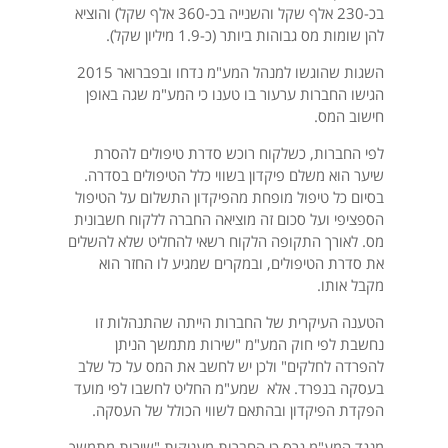
בכ-230 אלף שקל והשנייה בכ-360 אלף שקל) והוציא
להן שומות מס גבוהות ביותר (כ-1.9 מיליון שקל).
השגות שהוגשו למנהל המע"מ נדחו ובפברואר 2015
הגישו החברות ערעור בו טענו כי המע"מ שגה באופן
חישוב המס.
לפי החברות, כשלקוח רוכש סדרת טיפולים להסרת
שיער הוא משלם פיקדון בשווי כלל הטיפולים בסדרה.
בסיום כל טיפול מופחת מהפיקדון התשלום על הטיפול
הספציפי ועל סכום זה מוציאה החברה ללקוח חשבונית
מס. לאורך התקופה הלקוח רשאי להחליט שלא להשלים
את סדרת הטיפולים, ובמקרים שמגיע לו החזר הוא
מקבל אותו.
הטענה העיקרית של החברות הייתה שהתנהלות זו
נחשבת לפי חוק המע"מ "שירות מתמשך הניתן
להפרדה לחלקים" ולכן יש לחשב את המס על כל שלב
בעסקה בנפרד. אלא שמע"מ החליט לחשבו לפי מועד
הפקדת הפיקדון ובהתאם לשווי הכולל של העסקה.
מנגד המע"מ גרס כי החברות מעניקות "שירות מתמשך