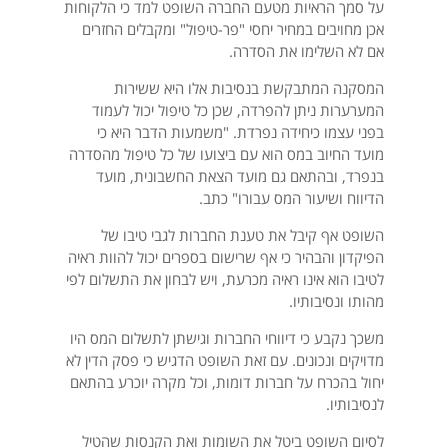
על סמך הראיות מטעם החברה השופט למד כי הלקוחות
אכן מחויבים במחיר יחסי "פר-טיפול" ומקבלים החזרים
אם לא השלימו את הסדרה.
המסקנה המתבקשת בנסיבות אלו היא ששירות
המערערות ניתן להפרדה, שכן כל טיפול יכול לעמוד
בפני עצמו כיחידה נפרדת. "משמעות הדבר היא כי
מועד החיוב במס הוא עם ביצועו של כל טיפול מהסדרה
בנפרד, ובהתאם גם מועד הצאת החשבונית, מועד
הדיווח ושיעור המס עבורו" כתב.
השופט אף קיבל את טענת החברות לגבי טיבו של
הפיקדון והבהיר כי אף שרישום בספרים יכול להוות ראיה
לטיבו הוא אינו ראיה מכרעת, ויש לבחון את התשלום לפי
מהותו ונסיבותיו.
משכך נקבע כי דיווחי החברות וגישתן לתשלום המס היו
מדויקים ונכונים. עם זאת השופט הדגיש כי פסק הדין לא
יחול בהכרח על חברות דומות, וכל מקרה יוכרע בהתאם
לנסיבותיו.
לסיום השופט ביטל את השומות ואת הקנסות שהטיל