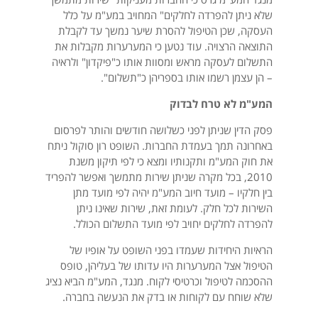
שלא ניתן להפרדה לחלקים" המחויב במע"מ על כלל
העסקה, שכן הטיפול להסרת שיער נמשך עד לקבלת
התוצאה הרצויה. עוד נטען כי המערערות מקבלות את
התשלום לעסקה מראש ומסוות אותו כ"פיקדון" ולראיה
– הן עצמן רשמו אותו בספריהן כ"תשלום".
המע"מ לא טרח לבדוק
פסק הדין שניתן לפני כשלושה חודשים והותר לפרסום
באחרונה תמך בעמדת החברות. השופט רון סוקול ניתח
את חוק המע"מ ותקנותיו ומצא כי לפי תיקון משנת
2010, בכל מקרה שניתן שירות מתמשך ואפשר להפריד
בין חלקיו – מועד חיוב המע"מ יהיה לפי מועד מתן
השירות לכל חלק. לעומת זאת, שירות שאינו ניתן
להפרדה לחלקים יחויב לפי מועד התשלום הכולל.
הראיות היחידות שעמדו בפני השופט על אופיו של
הטיפול אצל המערערות היו עדותו של בעליהן, טופס
ההסכמה לטיפול וכרטיסי לקוח. מנגד, המע"מ הביא נציג
שלא שוחח עם לקוחות או בדק את הנעשה בחברה.