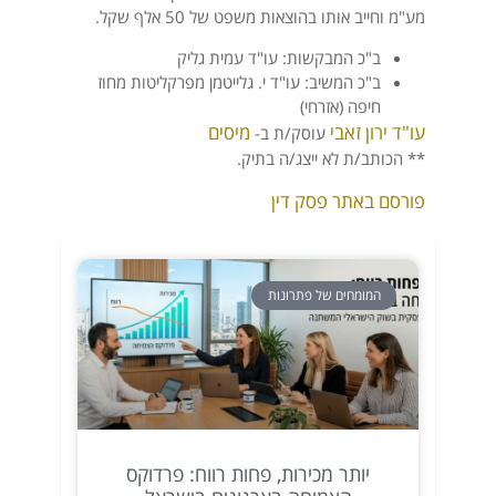
מע"מ וחייב אותו בהוצאות משפט של 50 אלף שקל.
ב"כ המבקשות: עו"ד עמית גליק
ב"כ המשיב: עו"ד י. גלייטמן מפרקליטות מחוז
חיפה (אזרחי)
עו"ד ירון זאבי
מיסים
עוסק/ת ב-
** הכותב/ת לא ייצג/ה בתיק.
פורסם באתר פסק דין
המומחים של פתרונות
יותר מכירות, פחות רווח: פרדוקס