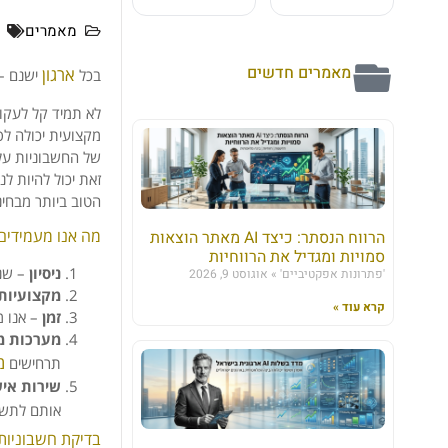
מאמרים
ח
מאמרים חדשים
ארגון
בכל
ישנם – 
לא תמיד קל לעקו
מקצועית יכולה לס
של החשבוניות על 
זאת יכול להיות ל
הטוב ביותר מבחינ
מה אנו מעמידים
הרווח הנסתר: כיצד AI מאתר הוצאות
סמויות ומגדיל את הרווחיות
ניסיון
– שני
'פתרונות אפקטיביים'
אוגוסט 9, 2026
מקצועיות
קרא עוד »
זמן
– אנו מ
מערכות מ
מ
תרחישים
שירות אי
אותם לתשל
בדיקת חשבוניות 