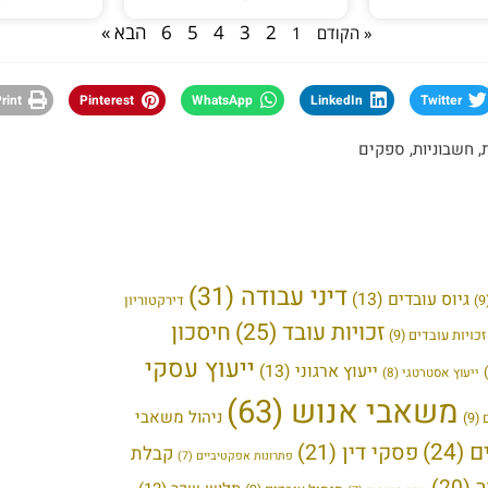
2
3
4
5
6
הבא »
« הקודם
1
rint
Pinterest
WhatsApp
LinkedIn
Twitter
,
חשבוניות
,
ספקים
דיני עבודה
(31)
גיוס עובדים
(13)
דירקטוריון
זכויות עובד
(25)
חיסכון
כויות עובדים
(9)
ייעוץ עסקי
ייעוץ ארגוני
(13)
ייעוץ אסטרטגי
(8)
משאבי אנוש
(63)
ניהול משאבי
(9)
ם
(24)
פסקי דין
(21)
קבלת
פתרונות אפקטיביים
(7)
(20)