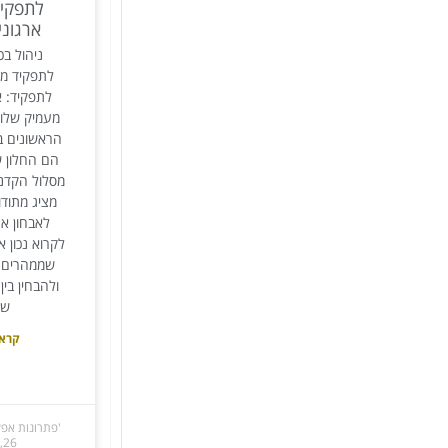
לתפקיד
ארגוני
ניהול בכ
לתפקיד מנ
לתפקיד: א
מעמיק שלו
הראשונים ב
הם החלון ש
מסלול הקדנ
מציג מתודו
לאבחון אר
לקרוא נכון א
שממהרים ל
ולהבחין בין
שו
קרא 
'פתרונות אפק
26, 2026