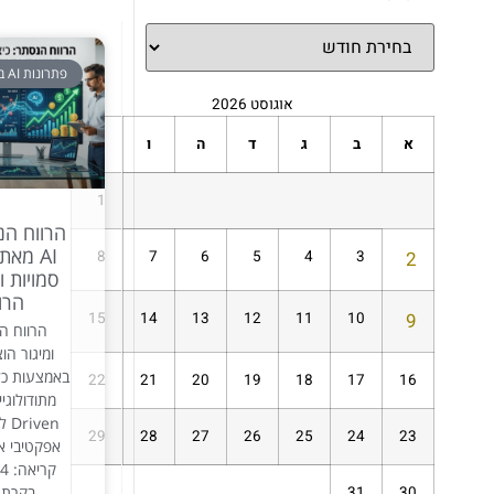
פתרונות AI בינה מלאכותית
אוגוסט 2026
א
ב
ג
ד
ה
ו
ש
1
הרווח הנ
AI מא
8
7
6
5
4
3
2
סמויות ו
הרוו
15
14
13
12
11
10
9
הרווח הנ
ומיגור הו
22
21
20
19
18
17
16
ven
29
28
27
26
25
24
23
בקרת ע
31
30