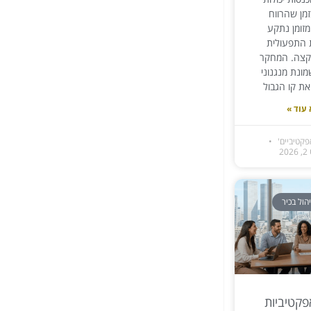
מן שהרווח
זומן נתקע
 התפעולית
קצה. המחקר
ונת מנגנוני
ת קו הגבול
עוד »
פקטיביים'
2
הול בכיר
קטיביות