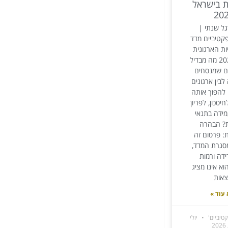
ת בישראל
20
ל שנתי |
קטיביים מדד
ת הארגונית
בישראל 2026 מה מבדיל
ים שמנסחים
בין ארגונים
להפוך אותה
יסכון, לפריון
מידה בתנאי
ת? הבהרה
ת: פרסום זה
סגרת המדד,
ידה ורמות
א אינו מציג
צאות
עוד »
טיביים'
יולי