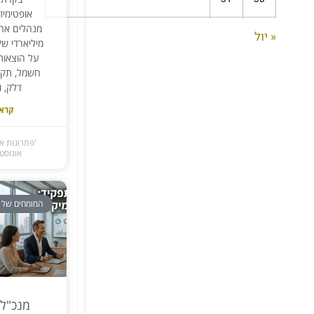
אופטימיז
מנהלים ארג
« יול
מיליארדי ש
על הוצאות
חשמל, תקשו
דלק, ו
קרא 
'פתרונות א
אוגוסט 9, 026
המומחים של 
מנכ"ל 