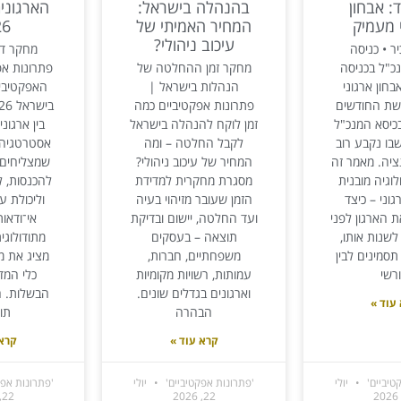
: אבחון
בהנהלה בישראל:
הארגוני
 מעמיק
המחיר האמיתי של
26
עיכוב ניהולי?
יר • כניסה
מחקר דג
כ"ל בכניסה
מחקר זמן ההחלטה של
פתרונות אפ
בחון ארגוני
הנהלות בישראל |
האפקטיביו
שת החודשים
פתרונות אפקטיביים כמה
כיסא המנכ"ל
זמן לוקח להנהלה בישראל
בין ארגונ
בו נקבע רוב
לקבל החלטה – ומה
אסטרטגיה ל
ציה. מאמר זה
המחיר של עיכוב ניהולי?
שמצליחים 
לוגיה מובנית
מסגרת מחקרית למדידת
להכנסות, לח
גוני – כיצד
הזמן שעובר מזיהוי בעיה
וליכולת ע
ת הארגון לפני
ועד החלטה, יישום ובדיקת
אי־ודאו
שנות אותו,
תוצאה – בעסקים
מתודולוגי
 תסמינים לבין
משפחתיים, חברות,
מציג את מ
רשי
עמותות, רשויות מקומיות
כלי המד
וארגונים בגדלים שונים.
הבשלות. הו
עוד »
הבהרה
תו
קרא עוד »
קרא 
טיביים'
יולי
'פתרונות אפקטיביים'
יולי
'פתרונות אפק
22, 2026
22, 2026