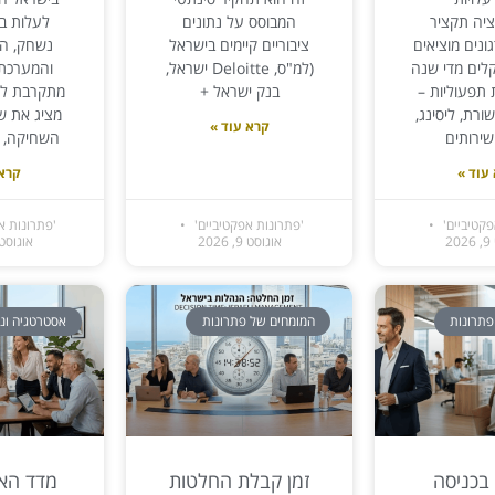
ציה תקציר
המבוסס על נתונים
לעלות בז
ונים מוציאים
ציבוריים קיימים בישראל
נשחק, המ
קלים מדי שנה
(למ"ס, Deloitte ישראל,
והמערכת
 תפעוליות –
בנק ישראל +
מתקרבת ל
רת, ליסינג,
מציג את שמ
קרא עוד »
שירותים
השחיקה, א
עוד »
קרא 
פקטיביים'
'פתרונות אפקטיביים'
'פתרונות א
2
אוגוסט 9, 2026
אוגוסט 2, 026
פתרונות
המומחים של פתרונות
אסטרטגיה וני
בכניסה
זמן קבלת החלטות
מדד האפ