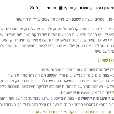
יסכון בעלויות
,
חשבוניות
,
ספקים
ספטמבר 1, 2019
מגוון ספקים, עשרות חשבוניות, מאות תחשיבים ובדיקות חודשיות.
ב אחר כל החשבוניות והקבלות של העסק ולכן הבחירה לבדוק את ספרי החשב
ייע לנו. יש חברות מקצועיות המציעות שירות של בדיקת חשבוניות ספקים. שיר
ידי מערכת ממוחשבת ייעודית באופן יסודי ומקצועי מאוד בהתאם לחוקי המס.
נו נוח יותר לנהל את העסק שלנו ואנחנו יכולים להיות בטוחים יותר שהעסק שלנ
ה חשבונאית.
 לרשותך?
ם של התמחויות מגוונות בתחומי הסחר והשירות.
– צוות מיומן בעל ידע מקצועי מעמיק הקשוב תמידית להתפתחות השוק.
עמידים לרשותך את הזמן והמשאבים הדרושים לביצוע ניתוח מעמיק ויישום מקי
ידע
– מערכות ממוחשבות ייחודיות שפותחו לבדיקת חשבוניות, מערכות בילינג, 
ס
חריים לביצוע אופטימיזציה שוטפת.
שור חשבונית לתשלום
– צוות האנליסטים שלנו יעבור על כל חשבוניות ההוצ
ום בהתאם להסכמי הסחר / הזמנות העבודה והכל בהתאם לנוהלי העבודה וה
ספקים – יתרונות של בדיקה על ידי חברה מקצועית