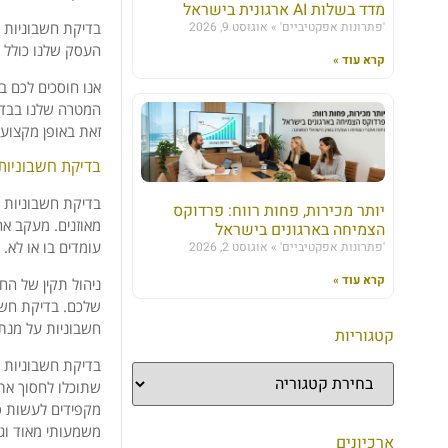
מדד בשלות AI ארגונית בישראל
בדיקת חשבוניות ס
'פתרונות אפקטיביים'
אוגוסט 9, 2026
העסק שלנו כולל נ
קרא עוד »
אנו חוסכים לכם ב
המטרה שלנו בבדי
זאת באופן מקצועי 
בדיקת חשבוניות
בדיקת חשבוניות ס
יותר מכירות, פחות רווח: פרדוקס
מאוזנים. מעקב א
הצמיחה בארגונים בישראל
עומדים בו או לא.
'פתרונות אפקטיביים'
אוגוסט 2, 2026
קרא עוד »
ניהול תקין של הח
שלכם. בדיקת חשב
חשבוניות על מנת 
קטגוריות
בדיקת חשבוניות 
שתוכלו לחסוך את 
מקפידים לעשות סד
משמעותי מאוד וגד
ארכיונים