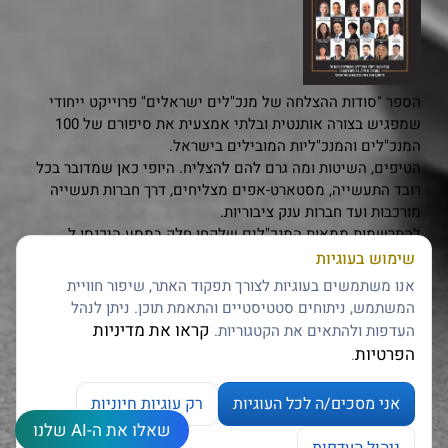
הספר "סודות ההצלחה של מנכ"לים ישראלים" פרוייקט ייחודי
שמפגיש בצורה אותנטית ובלתי אמצעית את סיפורם של 100
המנכ"לים והמנכ"ליות המובילים בישראל.
הטיפים, השיטות ומה גרם להם להצליח. היופי כאן שמדובר בכל
רובד התעשייה, מסטארט-אפים מצליחים, דרך חברות תעשייה
מורכבות ועד חברות ענק ציבוריות.
להתרשמות ממאות המנכ"לים שלקחו חלק במסע היכנסו ל
www.ceopro.co.il
שימוש בעוגיות
לחצו כאן
להזמנה מוקדמת
אנו משתמשים בעוגיות לצורך תפקוד האתר, שיפור חוויית
...............
המשתמש, ניתוחים סטטיסטיים והתאמת תוכן. ניתן לנהל
אבי פרץ
, מייסד פורום המנכ"לים ומנכ"ל פתרונות אפקטיביים
קראו את מדיניות
העדפות ולהתאים את הקטגוריות.
הפרטיות
.
שתפו אותנו
אני מסכים/ה לכל העוגיות
רק עוגיות חיוניות
שאלו את ה-AI שלנו
צרו קשר