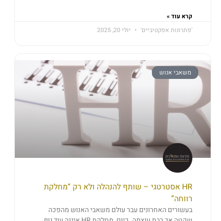
קרא עוד »
'פתרונות אפקטיביים'
יולי 20, 2025
משאבי אנוש
HR אסטרטגי – שותף להנהלה ולא רק “מחלקת
רווחה”
בעשורים האחרונים עבר עולם משאבי האנוש מהפכה
שקטה אך רבת עוצמה. כיום, מחלקת HR איננה עוד גוף