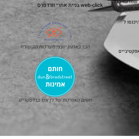
 שמדובר בכל
web-click
בניית אתרי וורדפרס
ות תעשייה
כנסו ל
חבר בארגון יועצי מערכות תקשורת
אפקטיביים
חותם האמינות של דן אנד ברדסטריט