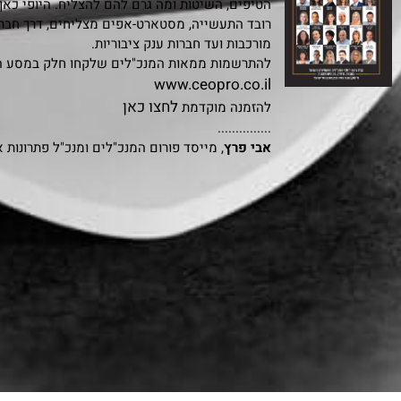
הטיפים, השיטות ומה גרם להם להצליח. היופי כאן
רובד התעשייה, מסטארט-אפים מצליחים, דרך חבר
מורכבות ועד חברות ענק ציבוריות.
להתרשמות ממאות המנכ"לים שלקחו חלק במסע הי
www.ceopro.co.il
לחצו כאן
להזמנה מוקדמת
...............
אבי פרץ
, מייסד פורום המנכ"לים ומנכ"ל פתרונות 