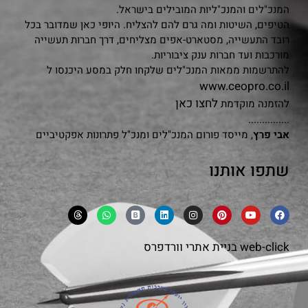
המנכ"לים והמנכ"ליות המובילים בישראל.
הטיפים, השיטות ומה גרם להם להצליח. היופי כאן שמדובר בכל
רובד התעשייה, מסטארט-אפים מצליחים, דרך חברות תעשייה
מורכבות ועד חברות ענק ציבוריות.
להתרשמות ממאות המנכ"לים שלקחו חלק במסע היכנסו ל
www.ceopro.co.il
לחצו כאן
להזמנה מוקדמת
...............
אבי פרץ
, מייסד פורום המנכ"לים ומנכ"ל פתרונות אפקטיביים
שתפו אותנו
web-click
בניית אתרי וורדפרס