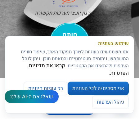
חבר בארגון יועצי מערכות תקשורת
שימוש בעוגיות
אנו משתמשים בעוגיות לצורך תפקוד האתר, שיפור חוויית
המשתמש, ניתוחים סטטיסטיים והתאמת תוכן. ניתן לנהל
קראו את מדיניות
העדפות ולהתאים את הקטגוריות.
חותם האמינות של דן אנד ברדסטריט
הפרטיות
.
אני מסכים/ה לכל העוגיות
רק עוגיות חיוניות
שאלו את ה-AI שלנו
צרו קשר
ניהול העדפות
ניהול העדפות עוגיות
Open chaty