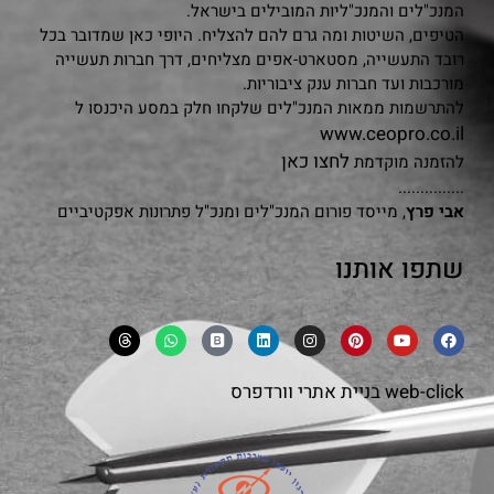
המנכ"לים והמנכ"ליות המובילים בישראל.
הטיפים, השיטות ומה גרם להם להצליח. היופי כאן שמדובר בכל
רובד התעשייה, מסטארט-אפים מצליחים, דרך חברות תעשייה
מורכבות ועד חברות ענק ציבוריות.
להתרשמות ממאות המנכ"לים שלקחו חלק במסע היכנסו ל
www.ceopro.co.il
לחצו כאן
להזמנה מוקדמת
...............
אבי פרץ
, מייסד פורום המנכ"לים ומנכ"ל פתרונות אפקטיביים
שתפו אותנו
web-click
בניית אתרי וורדפרס