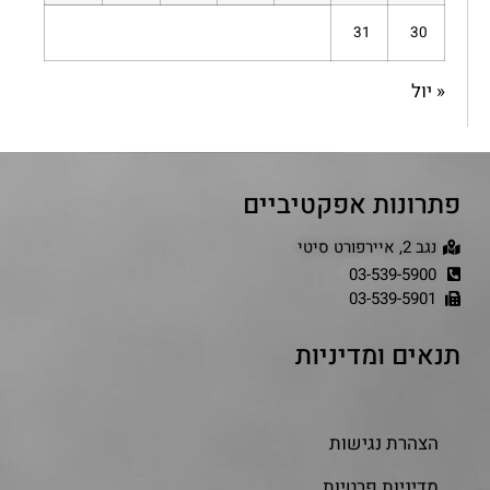
31
30
« יול
פתרונות אפקטיביים
נגב 2, איירפורט סיטי
03-539-5900
03-539-5901
תנאים ומדיניות
הצהרת נגישות
מדיניות פרטיות