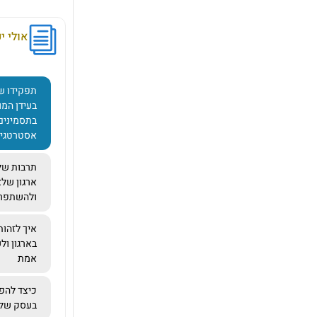
אולי יע
תפקידו של
בעידן המו
בתסמינים
אסטרטגי
תרבות של 
ארגון של
ולהשתפר
איך לזהות
בארגון ול
אמת
כיצד להפח
בעסק של