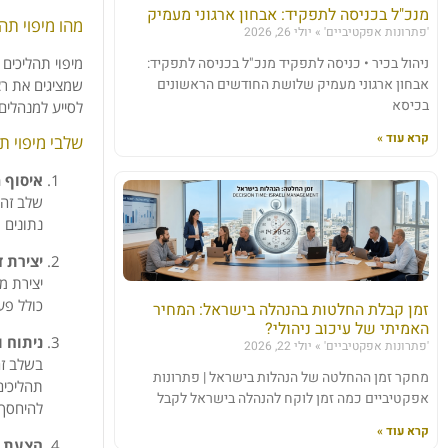
מנכ"ל בכניסה לתפקיד: אבחון ארגוני מעמיק
מהו מיפוי תהל
'פתרונות אפקטיביים'
יולי 26, 2026
ניהול בכיר • כניסה לתפקיד מנכ"ל בכניסה לתפקיד:
מיפוי תהליכים
אבחון ארגוני מעמיק שלושת החודשים הראשונים
שמציגים את רצ
בכיסא
לסייע למנהלים
קרא עוד »
שלבי מיפוי ת
איסוף מ
שלב זה 
נתונים 
יצירת 
יצירת מ
כולל פע
זמן קבלת החלטות בהנהלה בישראל: המחיר
האמיתי של עיכוב ניהולי?
ניתוח ו
'פתרונות אפקטיביים'
יולי 22, 2026
בשלב זה
מחקר זמן ההחלטה של הנהלות בישראל | פתרונות
תהליכים
אפקטיביים כמה זמן לוקח להנהלה בישראל לקבל
להיחסך 
קרא עוד »
הצעת ש