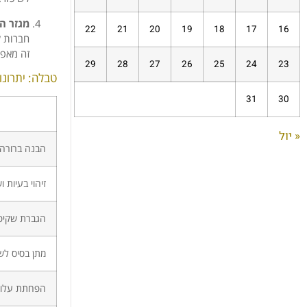
מגזר ה
22
21
20
19
18
17
16
חברות ל
זה מאפש
29
28
27
26
25
24
23
טבלה: יתרונו
31
30
« יול
הבנה ברורה 
זיהוי בעיות 
הגברת שקיפו
מתן בסיס לשי
הפחתת עלויות