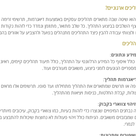
יכים ארגוניים?
 הוא שיטה שבה מתארים תהליכים עסקיים באמצעות דיאגרמות, תרשימי זרימה או 
ף השלבים בביצוע התהליך. כל שלב מתואר, מתוזמן ונמדד כדי לזהות נקודות ל
 ולצוותי עבודה להבין כיצד התהליכים מתנהלים בפועל ולהצביע על אזורים בהם
הליכים
ידע ונתונים
:
כולל איסוף כל המידע הרלוונטי על התהליך, כולל תיעוד תהליכים קיימים, ראיונ
מספריים הנוגעים לזמני ביצוע, משאבים מעורבים ועוד.
דיאגרמות תהליך
:
פה או תרשים שמתארים את התהליך מתחילתו ועד סופו. תרשימים אלו מראים 
ולות, קבלת החלטות, כניסות ויציאות מהתהליך.
זיהוי צווארי בקבוק
:
 נבחנים המיפויים שנוצרו כדי לזהות בעיות, כמו צווארי בקבוק, עיכובים מיותרי
 שמבזבזים משאבים. הניתוח כולל זיהוי פעולות לא נחוצות שיכולות להתבצע בצ
לגמרי.
יפורים ופתרונות
: