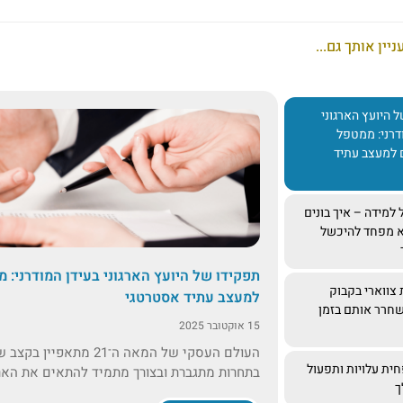
ניין אותך גם...
 היועץ הארגוני
דרני: ממטפל
 למעצב עתיד
למידה – איך בונים
א מפחד להיכשל
תפקידו של היועץ הארגוני בעידן המודרני: 
 צווארי בקבוק
למעצב עתיד אסטרטגי
שחרר אותם בזמן
15 אוקטובר 2025
העולם העסקי של המאה ה־21 מתאפי
ית עלויות ותפעול
בתחרות מתגברת ובצורך מתמיד להתאים את הארגו
ך