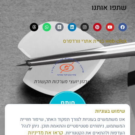
שתפו אותנו
web-click
בניית אתרי וורדפרס
חבר בארגון יועצי מערכות תקשורת
שימוש בעוגיות
אנו משתמשים בעוגיות לצורך תפקוד האתר, שיפור חוויית
המשתמש, ניתוחים סטטיסטיים והתאמת תוכן. ניתן לנהל
קראו את מדיניות
העדפות ולהתאים את הקטגוריות.
חותם האמינות של דן אנד ברדסטריט