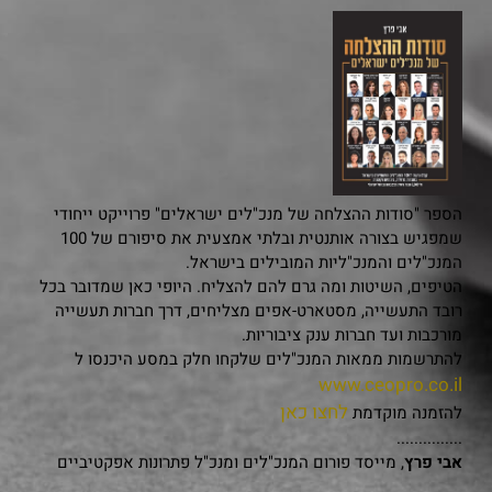
הספר "סודות ההצלחה של מנכ"לים ישראלים" פרוייקט ייחודי
שמפגיש בצורה אותנטית ובלתי אמצעית את סיפורם של 100
המנכ"לים והמנכ"ליות המובילים בישראל.
הטיפים, השיטות ומה גרם להם להצליח. היופי כאן שמדובר בכל
רובד התעשייה, מסטארט-אפים מצליחים, דרך חברות תעשייה
מורכבות ועד חברות ענק ציבוריות.
להתרשמות ממאות המנכ"לים שלקחו חלק במסע היכנסו ל
www.ceopro.co.il
לחצו כאן
להזמנה מוקדמת
...............
אבי פרץ
, מייסד פורום המנכ"לים ומנכ"ל פתרונות אפקטיביים