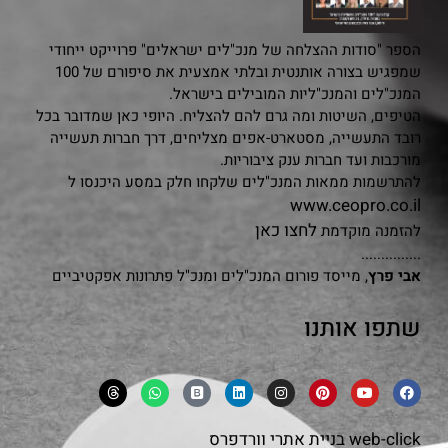
הספר "סודות ההצלחה של מנכ"לים ישראלים" פרוייקט ייחודי
שמפגיש בצורה אותנטית ובלתי אמצעית את סיפורם של 100
המנכ"לים והמנכ"ליות המובילים בישראל.
הטיפים, השיטות ומה גרם להם להצליח. היופי כאן שמדובר בכל
רובד התעשייה, מסטארט-אפים מצליחים, דרך חברות תעשייה
מורכבות ועד חברות ענק ציבוריות.
להתרשמות ממאות המנכ"לים שלקחו חלק במסע היכנסו ל
www.ceopro.co.il
לחצו כאן
להזמנה מוקדמת
...............
אבי פרץ
, מייסד פורום המנכ"לים ומנכ"ל פתרונות אפקטיביים
שתפו אותנו
web-click
בניית אתרי וורדפרס