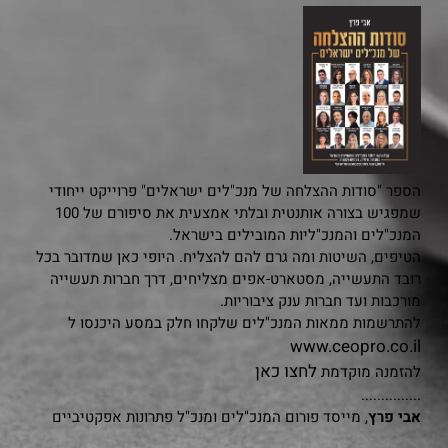
הספר "סודות ההצלחה של מנכ"לים ישראלים" פרוייקט ייחודי
שמפגיש בצורה אותנטית ובלתי אמצעית את סיפורם של 100
המנכ"לים והמנכ"ליות המובילים בישראל.
הטיפים, השיטות ומה גרם להם להצליח. היופי כאן שמדובר בכל
רובד התעשייה, מסטארט-אפים מצליחים, דרך חברות תעשייה
מורכבות ועד חברות ענק ציבוריות.
להתרשמות ממאות המנכ"לים שלקחו חלק במסע היכנסו ל
www.ceopro.co.il
לחצו כאן
להזמנה מוקדמת
...............
אבי פרץ
, מייסד פורום המנכ"לים ומנכ"ל פתרונות אפקטיביים