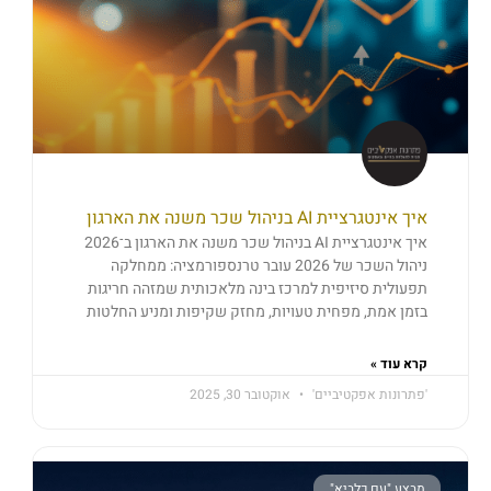
איך אינטגרציית AI בניהול שכר משנה את הארגון
איך אינטגרציית AI בניהול שכר משנה את הארגון ב־2026
ניהול השכר של 2026 עובר טרנספורמציה: ממחלקה
תפעולית סיזיפית למרכז בינה מלאכותית שמזהה חריגות
בזמן אמת, מפחית טעויות, מחזק שקיפות ומניע החלטות
קרא עוד »
'פתרונות אפקטיביים'
אוקטובר 30, 2025
מבצע "עם כלביא"