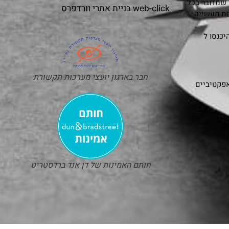
 שמדובר בכל
web-click
בניית אתרי וורדפרס
ות תעשייה
כנסו ל
חבר בארגון יועצי מערכות תקשורת
אפקטיביים
חותם האמינות של דן אנד ברדסטריט