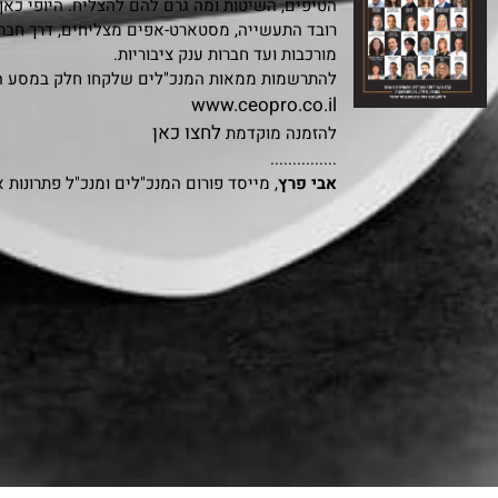
הטיפים, השיטות ומה גרם להם להצליח. היופי כאן
רובד התעשייה, מסטארט-אפים מצליחים, דרך חבר
מורכבות ועד חברות ענק ציבוריות.
להתרשמות ממאות המנכ"לים שלקחו חלק במסע הי
www.ceopro.co.il
לחצו כאן
להזמנה מוקדמת
...............
אבי פרץ
, מייסד פורום המנכ"לים ומנכ"ל פתרונות 