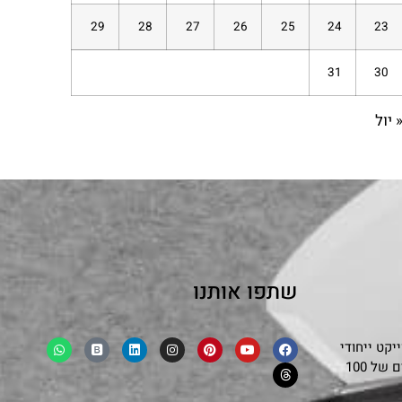
29
28
27
26
25
24
23
31
30
 יול
שתפו אותנו
קט ייחודי
שמפגיש בצורה אותנטית ובלתי אמצעית את סיפורם של 100