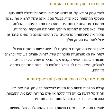
חשיבות הייעוץ והתמיכה העסקית
לנהל עסק זה לא קל. זה דורש מסירות, מומחיות ויכולת לנווט בנוף
העסקי המתפתח ללא הרף. כבעל עסק, אתה עלול למצוא את עצמך
מתמודד עם אתגרים וחסמים המעכבים את הצמיחה וההצלחה
שלך. כאן נכנסים לתמונה הייעוץ והתמיכה העסקית. בחלק זה,
נחקור את היתרונות המדהימים של חיפוש הכוונה מומחים וכיצד זה
יכול לחזק את העסק שלך.
ייעוץ ותמיכה עסקיים מספקים לך גישה לצוות מומחים שיכול
לנתח את האסטרטגיות הנוכחיות שלך, לזהות אזורים לשיפור ולהציע
תובנות חשובות. אנשי מקצוע אלה מביאים שפע של ידע וניסיון
לשולחן, ומאפשרים לך לקבל החלטות מושכלות המניעות צמיחה
ורווחיות.
שפר את קבלת ההחלטות שלך עם ייעוץ מומחה
קבלת החלטות נכונות היא חיונית להצלחת כל עסק. עם זאת, לא
תמיד קל לדעת באיזה דרך ללכת או אילו בחירות יניבו את התוצאות
הטובות ביותר. כאן נכנסות לתמונה עצות מומחים.
יועצים עסקיים בקיאים בשיטות העבודה המומלצות של תעשיות