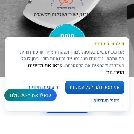
חבר בארגון יועצי מערכות תקשורת
שימוש בעוגיות
אנו משתמשים בעוגיות לצורך תפקוד האתר, שיפור חוויית
המשתמש, ניתוחים סטטיסטיים והתאמת תוכן. ניתן לנהל
קראו את מדיניות
העדפות ולהתאים את הקטגוריות.
חותם האמינות של דן אנד ברדסטריט
הפרטיות
.
אני מסכים/ה לכל העוגיות
רק עוגיות חיוניות
שאלו את ה-AI שלנו
צרו קשר
ניהול העדפות
ניהול העדפות עוגיות
Open chaty