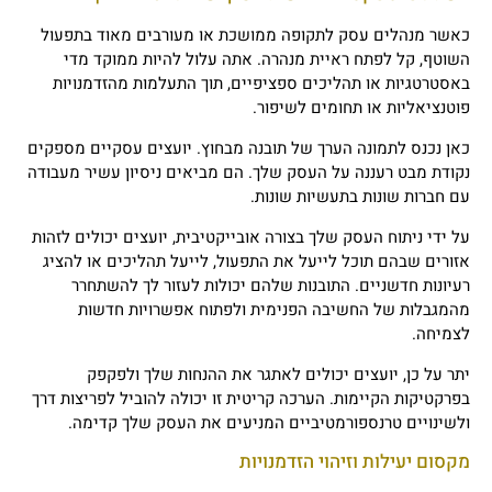
כאשר מנהלים עסק לתקופה ממושכת או מעורבים מאוד בתפעול
השוטף, קל לפתח ראיית מנהרה. אתה עלול להיות ממוקד מדי
באסטרטגיות או תהליכים ספציפיים, תוך התעלמות מהזדמנויות
פוטנציאליות או תחומים לשיפור.
כאן נכנס לתמונה הערך של תובנה מבחוץ. יועצים עסקיים מספקים
נקודת מבט רעננה על העסק שלך. הם מביאים ניסיון עשיר מעבודה
עם חברות שונות בתעשיות שונות.
על ידי ניתוח העסק שלך בצורה אובייקטיבית, יועצים יכולים לזהות
אזורים שבהם תוכל לייעל את התפעול, לייעל תהליכים או להציג
רעיונות חדשניים. התובנות שלהם יכולות לעזור לך להשתחרר
מהמגבלות של החשיבה הפנימית ולפתוח אפשרויות חדשות
לצמיחה.
יתר על כן, יועצים יכולים לאתגר את ההנחות שלך ולפקפק
בפרקטיקות הקיימות. הערכה קריטית זו יכולה להוביל לפריצות דרך
ולשינויים טרנספורמטיביים המניעים את העסק שלך קדימה.
מקסום יעילות וזיהוי הזדמנויות