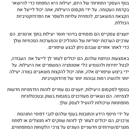
בנוף העסקי התחרותי של היום, יעילות היא המפתח כדי להישאר
בקדמת העקומה. על ידי מקסום היעילות, אתה יכול לייעל את
הקצאת המשאבים, להפחית עלויות ולשפר את הפרודוקטיביות
הכוללת.
יועצים עסקיים הם מומחים בזיהוי חוסר יעילות בתוך ארגונים. הם
עורכים הערכות יסודיות של התהליכים והמערכות הנוכחיות שלך
כדי לאתר אזורים שבהם ניתן לבצע שיפורים.
באמצעות הניתוח שלהם, הם יכולים לעזור לך לייעל את העבודה,
לבטל יתירות ולהטמיע כלי אוטומציה המשפרים את היעילות. על
ידי ביצוע שיפורים אלה, אתה יכול להקצות משאבים בצורה יעילה
יותר ולהשיג רמות גבוהות יותר של פרודוקטיביות.
בנוסף למקסום היעילות, יועצים גם עוזרים לזהות הזדמנויות חדשות
לצמיחה. הם נשארים מעודכנים במגמות בשוק ובטכנולוגיות
מתפתחות שיכולות להועיל לעסק שלך.
על ידי מינוף הידע והתובנות בענף שלהם לגבי דפוסי התנהגות
צרכנים, הם יכולים לעזור לך לזהות שווקים לא מנוצלים או לפתח
מוצרים/שירותים חדשניים העונים על צרכי הלקוחות המתפתחים.