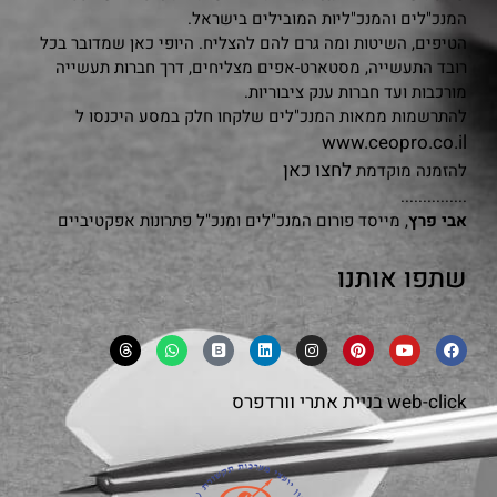
המנכ"לים והמנכ"ליות המובילים בישראל.
הטיפים, השיטות ומה גרם להם להצליח. היופי כאן שמדובר בכל
רובד התעשייה, מסטארט-אפים מצליחים, דרך חברות תעשייה
מורכבות ועד חברות ענק ציבוריות.
להתרשמות ממאות המנכ"לים שלקחו חלק במסע היכנסו ל
www.ceopro.co.il
לחצו כאן
להזמנה מוקדמת
...............
אבי פרץ
, מייסד פורום המנכ"לים ומנכ"ל פתרונות אפקטיביים
שתפו אותנו
web-click
בניית אתרי וורדפרס