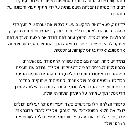
מומחשת בצורה הטובה ביותר באמצעות סיפורי הצלחה. עסקים
רבים חוו צמיחה והצלחה משמעותית על ידי מינוף ייעוץ והכוונה של
מומחים.
לדוגמה, סטארטאפ מתקשה עשוי לבקש את עזרתו של יועץ כדי
לזהות מדוע הם לא זוכים למשיכה בשוק. באמצעות ניתוח מדוקדק
והמלצות אסטרטגיות, היועץ עוזר להם לחדד את הצעת הערך שלהם
ולמקד לקהל ספציפי יותר. כתוצאה מכך, הסטארט-אפ חווה צמיחה
אקספוננציאלית בגיוס לקוחות ובהכנסות.
בתרחיש אחר, חברה מבוססת עשויה להתמודד עם אתגרים
בהסתגלות לטרנספורמציה דיגיטלית. על ידי עבודה עם יועצים
המתמחים באסטרטגיות דיגיטליות, הם מפתחים תוכנית מקיפה
הכוללת אופטימיזציה של אתרים, קמפיינים שיווקיים במדיה
חברתית ושילוב מסחר אלקטרוני. החברה עוברת בהצלחה לעידן
הדיגיטלי תוך שמירה על היתרון התחרותי שלה.
סיפורי הצלחה אלו מדגישים כיצד ייעוץ ותמיכה יעילים יכולים
לנצל את מלוא הפוטנציאל של העסק. על ידי לימוד מדוגמאות
אלה, תוכל לקבל השראה כיצד שירותי ייעוץ יכולים לשנות את
הארגון שלך.