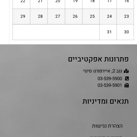
22
21
20
19
18
17
16
29
28
27
26
25
24
23
31
30
« יול
פתרונות אפקטיביים
נגב 2, איירפורט סיטי
03-539-5900
03-539-5901
תנאים ומדיניות
הצהרת נגישות