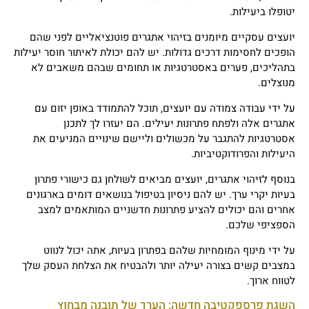
יטופלו ביעילות.
יועצים עסקיים מיומנים בזיהוי אתגרים פוטנציאליים לפני שהם
הופכים לחסימות דרכים גדולות. יש להם יכולת לאיתור חוסר יעילות
בתהליכים, פערים באסטרטגיות או תחומים שבהם משאבים לא
מנוצלים.
על ידי עבודה צמודה עם יועצים, תוכל להתמודד באופן יזום עם
אתגרים אלה ולפתח פתרונות יעילים. הם יעזרו לך לתכנן
אסטרטגיות להתגבר על מכשולים וליישם שינויים המניעים את
היעילות והפרודוקטיביות.
בנוסף לזיהוי אתגרים, יועצים מביאים לשולחן גם כישורי פתרון
בעיות יקרי ערך. יש להם ניסיון בטיפול בנושאים דומים בארגונים
אחרים והם יכולים להציע פתרונות חדשניים המותאמים למצב
הספציפי שלכם.
על ידי מינוף המומחיות שלהם בפתרון בעיות, אתה יכול לנווט
במצבים קשים בצורה יעילה יותר ולהבטיח את הצלחת העסק שלך
לטווח ארוך.
השגת פרספקטיבה חדשה: הערך של תובנה מבחוץ