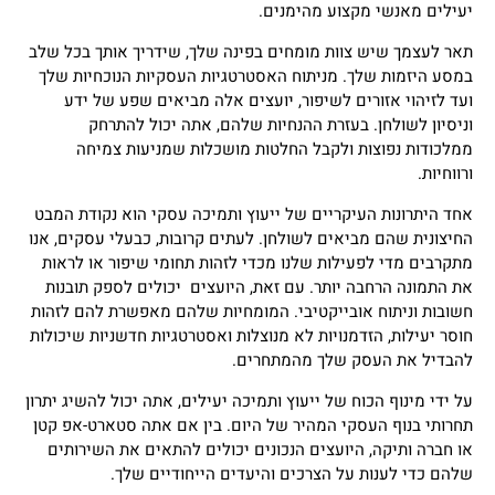
יעילים מאנשי מקצוע מהימנים.
תאר לעצמך שיש צוות מומחים בפינה שלך, שידריך אותך בכל שלב
במסע היזמות שלך. מניתוח האסטרטגיות העסקיות הנוכחיות שלך
ועד לזיהוי אזורים לשיפור, יועצים אלה מביאים שפע של ידע
וניסיון לשולחן. בעזרת ההנחיות שלהם, אתה יכול להתרחק
ממלכודות נפוצות ולקבל החלטות מושכלות שמניעות צמיחה
ורווחיות.
אחד היתרונות העיקריים של ייעוץ ותמיכה עסקי הוא נקודת המבט
החיצונית שהם מביאים לשולחן. לעתים קרובות, כבעלי עסקים, אנו
מתקרבים מדי לפעילות שלנו מכדי לזהות תחומי שיפור או לראות
את התמונה הרחבה יותר. עם זאת, היועצים יכולים לספק תובנות
חשובות וניתוח אובייקטיבי. המומחיות שלהם מאפשרת להם לזהות
חוסר יעילות, הזדמנויות לא מנוצלות ואסטרטגיות חדשניות שיכולות
להבדיל את העסק שלך מהמתחרים.
על ידי מינוף הכוח של ייעוץ ותמיכה יעילים, אתה יכול להשיג יתרון
תחרותי בנוף העסקי המהיר של היום. בין אם אתה סטארט-אפ קטן
או חברה ותיקה, היועצים הנכונים יכולים להתאים את השירותים
שלהם כדי לענות על הצרכים והיעדים הייחודיים שלך.