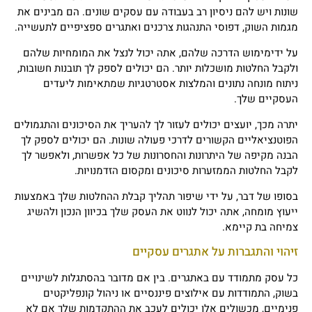
שונות ויש להם ניסיון רב בעבודה עם עסקים שונים. הם מבינים את
מגמות השוק, דפוסי התנהגות צרכנים ואתגרים ספציפיים לתעשייה.
על ידימימוש הדרכה שלהם, אתה יכול לנצל את המומחיות שלהם
ולקבל החלטות מושכלות יותר. הם יכולים לספק לך תובנות חשובות,
ניתוח מונחה נתונים והמלצות אסטרטגיות שמתאימות ליעדים
העסקיים שלך.
יתרה מכך, יועצים יכולים לעזור לך להעריך את הסיכונים והתגמולים
הפוטנציאליים הקשורים לדרכי פעולה שונות. הם יכולים לספק לך
הבנה מקיפה של היתרונות והחסרונות של כל אפשרות, ולאפשר לך
לקבל החלטות הממזערות סיכונים ומקסום הזדמנויות.
בסופו של דבר, על ידי שיפור תהליך קבלת ההחלטות שלך באמצעות
ייעוץ מומחה, אתה יכול לנווט את העסק שלך בכיוון הנכון ולהשיג
צמיחה בת קיימא.
זיהוי והתגברות על אתגרים עסקיים
כל עסק מתמודד עם באתגרים. בין אם מדובר בהסתגלות לשינויים
בשוק, התמודדות עם אילוצים פיננסיים או ניהול קונפליקטים
פנימיים, מכשולים אלו יכולים לעכב את ההתקדמות שלך אם לא