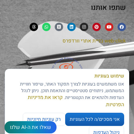
שתפו אותנו
web-click
בניית אתרי וורדפרס
שימוש בעוגיות
חבר בארגון יועצי מערכות תקשורת
אנו משתמשים בעוגיות לצורך תפקוד האתר, שיפור חוויית
המשתמש, ניתוחים סטטיסטיים והתאמת תוכן. ניתן לנהל
קראו את מדיניות
העדפות ולהתאים את הקטגוריות.
הפרטיות
.
אני מסכים/ה לכל העוגיות
רק עוגיות חיוניות
שאלו את ה-AI שלנו
צרו קשר
חותם האמינות של דן אנד ברדסטריט
ניהול העדפות