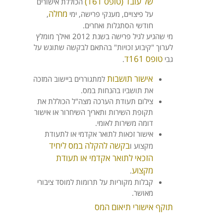
של עובד (טופס 161)
הכוללת אישורים
מחלה
על פיצויים, מענקי פרישה, ימי
,
חודשי הסתגלות ואחרים.
מי שהגיע לגיל פרישה בשנת 2012 ואילך מומלץ
לערוך "קיבוע זכויות" בהתאם לבקשה שתוגש על
טופס 161ד
גבי
.
אישור תושבות
למתגוררים ביישוב המזכה
את תושביו בהנחות במס.
צילום תעודת הערכה מצה"ל הכוללת את
תקופת השירות ותאריך השיחרור או אישור
דומה משירות לאומי.
אישור זכאות לתואר אקדמי או לתעודת
בקשה להקלה במס ליחיד
מקצוע ו
הזכאי לתואר אקדמי או תעודת
מקצוע
.
קבלות מקוריות על תרומות למוסד ציבורי
מאושר.
תוקף אישורי תיאום המס