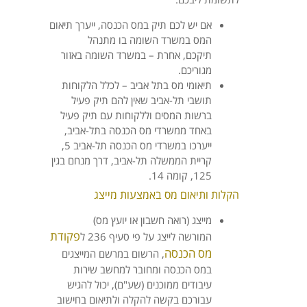
אם יש לכם תיק במס הכנסה, ייערך תיאום
המס במשרד השומה בו מתנהל
תיקכם, אחרת – במשרד השומה באזור
מגוריכם.
תיאומי מס בתל אביב – לכלל הלקוחות
תושבי תל-אביב שאין להם תיק פעיל
ברשות המסים וללקוחות עם תיק פעיל
באחד ממשרדי מס הכנסה בתל-אביב,
ייערכו במשרדי מס הכנסה תל-אביב 5,
קריית הממשלה תל-אביב, דרך מנחם בגין
125, קומה 14.
הקלות ותיאום מס באמצעות מייצג
מייצג (רואה חשבון או יועץ מס)
פקודת
המורשה לייצג על פי סעיף 236 ל
מס הכנסה
, הרשום במרשם המייצגים
במס הכנסה ומחובר למחשב שירות
עיבודים ממוכנים (שע"ם), יכול להגיש
עבורכם בקשה להקלה ולתיאום בחישוב