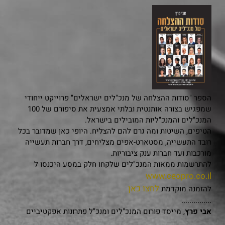
הספר "סודות ההצלחה של מנכ"לים ישראלים" פרוייקט ייחודי
שמפגיש בצורה אותנטית ובלתי אמצעית את סיפורם של 100
המנכ"לים והמנכ"ליות המובילים בישראל.
הטיפים, השיטות ומה גרם להם להצליח. היופי כאן שמדובר בכל
רובד התעשייה, מסטארט-אפים מצליחים, דרך חברות תעשייה
מורכבות ועד חברות ענק ציבוריות.
להתרשמות ממאות המנכ"לים שלקחו חלק במסע היכנסו ל
www.ceopro.co.il
לחצו כאן
להזמנה מוקדמת
...............
אבי פרץ
, מייסד פורום המנכ"לים ומנכ"ל פתרונות אפקטיביים