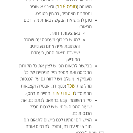
טופס 116
השומה (
) ולצרף אישורים
ומסמכים מאמתים, כמצוין בטופס.
ניתן להגיש את הבקשה באחת מהדרכים
הבאות:
באמצעות הדואר.
להגיש בצירוף מעטפה עם שמכם
והכתובת אליה אתם מעוניינים
שיישלח תיאום המס, בעמדת
המודיעין.
בבקשה לתיאום מס יש לציין את כל מקורות
ההכנסה ואת מספר תיק הניכויים של כל
מעסיק או משלם ויש לדווח גם על הכנסות
שכר
מחליפות
(כגון: דמי אבטלה וקצבאות
ביטוח לאומי
מהמוסד ל
החייבות במס).
פקיד השומה יקבע בהתאם לנתוניכם, את
שיעור המס השנתי שיש לנכות מכלל
הכנסותיכם.
האישורים ימתינו לכם ביישום לתיאום מס
תוך 5 ימי עבודה, ותוכלו להדפיס אותם
לתשומת ליבכם: