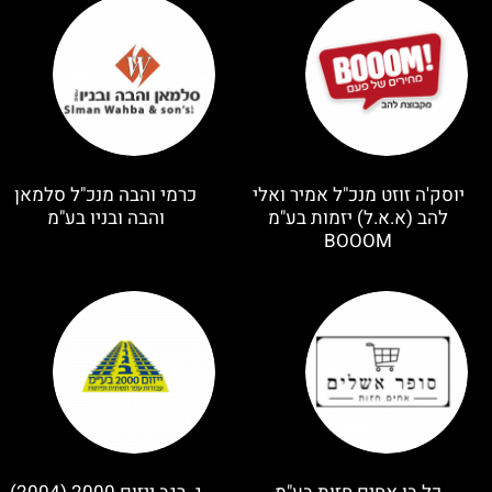
יוסק'ה זוזט מנכ"ל אמיר ואלי
כרמי והבה מנכ"ל סלמאן
להב (א.א.ל) יזמות בע"מ
והבה ובניו בע"מ
BOOOM