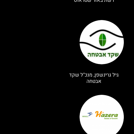
רשת באזר שטראוס
גיל גרינשפן, מנכ"ל שקד
אבטחה