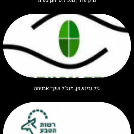
מתן עדרי, מנכ"ל עדהגן בע"מ
גיל גרינשפן, מנכ"ל שקד אבטחה