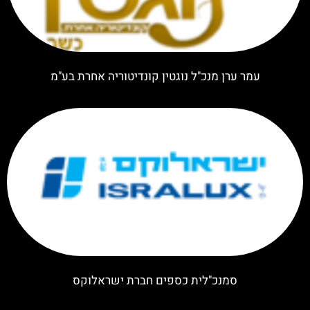
עמר ערן מנכ"ל נוגטין קונדיטוריה אחרת בע"מ
סמנכ"לית כספים חברת ישראלוקס