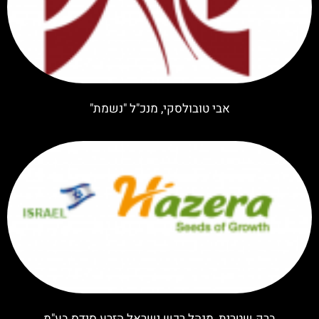
אבי טובולסקי, מנכ"ל "נשמת"
ברק שטרית, מנהל רכש ישראל הזרע סידס בע"מ