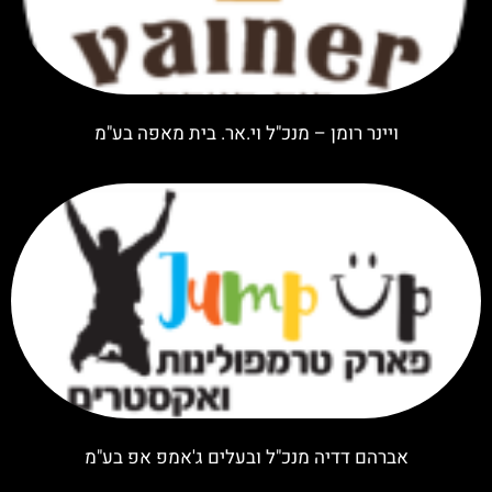
ויינר רומן – מנכ"ל וי.אר. בית מאפה בע"מ
אברהם דדיה מנכ"ל ובעלים ג'אמפ אפ בע"מ