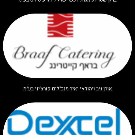
אורן ניב ויהודאי יאיר מנכ"לים פורצ'יני בע"מ