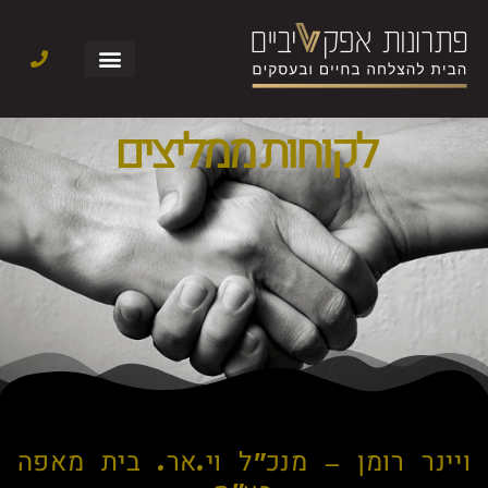
לקוחות ממליצים
ויינר רומן – מנכ"ל וי.אר. בית מאפה