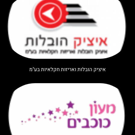
איציק הובלות ואריזות חקלאיות בע"מ