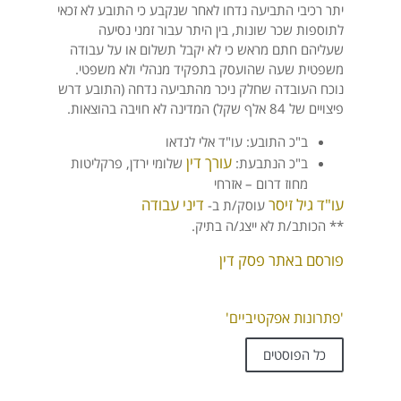
יתר רכיבי התביעה נדחו לאחר שנקבע כי התובע לא זכאי
לתוספות שכר שונות, בין היתר עבור זמני נסיעה
שעליהם חתם מראש כי לא יקבל תשלום או על עבודה
משפטית שעה שהועסק בתפקיד מנהלי ולא משפטי.
נוכח העובדה שחלק ניכר מהתביעה נדחה (התובע דרש
פיצויים של 84 אלף שקל) המדינה לא חויבה בהוצאות.
ב"כ התובע: עו"ד אלי לנדאו
עורך דין
ב"כ הנתבעת:
שלומי ירדן, פרקליטות
מחוז דרום – אזרחי
עו"ד גיל זיסר
דיני עבודה
עוסק/ת ב-
** הכותב/ת לא ייצג/ה בתיק.
פורסם באתר פסק דין
'פתרונות אפקטיביים'
כל הפוסטים