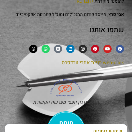
לחצו כאן
להזמנה מוקדמת
...............
אבי פרץ
, מייסד פורום המנכ"לים ומנכ"ל פתרונות אפקטיביים
שתפו אותנו
web-click
בניית אתרי וורדפרס
חבר בארגון יועצי מערכות תקשורת
שימוש בעוגיות