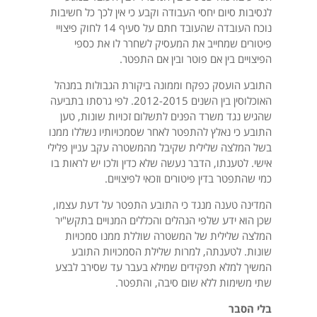
לנסיבות סיום יחסי העבודה וקבע כי אין לכך כל חשיבות
נוכח העובדה שהעובד חתם על סעיף 14 לחוק פיצויי
פיטורים שמחייב את המעסיק לשחרר לו את כספי
הפיצויים בין אם פוטר ובין אם התפטר.
התובע הועסק כפקח וממונה ביקורת הגבולות במנהל
האוכלוסין בין השנים 2012-2015. לפי גרסתו בתביעה
שהגיש נגד משרד הפנים לתשלום זכויות שונות, טען
התובע כי נאלץ להתפטר לאחר שסמכויותיו נשללו ממנו
בשל המלצה שלילית שקיבל מהמשטרה עקב עניין פלילי
אישי. לטענתו, הדבר נעשה שלא כדין ולכו יש לראות בו
כמי שהתפטר בדין פיטורים וזכאי לפיצויים.
המדינה טענה מנגד כי התובע התפטר על דעת עצמו,
שכן הוא ידע שלפי הנהלים והכללים המנויים בתקש"יר
המלצה שלילית של המשטרה שוללת ממנו סמכויות
שונות. לטענתה, למרות שלילת הסמכויות התובע
המשיך למלא תפקידים שמילא בעבר עד שסירב לבצע
שתי משימות ללא שום סיבה, והתפטר.
בלי הסבר