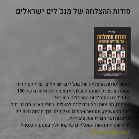
סודות ההצלחה של מנכ"לים ישראלים
הספר "סודות ההצלחה של מנכ"לים ישראלים" פרוייקט ייחודי
שמפגיש בצורה אותנטית ובלתי אמצעית את סיפורם של 100
המנכ"לים והמנכ"ליות המובילים בישראל.
הטיפים, השיטות ומה גרם להם להצליח. היופי כאן שמדובר בכל
רובד התעשייה, מסטארט-אפים מצליחים, דרך חברות תעשייה
מורכבות ועד חברות ענק ציבוריות.
להתרשמות ממאות המנכ"לים שלקחו חלק במסע היכנסו ל
www.ceopro.co.il