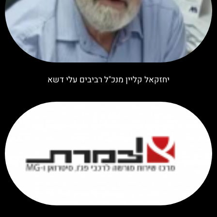
יחזקאל קליין מנכ"ל רביבים עלי דשא