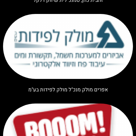
זהבית כהן, סמנכ"לית שיווק דלקל
אפרים מולק מנכ"ל מולק לפידות בע"מ