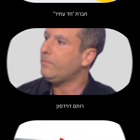
חברת "חד עתיר"
רותם דוידסון