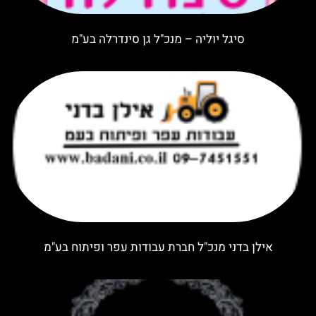
סיגל יוליה – מנכ"ל גן סינדרלה בע"מ
אילן בדני מנכ"ל חברת עבודות עפר ופיתוח בע"מ