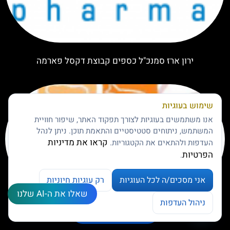
ירון ארז סמנכ"ל כספים קבוצת דקסל פארמה
שימוש בעוגיות
אנו משתמשים בעוגיות לצורך תפקוד האתר, שיפור חוויית
המשתמש, ניתוחים סטטיסטיים והתאמת תוכן. ניתן לנהל
קראו את מדיניות
העדפות ולהתאים את הקטגוריות.
הפרטיות
.
אני מסכים/ה לכל העוגיות
רק עוגיות חיוניות
שאלו את ה-AI שלנו
צרו קשר
ניהול העדפות
טיב וטעים 2013 הסעדה בע"מ
ניהול העדפות עוגיות
Open chaty