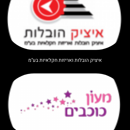
איציק הובלות ואריזות חקלאיות בע"מ