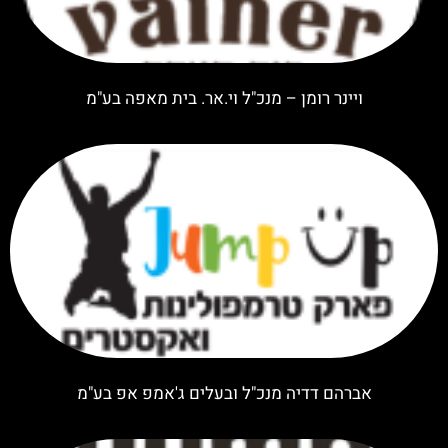
ויינר רומן – מנכ"ל וי.אר. בית מאפה בע"מ
אברהם דדיה מנכ"ל ובעלים ג'אמפ אפ בע"מ