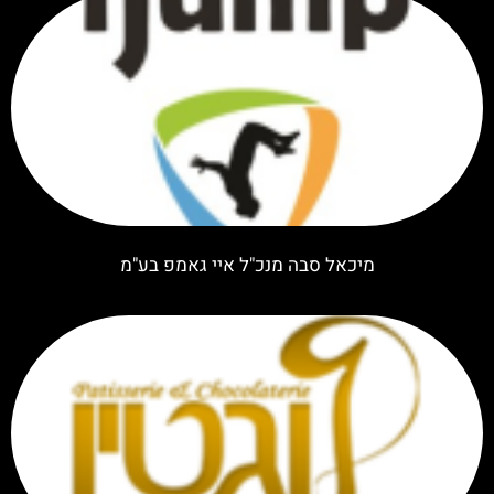
מיכאל סבה מנכ"ל איי גאמפ בע"מ