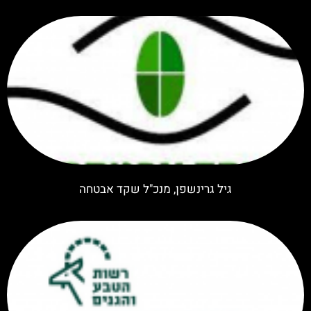
גיל גרינשפן, מנכ"ל שקד אבטחה