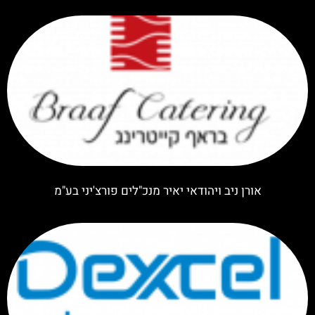
אורן ניב ויהודאי יאיר מנכ"לים פורצ'יני בע"מ