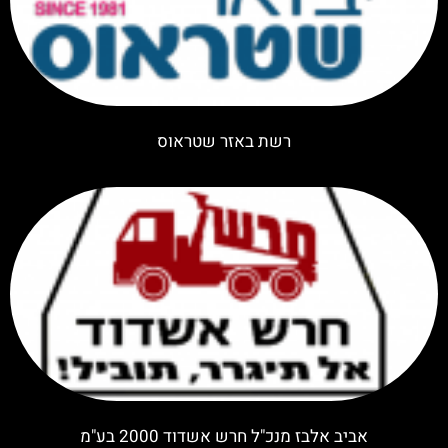
רשת באזר שטראוס
אביב אלבז מנכ"ל חרש אשדוד 2000 בע"מ