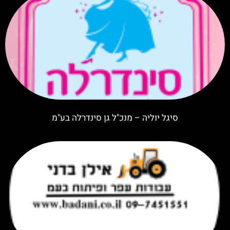
סיגל יוליה – מנכ"ל גן סינדרלה בע"מ