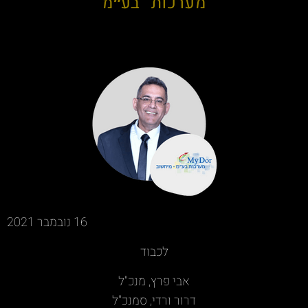
מערכות בע"מ
16 נובמבר 2021
לכבוד
אבי פרץ, מנכ"ל
דרור ורדי, סמנכ"ל