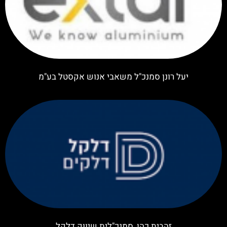
יעל רונן סמנכ"ל משאבי אנוש אקסטל בע"מ
זהבית כהן, סמנכ"לית שיווק דלקל