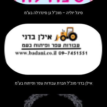
סיגל יוליה – מנכ"ל גן סינדרלה בע"מ
אילן בדני מנכ"ל חברת עבודות עפר ופיתוח בע"מ