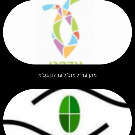
מתן עדרי, מנכ"ל עדהגן בע"מ