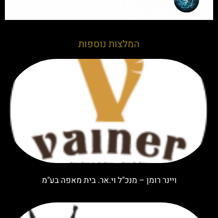
המלצות נוספות
ויינר רומן – מנכ"ל וי.אר. בית מאפה בע"מ