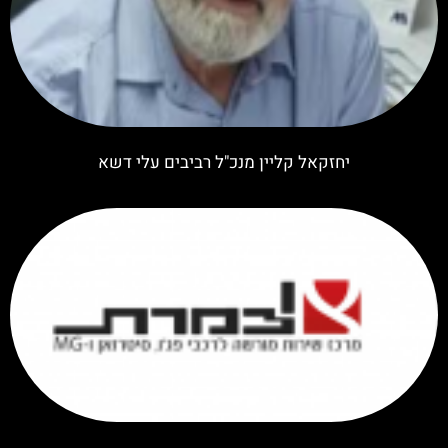
יחזקאל קליין מנכ"ל רביבים עלי דשא